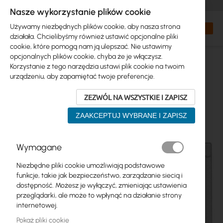
+48 32 302 29 10
zamowienia@interprojekt.pl
Nasze wykorzystanie plików cookie
Waluta
Search
Mój kos
Używamy niezbędnych plików cookie, aby nasza strona
działała. Chcielibyśmy również ustawić opcjonalne pliki
cookie, które pomogą nam ją ulepszać. Nie ustawimy
opcjonalnych plików cookie, chyba że je włączysz.
Korzystanie z tego narzędzia ustawi plik cookie na twoim
urządzeniu, aby zapamiętać twoje preferencje.
ZEZWÓL NA WSZYSTKIE I ZAPISZ
ZAAKCEPTUJ WYBRANE I ZAPISZ
Przejdź
Wymagane
na
koniec
Niezbędne pliki cookie umożliwiają podstawowe
galerii
funkcje, takie jak bezpieczeństwo, zarządzanie siecią i
dostępność. Możesz je wyłączyć, zmieniając ustawienia
przeglądarki, ale może to wpłynąć na działanie strony
internetowej.
Pokaż pliki cookie