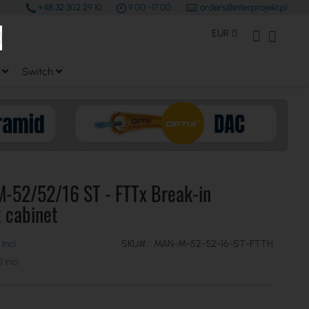
+48 32 302 29 10
9.00 -17.00
orders@interprojekt.pl
earch
Moneda
Mi Cuenta
Mi cest
EUR
Switch
M-52/52/16 ST - FTTx Break-in
t cabinet
SKU
MAN-M-52-52-16-ST-FTTH