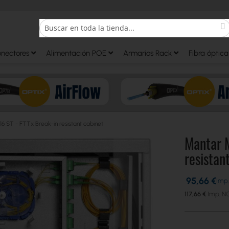
S
Search
onectores
Alimentación POE
Armarios Rack
Fibra óptica
 ST - FTTx Break-in resistant cabinet
Mantar 
resistan
95,66 €
117,66 €