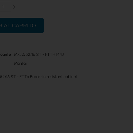
R AL CARRITO
icante
M-52/52/16 ST - FTTH 144J
Mantar
2/16 ST - FTTx Break-in resistant cabinet