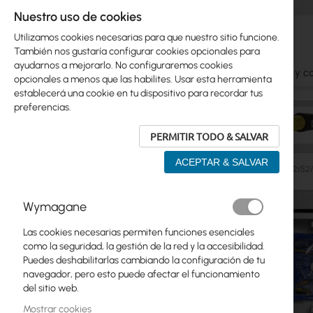
Nuestro uso de cookies
Utilizamos cookies necesarias para que nuestro sitio funcione.
También nos gustaría configurar cookies opcionales para
ayudarnos a mejorarlo. No configuraremos cookies
Ubiquiti
Mikrotik
WiFi
Antenas
Cables y c
opcionales a menos que las habilites. Usar esta herramienta
establecerá una cookie en tu dispositivo para recordar tus
preferencias.
PERMITIR TODO & SALVAR
ACEPTAR & SALVAR
Armarios Rack
Indoor
Reinforced
Mantar M-52/52/16
Saltar
Wymagane
Skip
al
Ubiquiti
to
final
Las cookies necesarias permiten funciones esenciales
product
de
Mikrotik
como la seguridad, la gestión de la red y la accesibilidad.
list
la
Puedes deshabilitarlas cambiando la configuración de tu
galería
WiFi
navegador, pero esto puede afectar el funcionamiento
de
del sitio web.
imágenes
Antenas
Mostrar cookies