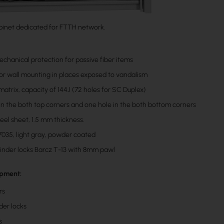
binet dedicated for FTTH network.
echanical protection for passive fiber items
or wall mounting in places exposed to vandalism
atrix, capacity of 144J (72 holes for SC Duplex)
in the both top corners and one hole in the both bottom corners
teel sheet, 1.5 mm thickness.
7035, light gray, powder coated
ylinder locks Barcz T-13 with 8mm pawl
ipment:
rs
der locks
s