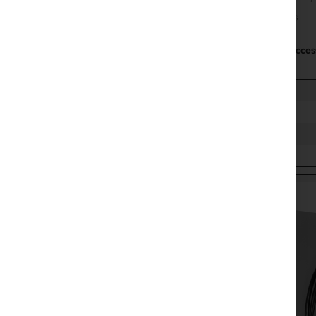
Pigtails
The fiber access