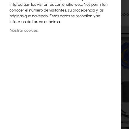
interactúan los visitantes con el sitio web. Nos permiten
galería
Licencias MikroTik
conocer el número de visitantes, su procedencia y las
de
Mantar M-52-
páginas que navegan. Estos datos se recopilan y se
imágenes
Monitoreo, Smart Home IoT
informan de forma anónima.
Dispositivos WiFi para Exterior
Mostrar cookies
Enlaces de radiolíneas
RouterBOARD
Enchufes y conectores
Protectores contra Sobretensiones
Garantía Ubiquiti UI Care
Redes WiFi Mesh
Repetidores WiFi
Routers WiFi