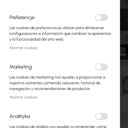
Fibra óptica
Switch
Preferencje
Las cookies de preferencia se utilizan para almacenar
Puntos de Acceso
configuraciones e información que cambian la apariencia
y la funcionalidad del sitio web.
Cables Coaxiales
Mostrar cookies
Alimentación POE
Armarios Rack
Marketing
GPON
Las cookies de marketing nos ayudan a proporcionar a
nuestros visitantes contenido relevante, historial de
Cables LAN
navegación y recomendaciones de productos.
Mostrar cookies
Routers LAN
Saltar
Routers LTE/5G
al
Analityka
comienzo
Detalles
de
Convertidores de Medios
Las cookies de análisis nos ayudan a comprender cómo
la