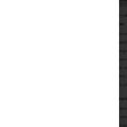
Aggregation ca
Main features:
Provides m
Designed f
Switching m
Two holes 
Material: s
Color: RAL
Locks: 2 c
Additional equ
SC adapte
Barcz cylin
Splice tray