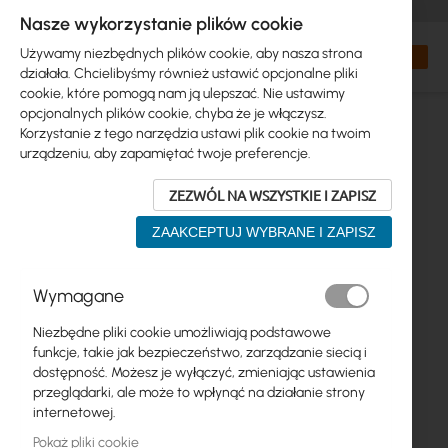
+48 32 302 29 10
zamowienia@interprojekt.pl
Nasze wykorzystanie plików cookie
Waluta
Search
Mój kos
Używamy niezbędnych plików cookie, aby nasza strona
działała. Chcielibyśmy również ustawić opcjonalne pliki
cookie, które pomogą nam ją ulepszać. Nie ustawimy
opcjonalnych plików cookie, chyba że je włączysz.
Korzystanie z tego narzędzia ustawi plik cookie na twoim
urządzeniu, aby zapamiętać twoje preferencje.
ZEZWÓL NA WSZYSTKIE I ZAPISZ
ZAAKCEPTUJ WYBRANE I ZAPISZ
Przejdź
Wymagane
na
koniec
Niezbędne pliki cookie umożliwiają podstawowe
galerii
funkcje, takie jak bezpieczeństwo, zarządzanie siecią i
dostępność. Możesz je wyłączyć, zmieniając ustawienia
przeglądarki, ale może to wpłynąć na działanie strony
internetowej.
Pokaż pliki cookie