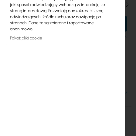
Ilość
jaki sposób odwiedzający wchodzą w interakcję ze
stroną internetową. Pozwalają nam określić liczbę
odwiedzających, źródła ruchu oraz nawigację po
stronach. Dane te są zbierane i raportowane
DO KOSZYKA
anonimowo.
Pokaż pliki cookie
Zamówienia kurierem złożone do 15:00 wysyłamy
jeszcze dziś.
Dostawa od 14,99 zł
Metody płatności
Więcej
WF01-6604-10B
informacji
5901969403039
Lanberg
1