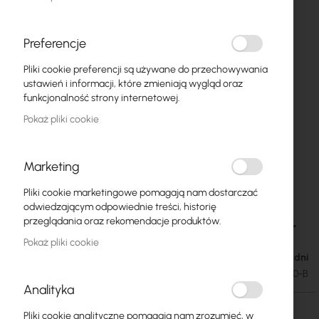
Preferencje
Pliki cookie preferencji są używane do przechowywania
ustawień i informacji, które zmieniają wygląd oraz
funkcjonalność strony internetowej.
Pokaż pliki cookie
Marketing
Pliki cookie marketingowe pomagają nam dostarczać
Lanberg :: Rack Cabinet 19” Wall-Mount
Przejdź
odwiedzającym odpowiednie treści, historię
na
4U/600X600 (flat-pack) V2 Black, Glass door
przeglądania oraz rekomendacje produktów.
początek
Pokaż pliki cookie
galerii
Dostępność: 1-2 dni
232,69 zł
286,21 zł
SKU
LANB-19-04U-600-B
Analityka
Pliki cookie analityczne pomagają nam zrozumieć, w