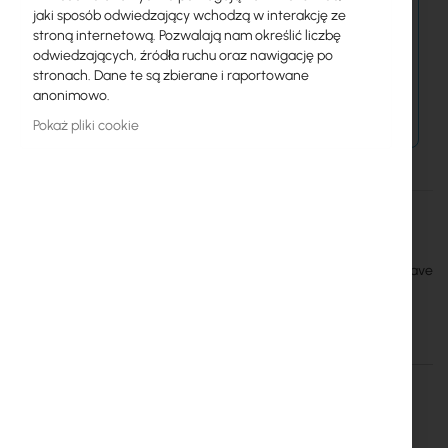
najbliższy dzień roboczy.
jaki sposób odwiedzający wchodzą w interakcję ze
Dostawa od 14,99 zł
stroną internetową. Pozwalają nam określić liczbę
odwiedzających, źródła ruchu oraz nawigację po
stronach. Dane te są zbierane i raportowane
Metody płatności
anonimowo.
Pokaż pliki cookie
Więcej
Adapter kit JXAF-11
informacji
Jirous
Easy AF-11 microwave unit connection to professional microwave
antenna with circular waveguide
Szczegóły
Więcej informacji
JIROUS-JXAF-11-ADA-AF11