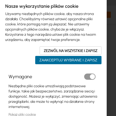
+48 32 302 29 10
zamowienia@interprojekt.pl
Nasze wykorzystanie plików cookie
Waluta
Search
Mój kos
Używamy niezbędnych plików cookie, aby nasza strona
działała. Chcielibyśmy również ustawić opcjonalne pliki
cookie, które pomogą nam ją ulepszać. Nie ustawimy
opcjonalnych plików cookie, chyba że je włączysz.
Korzystanie z tego narzędzia ustawi plik cookie na twoim
urządzeniu, aby zapamiętać twoje preferencje.
ZEZWÓL NA WSZYSTKIE I ZAPISZ
ZAAKCEPTUJ WYBRANE I ZAPISZ
Przejdź
Wymagane
na
koniec
Niezbędne pliki cookie umożliwiają podstawowe
galerii
funkcje, takie jak bezpieczeństwo, zarządzanie siecią i
dostępność. Możesz je wyłączyć, zmieniając ustawienia
przeglądarki, ale może to wpłynąć na działanie strony
internetowej.
Pokaż pliki cookie