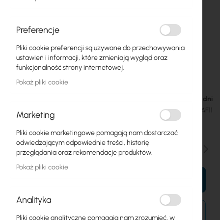
Preferencje
Pliki cookie preferencji są używane do przechowywania
Jirous :: Adapter kit JXAF-11 easy UBNT AF-11
Przejdź
ustawień i informacji, które zmieniają wygląd oraz
na
microwave unit connection to professional
funkcjonalność strony internetowej.
początek
microwave antenna with circular waveguide
galerii
Pokaż pliki cookie
Dostępność: 1-2 dni
446,25 zł
548,89 zł
SKU
JIROUS-JXAF-11-ADA-AF11
Marketing
Pliki cookie marketingowe pomagają nam dostarczać
odwiedzającym odpowiednie treści, historię
Ilość
przeglądania oraz rekomendacje produktów.
Pokaż pliki cookie
DO KOSZYKA
Analityka
Zamówienia złożone dzisiaj zostaną wysłane w
Pliki cookie analityczne pomagają nam zrozumieć, w