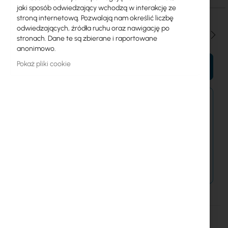
jaki sposób odwiedzający wchodzą w interakcję ze
stroną internetową. Pozwalają nam określić liczbę
odwiedzających, źródła ruchu oraz nawigację po
Ilość
stronach. Dane te są zbierane i raportowane
anonimowo.
Pokaż pliki cookie
DO KOSZYKA
Zamówienia kurierem złożone do 15:00 wysyłamy
jeszcze dziś.
Dostawa od 14,99 zł
Metody płatności
Więcej
GETFORT
informacji