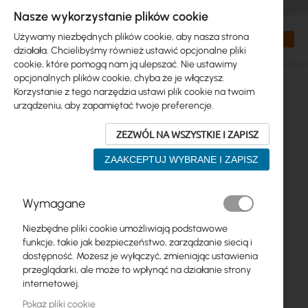
+48 32 302 29 10
zamowienia@interprojekt.pl
Nasze wykorzystanie plików cookie
Waluta
Search
Mój kos
Używamy niezbędnych plików cookie, aby nasza strona
działała. Chcielibyśmy również ustawić opcjonalne pliki
cookie, które pomogą nam ją ulepszać. Nie ustawimy
opcjonalnych plików cookie, chyba że je włączysz.
Korzystanie z tego narzędzia ustawi plik cookie na twoim
urządzeniu, aby zapamiętać twoje preferencje.
ZEZWÓL NA WSZYSTKIE I ZAPISZ
ZAAKCEPTUJ WYBRANE I ZAPISZ
Przejdź
Wymagane
na
koniec
Niezbędne pliki cookie umożliwiają podstawowe
galerii
funkcje, takie jak bezpieczeństwo, zarządzanie siecią i
dostępność. Możesz je wyłączyć, zmieniając ustawienia
przeglądarki, ale może to wpłynąć na działanie strony
internetowej.
Pokaż pliki cookie