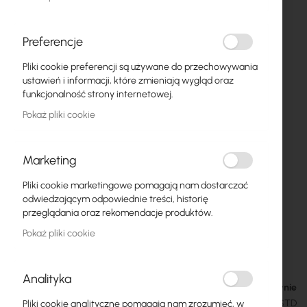
Preferencje
Pliki cookie preferencji są używane do przechowywania
ustawień i informacji, które zmieniają wygląd oraz
funkcjonalność strony internetowej.
Pokaż pliki cookie
Marketing
Pliki cookie marketingowe pomagają nam dostarczać
Getfort Connector RJ45 UTP Cat6 shielded
Przejdź
odwiedzającym odpowiednie treści, historię
na
8P8C (100 pieces)
przeglądania oraz rekomendacje produktów.
początek
Pokaż pliki cookie
galerii
39,00 zł
47,97 zł
Analityka
W magazynie
SKU
GETFORT-RJ45-CAT6-EKRAN-100-STD
Pliki cookie analityczne pomagają nam zrozumieć, w