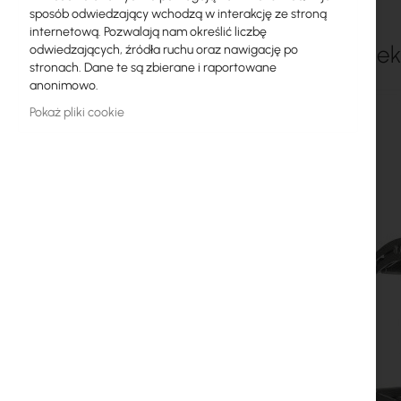
sposób odwiedzający wchodzą w interakcję ze stroną
Licencje MikroTik
internetową. Pozwalają nam określić liczbę
GigaSekt
odwiedzających, źródła ruchu oraz nawigację po
Monitoring, Smart Home IoT
stronach. Dane te są zbierane i raportowane
anonimowo.
Zewnętrzne urządzenia WiFi
Pokaż pliki cookie
Radiolinie
RouterBOARD
Gniazda i wtyki
Ograniczniki przepięć
Gwarancja Ubiquiti UI Care
Systemy WiFi Mesh
Wzmacniacze WiFi (Repeatery)
Routery WiFi