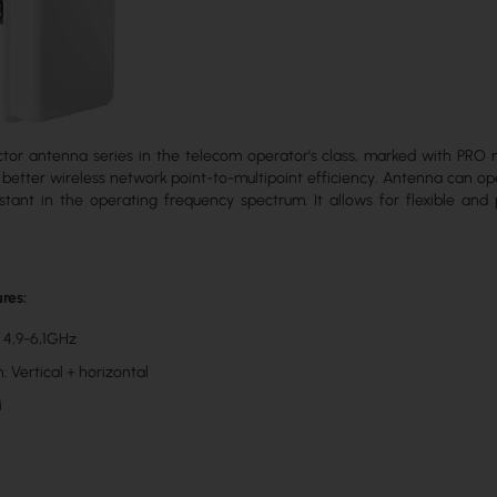
ector antenna series in the telecom operator's class, marked with PRO
better wireless network point-to-multipoint efficiency. Antenna can op
tant in the operating frequency spectrum. It allows for flexible and 
res:
 4,9-6,1GHz
n: Vertical + horizontal
i