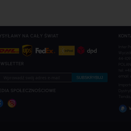
YSYŁAMY NA CAŁY ŚWIAT
KONT
Inter P
Wyczół
44-109
EWSLETTER
POLA
tel: +4
bskrybuj
email: 
SUBSKRYBUJ
sz
Import
sletter:
EDIA SPOŁECZNOŚCIOWE
Dystryb
Tenda,