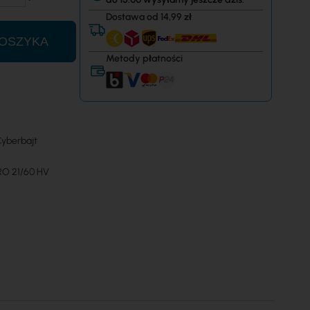
Dostawa od 14,99 zł
OSZYKA
Metody płatności
yberbajt
RO 21/60 HV