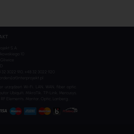
AKT
rojekt S.A.
kowskiego 10
 Gliwice
ND
8 32 3022 910, +48 32 3022 920
orders[at]interprojekt.pl
er urządzeń Wi-Fi, LAN, WAN, fiber optic.
utor Ubiquiti, MikroTik, TP-Link, Mercusys,
 RF Elements, Mantar, Optic, Lanberg...