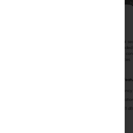
Professional s
which provided 
stable and cons
performances.
Important featu
Frequency:
Polarizatio
Gain: 21 dB