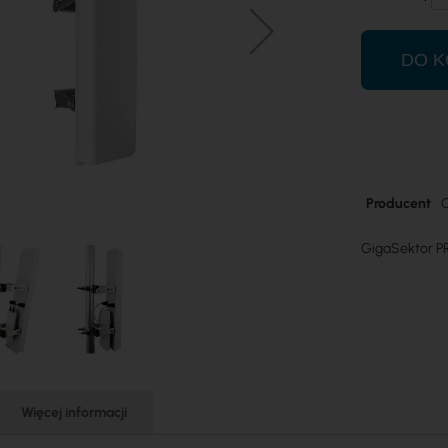
DO K
Więcej
Producent
C
informacji
GigaSektor P
Więcej informacji