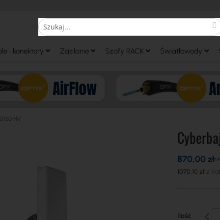
S
Search
le i konektory
Zasilanie
Szafy RACK
Światłowody
21/60 HV
Cyberbaj
870,00 zł
1070,10 zł
Ilość