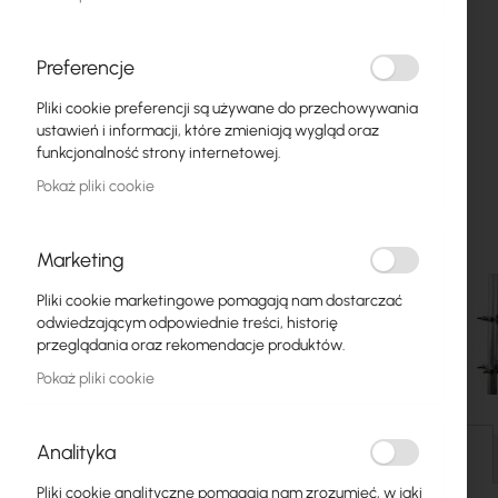
Światłowody
Switch
Preferencje
Pliki cookie preferencji są używane do przechowywania
Punkty dostępowe
ustawień i informacji, które zmieniają wygląd oraz
funkcjonalność strony internetowej.
Kable koncentryczne
Pokaż pliki cookie
Zasilanie
Szafy RACK
Marketing
GPON
Pliki cookie marketingowe pomagają nam dostarczać
odwiedzającym odpowiednie treści, historię
Kable LAN
przeglądania oraz rekomendacje produktów.
Pokaż pliki cookie
Routery LAN
Przejdź
Routery LTE/5G
na
Analityka
początek
Szczegóły
galerii
Media Konwertery
Pliki cookie analityczne pomagają nam zrozumieć, w jaki