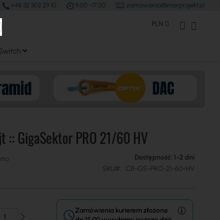
+48 32 302 29 10
9.00 -17.00
zamowienia@interprojekt.pl
earch
Waluta
Konto Klienta
Mój kos
PLN
Switch
t :: GigaSektor PRO 21/60 HV
Dostępność: 1-2 dni
SKU
CB-GS-PRO-21-60-HV
Zamówienia kurierem złożone
do 15:00 wysyłamy jeszcze dziś.