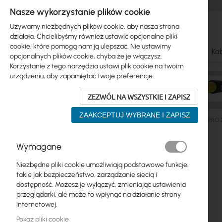
Nasze wykorzystanie plików cookie
Używamy niezbędnych plików cookie, aby nasza strona
działała. Chcielibyśmy również ustawić opcjonalne pliki
cookie, które pomogą nam ją ulepszać. Nie ustawimy
Ubiquiti
Mikrotik
WiFi & SOHO
Anteny
Kab
opcjonalnych plików cookie, chyba że je włączysz.
Korzystanie z tego narzędzia ustawi plik cookie na twoim
urządzeniu, aby zapamiętać twoje preferencje.
ZEZWÓL NA WSZYSTKIE I ZAPISZ
ZAAKCEPTUJ WYBRANE I ZAPISZ
Anteny
5GHz
Sektory
Cyberbajt :: GigaSektor PRO 
Przejdź
Wymagane
Skip
na
Ubiquiti
to
koniec
Niezbędne pliki cookie umożliwiają podstawowe funkcje,
product
galerii
Mikrotik
takie jak bezpieczeństwo, zarządzanie siecią i
list
dostępność. Możesz je wyłączyć, zmieniając ustawienia
WiFi & SOHO
przeglądarki, ale może to wpłynąć na działanie strony
internetowej.
Anteny
Pokaż pliki cookie