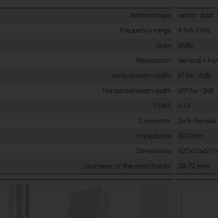
Antenna type
sector, dual
Frequency range
4.9-6.1GHz
Gain
21dBi
Polarization
Vertical + ho
Vertical beam width
6° for -3dB
Horizontal beam width
60° for -3dB
VSWR
< 1,5
Connector
2x N-Female
Impedance
50 Ohm
Dimensions
620x151x50
Diameter of the mast/holder
28-72 mm