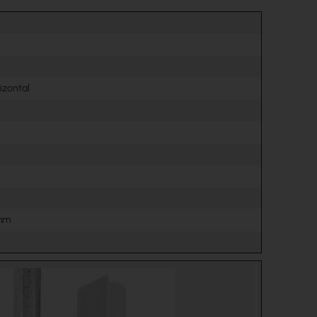
rizontal
 mm