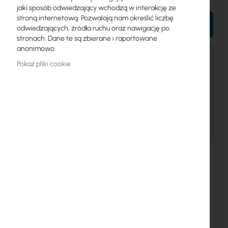
jaki sposób odwiedzający wchodzą w interakcję ze
stroną internetową. Pozwalają nam określić liczbę
DO KOSZYKA
odwiedzających, źródła ruchu oraz nawigację po
stronach. Dane te są zbierane i raportowane
anonimowo.
Zamówienia złożone dzisiaj zostaną wysłane w
Pokaż pliki cookie
najbliższy dzień roboczy.
Dostawa od 14,99 zł
Metody płatności
Więcej
CATlink
informacji
CATlink Szafka wisząca 19" 18U 600x600 RAL7035
Szczegóły
Więcej informacji