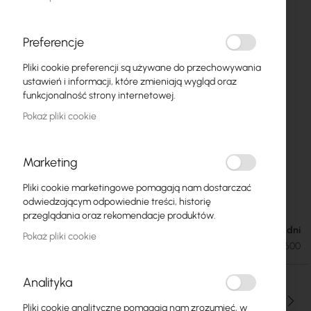
Preferencje
Pliki cookie preferencji są używane do przechowywania
ustawień i informacji, które zmieniają wygląd oraz
funkcjonalność strony internetowej.
Pokaż pliki cookie
Marketing
CATlink/Digitus :: Szafka wisząca 19" 18U
Przejdź
Pliki cookie marketingowe pomagają nam dostarczać
na
600x600 RAL7035
odwiedzającym odpowiednie treści, historię
początek
przeglądania oraz rekomendacje produktów.
galerii
Dostępność: 1-2 dni
528,75 zł
Pokaż pliki cookie
650,36 zł
SKU
CL-W19-18U-600
Analityka
Ilość
Pliki cookie analityczne pomagają nam zrozumieć, w