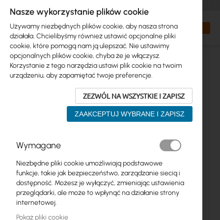
+48 32 302 29 10
zamowienia@interprojekt.pl
Nasze wykorzystanie plików cookie
Waluta
Search
Mój kos
Używamy niezbędnych plików cookie, aby nasza strona
działała. Chcielibyśmy również ustawić opcjonalne pliki
cookie, które pomogą nam ją ulepszać. Nie ustawimy
opcjonalnych plików cookie, chyba że je włączysz.
Korzystanie z tego narzędzia ustawi plik cookie na twoim
urządzeniu, aby zapamiętać twoje preferencje.
ZEZWÓL NA WSZYSTKIE I ZAPISZ
ZAAKCEPTUJ WYBRANE I ZAPISZ
Przejdź
Wymagane
na
koniec
Niezbędne pliki cookie umożliwiają podstawowe
galerii
funkcje, takie jak bezpieczeństwo, zarządzanie siecią i
dostępność. Możesz je wyłączyć, zmieniając ustawienia
przeglądarki, ale może to wpłynąć na działanie strony
internetowej.
Pokaż pliki cookie