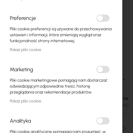
Preferencje
Pliki cookie preferencji są używane do przechowywania
ustawień i informacji, które zmieniają wygląd oraz
funkcjonalność strony internetowej.
Pokaż pliki cookie
Marketing
Ubiquiti - UI Care warranty extension for EAV-
Przejdź
Pliki cookie marketingowe pomagają nam dostarczać
na
Fiber
odwiedzającym odpowiednie treści, historię
początek
przeglądania oraz rekomendacje produktów.
galerii
W magazynie
2171,25 zł
Pokaż pliki cookie
2670,64 zł
SKU
UBIQUITI-UICARE-EAV-FIBER-D
Analityka
Ilość
Pliki cookie analityczne pomagają nam zrozumieć, w