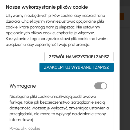
+48 32 302 29 10
zamowienia@interprojekt.pl
Nasze wykorzystanie plików cookie
Waluta
Search
Mój kos
Używamy niezbędnych plików cookie, aby nasza strona
działała. Chcielibyśmy również ustawić opcjonalne pliki
cookie, które pomogą nam ją ulepszać. Nie ustawimy
opcjonalnych plików cookie, chyba że je włączysz.
Korzystanie z tego narzędzia ustawi plik cookie na twoim
urządzeniu, aby zapamiętać twoje preferencje.
ZEZWÓL NA WSZYSTKIE I ZAPISZ
ZAAKCEPTUJ WYBRANE I ZAPISZ
Przejdź
Wymagane
na
koniec
Niezbędne pliki cookie umożliwiają podstawowe
galerii
funkcje, takie jak bezpieczeństwo, zarządzanie siecią i
dostępność. Możesz je wyłączyć, zmieniając ustawienia
przeglądarki, ale może to wpłynąć na działanie strony
internetowej.
Pokaż pliki cookie