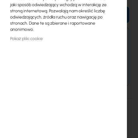
jaki sposób odwiedzający wchodzą w interakcję ze
stroną internetową. Pozwalają nam określić liczbę
DO KOSZYKA
odwiedzających, źródła ruchu oraz nawigację po
stronach. Dane te są zbierane i raportowane
anonimowo.
Zamówienia złożone po 15:00 wyślemy w
Pokaż pliki cookie
najbliższy dzień roboczy.
Dostawa od 14,99 zł
Metody płatności
Więcej
UICARE-EAV-Fiber-D
informacji
Extend replacement protection to five years for EAV-Fiber
Akcesoria i dodatki: