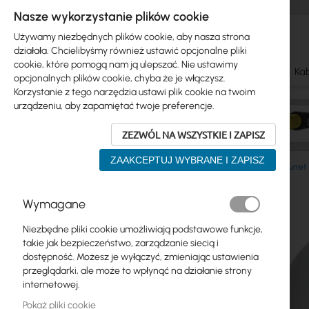
Nasze wykorzystanie plików cookie
Używamy niezbędnych plików cookie, aby nasza strona
działała. Chcielibyśmy również ustawić opcjonalne pliki
cookie, które pomogą nam ją ulepszać. Nie ustawimy
Ubiquiti
Mikrotik
WiFi & SOHO
Anteny
Kab
opcjonalnych plików cookie, chyba że je włączysz.
Korzystanie z tego narzędzia ustawi plik cookie na twoim
urządzeniu, aby zapamiętać twoje preferencje.
ZEZWÓL NA WSZYSTKIE I ZAPISZ
ZAAKCEPTUJ WYBRANE I ZAPISZ
Ubiquiti
UniFi Protect Video
Kamery
Dome & Turret
Przejdź
Wymagane
Skip
na
Ubiquiti
to
koniec
Niezbędne pliki cookie umożliwiają podstawowe funkcje,
product
galerii
Mikrotik
takie jak bezpieczeństwo, zarządzanie siecią i
list
dostępność. Możesz je wyłączyć, zmieniając ustawienia
WiFi & SOHO
przeglądarki, ale może to wpłynąć na działanie strony
internetowej.
Anteny
Pokaż pliki cookie