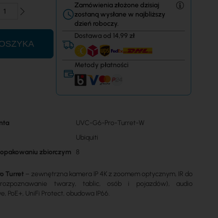
Zamówienia złożone dzisiaj
zostaną wysłane w najbliższy
dzień roboczy.
Dostawa od 14,99 zł
OSZYKA
Metody płatności
nta
UVC-G6-Pro-Turret-W
Ubiquiti
w opakowaniu zbiorczym
8
ro Turret
– zewnętrzna kamera IP 4K z zoomem optycznym, IR do
ozpoznawanie twarzy, tablic, osób i pojazdów), audio
, PoE+, UniFi Protect, obudowa IP66.