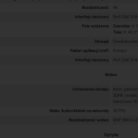
Rozdzielczość
4K
Interfejs sieciowy
Port GbE RJ4
Pole widzenia
Szerokie:
H: 1
Tele:
H: 45.5°,
Dźwięk
Dwukierunko
Pakiet aplikacji UniFi
Protect
Interfejs sieciowy
Port GbE RJ4
Wideo
Ustawienia obrazu
Kolor, jasność
3DNR, redukc
tekstowa, H
Maks. liczba klatek na sekundę
30 FPS
Rozdzielczość wideo
8MP 3840 x 21
Optyka