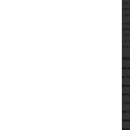
Pozwala to na a
pojazdy, zwier
wbudowany syst
Obudowa o wymi
zgodnie z norm
temperatur od
przewodzie z 
kompatybilny z 
Najważniejs
Rozdzielcz
Optyka:
Ma
Zaawanso
Tryb nocn
Audio:
Obsł
Zasilanie i 
Odporność
Integracja: