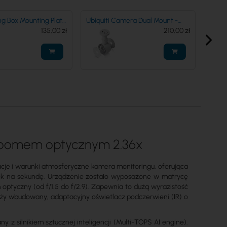
ng Box Mounting Plate
Ubiquiti Camera Dual Mount -
UBIQU
-Plate-W
135,00 zł
UACC-Camera-DM-W
210,00 zł
Prote
 zoomem optycznym 2.36x
je i warunki atmosferyczne kamera monitoringu, oferująca
atek na sekundę. Urządzenie zostało wyposażone w matrycę
ptyczny (od f/1.5 do f/2.9). Zapewnia to dużą wyrazistość
łuży wbudowany, adaptacyjny oświetlacz podczerwieni (IR) o
 silnikiem sztucznej inteligencji (Multi-TOPS AI engine).