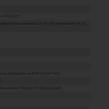
m; ƒ/1.5-ƒ/2.9
aptacyjne oświetlenie LED IR i filtr podczerwieni (IR cut
C
iowy układ oparty na Arm® Cortex®-A53
SD
anie ustawień fabrycznych (Factory reset)