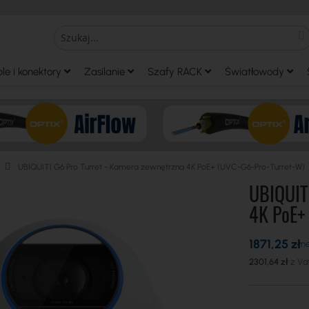
S
Search
le i konektory
Zasilanie
Szafy RACK
Światłowody
UBIQUITI G6 Pro Turret - Kamera zewnętrzna 4K PoE+ (UVC-G6-Pro-Turret-W)
UBIQUITI
4K PoE+
1871,25 zł
2301,64 zł