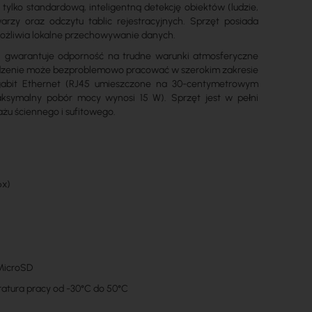
tylko standardową, inteligentną detekcję obiektów (ludzie,
rzy oraz odczytu tablic rejestracyjnych. Sprzęt posiada
możliwia lokalne przechowywanie danych.
, gwarantuje odporność na trudne warunki atmosferyczne
ądzenie może bezproblemowo pracować w szerokim zakresie
igabit Ethernet (RJ45 umieszczone na 30-centymetrowym
aksymalny pobór mocy wynosi 15 W). Sprzęt jest w pełni
ażu ściennego i sufitowego.
6x)
 MicroSD
atura pracy od -30°C do 50°C