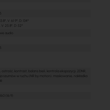
5
13.8°, V: 61.9°, D: 134°
 V: 25.8°, D: 52°
we audio
5
, ostrość, kontrast, balans bieli, kontrola ekspozycji, 2DNR,
ja szumów w ruchu (NR by motion), maskowanie, nakładka
DR
60 (16:9)