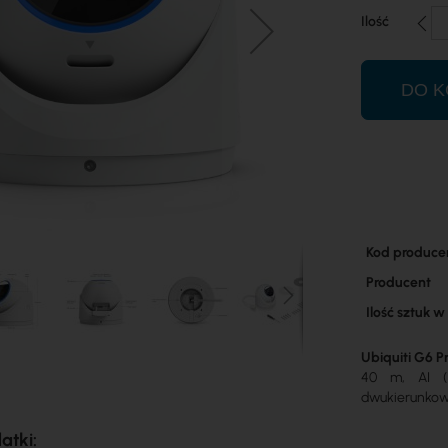
Ilość
DO K
Więcej
Kod produce
informacji
Producent
Ilość sztuk 
Ubiquiti G6 P
40 m, AI (r
dwukierunkowe
atki: