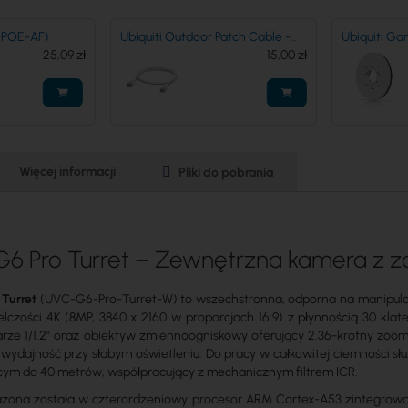
U-POE-AF)
Ubiquiti Outdoor Patch Cable -
Ubiquiti Ga
25,09 zł
1m (UACC-Cable-Patch-
15,00 zł
- UACC-GB
Outdoor-1M-W)
Więcej informacji
Pliki do pobrania
i G6 Pro Turret – Zewnętrzna kamera z
 Turret
(
UVC-G6-Pro-Turret-W)
to wszechstronna, odporna na manipulac
elczości 4K (8MP, 3840 x 2160 w proporcjach 16:9) z płynnością 30 kl
ze 1/1.2" oraz obiektyw zmiennoogniskowy oferujący 2.36-krotny zoom o
ą wydajność przy słabym oświetleniu. Do pracy w całkowitej ciemności s
ącym do 40 metrów, współpracujący z mechanicznym filtrem ICR.
ona została w czterordzeniowy procesor ARM Cortex-A53 zintegrowany z