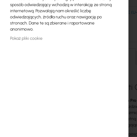
sposób odwiedzający wchodzą w interakcję ze stroną
Licencje MikroTik
internetową. Pozwalają nam określić liczbę
Ubiquiti Ethernet Surge Protector
Ubiquiti U-POE (
odwiedzających, źródła ruchu oraz nawigację po
Monitoring, Smart Home IoT
(ETH-SP-GEN2)
37,69 zł
stronach. Dane te są zbierane i raportowane
anonimowo.
Zewnętrzne urządzenia WiFi
Pokaż pliki cookie
Radiolinie
RouterBOARD
Szczegóły
Gniazda i wtyki
Ograniczniki przepięć
Ubiquit
Gwarancja Ubiquiti UI Care
Ubiquiti G6 Pro
Systemy WiFi Mesh
obraz w rozdzi
CMOS o rozmiar
Wzmacniacze WiFi (Repeatery)
detali i świetn
zasięgu sięgaj
Routery WiFi
Kamera wyposaż