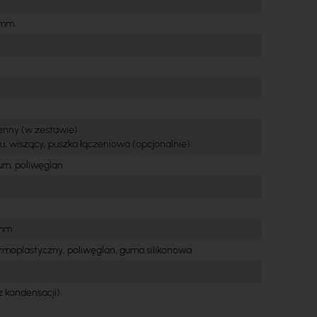
5 mm
ienny (w zestawie)
u, wiszący, puszka łączeniowa (opcjonalnie)
um, poliwęglan
 mm
rmoplastyczny, poliwęglan, guma silikonowa
z kondensacji)