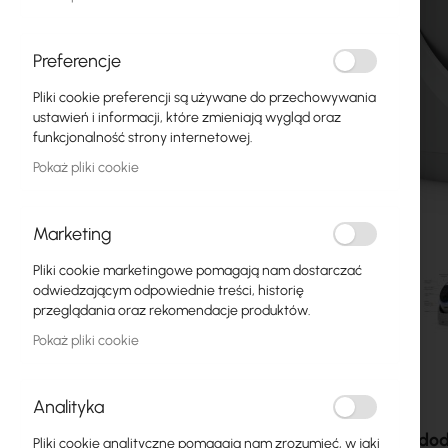
Światłowody
Switch
Preferencje
Pliki cookie preferencji są używane do przechowywania
Punkty dostępowe
ustawień i informacji, które zmieniają wygląd oraz
funkcjonalność strony internetowej.
Kable koncentryczne
Pokaż pliki cookie
Zasilanie
Szafy RACK
Marketing
GPON
Pliki cookie marketingowe pomagają nam dostarczać
odwiedzającym odpowiednie treści, historię
Kable LAN
przeglądania oraz rekomendacje produktów.
Pokaż pliki cookie
Routery LAN
Przejdź
Routery LTE/5G
na
Analityka
początek
galerii
Media Konwertery
Akcesoria i dod
Pliki cookie analityczne pomagają nam zrozumieć, w jaki