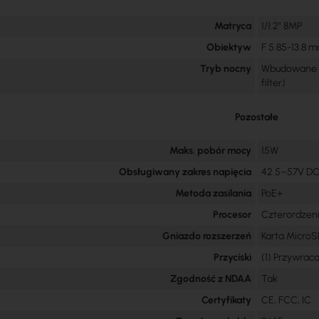
Matryca
1/1.2" 8MP
Obiektyw
F 5.85-13.8 m
Tryb nocny
Wbudowane ad
filter)
Pozostałe
Maks. pobór mocy
15W
Obsługiwany zakres napięcia
42.5–57V D
Metoda zasilania
PoE+
Procesor
Czterordzen
Gniazdo rozszerzeń
Karta Micro
Przyciski
(1) Przywrac
Zgodność z NDAA
Tak
Certyfikaty
CE, FCC, IC