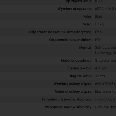
Typ złącza kabla
RJ45
Wymiary urządzenia
⌀117.2 × 116.
Kolor
Biały
Masa
1.2 kg
Odporność na warunki atmosferyczne
IP66
Odporność na wandalizm
IK04
Montaż
Sufitowy, śc
Na wysięgnik
Materiał obudowy
Stop alumini
Średnica kabla
4.5 mm
Długość kabla
30 cm
Wymiary osłony złącza
⌀20 x 70.55
Materiał osłony złącza
Elastomer te
Temperatura środowiska pracy
-30 do 50º C
Wilgotność środowiska pracy
0 do 90% (be