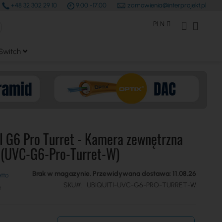
+48 32 302 29 10
9.00 -17.00
zamowienia@interprojekt.pl
earch
Waluta
Konto Klienta
Mój kos
PLN
Switch
 G6 Pro Turret - Kamera zewnętrzna
 (UVC-G6-Pro-Turret-W)
Brak w magazynie. Przewidywana dostawa: 11.08.26
SKU
UBIQUITI-UVC-G6-PRO-TURRET-W