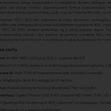
nalizowanie obrazu bezpośrednio na urządzeniu. Kamera obsługuje nie 
zęta), ale oferuje również zaawansowane funkcje rozpoznawania twa
em dwukierunkowej komunikacji audio oraz slot na kartę MicroSD, co u
arach 117.2 × 116.5 mm, wykonana ze stopu aluminium i poliwęglanu
ą IP66 oraz zabezpieczenie przed wandalizmem na poziomie IK04. Urz
 -30°C do 50°C. Kamera komunikuje się z siecią poprzez złącze G
wodoszczelną osłoną) i jest zasilana za pomocą standardu PoE+ (m
ekosystemem UniFi Protect, a w zestawie znajdują się akcesoria do mont
ze cechy
ość:
4K (8MP, 3840 x 2160) przy 30 kl./s, wsparcie dla HDR
tryca 1/1.2" CMOS, obiektyw ze zmienną ogniskową (zoom optyczny 2.3
wane AI:
Multi-TOPS AI (rozpoznawanie ludzi, pojazdów i zwierząt)
y:
Adaptacyjne diody IR o zasięgu do 40 metrów
uga dwukierunkowej komunikacji dźwiękowej (Two-way audio)
interfejsy:
Gigabit Ethernet (GbE RJ45), zasilanie PoE+ (maks. 15 W), slot
:
Obudowa IP66 (na zewnątrz), IK04 (odporność na manipulacje), temper
Pełna zgodność z aplikacją UniFi Protect