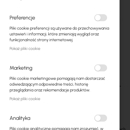
Preferencje
Pliki cookie preferencji są używane do przechowywania
ustawień i informacji, które zmieniają wygląd oraz
funkcjonalność strony internetowej.
Pokaż pliki cookie
Marketing
Pliki cookie marketingowe pomagają nam dostarczać
Ubiquiti Instant Camera PoE to USB-C Cable -
Przejdź
odwiedzającym odpowiednie treści, historię
na
Przewód USB-C - USB-C dla kamer G4/G6
przeglądania oraz rekomendacje produktów.
początek
Instant (UACC-G4-INS-Cable-USB-4.5M)
Pokaż pliki cookie
galerii
71,25 zł
Analityka
87,64 zł
Pliki cookie analityczne pomagają nam zrozumieć, w
Dostępny w 7 dni roboczych