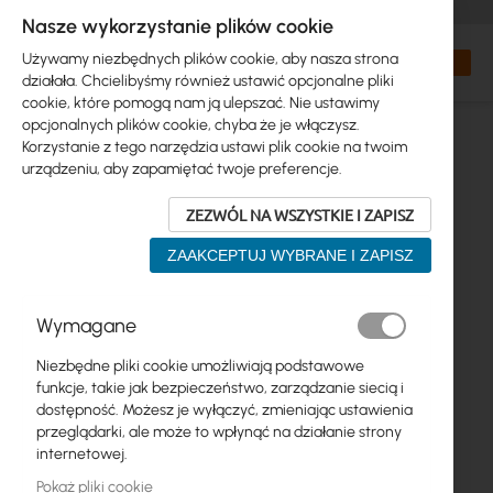
+48 32 302 29 10
zamowienia@interprojekt.pl
Nasze wykorzystanie plików cookie
Waluta
Search
Mój kos
Używamy niezbędnych plików cookie, aby nasza strona
działała. Chcielibyśmy również ustawić opcjonalne pliki
cookie, które pomogą nam ją ulepszać. Nie ustawimy
opcjonalnych plików cookie, chyba że je włączysz.
Korzystanie z tego narzędzia ustawi plik cookie na twoim
urządzeniu, aby zapamiętać twoje preferencje.
ZEZWÓL NA WSZYSTKIE I ZAPISZ
ZAAKCEPTUJ WYBRANE I ZAPISZ
Przejdź
Wymagane
na
koniec
Niezbędne pliki cookie umożliwiają podstawowe
galerii
funkcje, takie jak bezpieczeństwo, zarządzanie siecią i
dostępność. Możesz je wyłączyć, zmieniając ustawienia
przeglądarki, ale może to wpłynąć na działanie strony
internetowej.
Pokaż pliki cookie