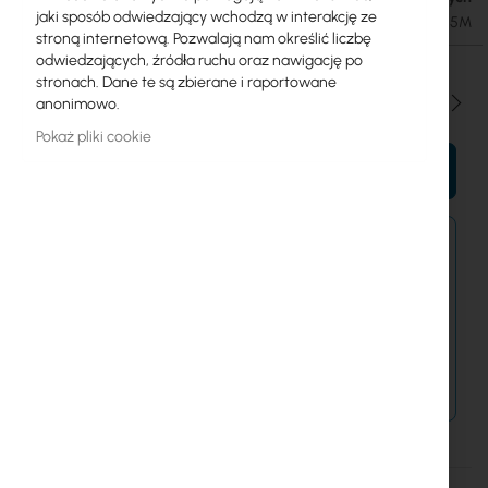
jaki sposób odwiedzający wchodzą w interakcję ze
SKU
UBIQUITI-UACC-G4-INS-CABLE-USB-4.5M
stroną internetową. Pozwalają nam określić liczbę
odwiedzających, źródła ruchu oraz nawigację po
stronach. Dane te są zbierane i raportowane
Ilość
anonimowo.
Pokaż pliki cookie
DO KOSZYKA
Zamówienia kurierem złożone do 15:00 wysyłamy
jeszcze dziś.
Dostawa od 14,99 zł
Metody płatności
Więcej
UACC-G4-INS-Cable-USB-4.5M