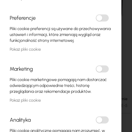
Preferencje
Pliki cookie preferencji są używane do przechowywania
ustawień i informacji, które zmieniają wygląd oraz
funkcjonalność strony internetowej.
Pokaż pliki cookie
Marketing
Pliki cookie marketingowe pomagają nam dostarczać
Ubiquiti EdgeRouter PoE (ERPoe-5)
Przejdź
odwiedzającym odpowiednie treści, historię
na
przeglądania oraz rekomendacje produktów.
początek
Brak w magazynie
548,94 zł
Pokaż pliki cookie
galerii
675,20 zł
SKU
UBIQUITI-ERPOE-5
Analityka
Brak w magazynie
Pliki cookie analityczne pomagają nam zrozumieć, w