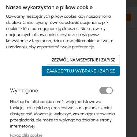
+48 32 302 29 10
zamowienia@interprojekt.pl
Nasze wykorzystanie plików cookie
Waluta
Search
Mój kos
Używamy niezbędnych plików cookie, aby nasza strona
działała. Chcielibyśmy również ustawić opcjonalne pliki
cookie, które pomogą nam ją ulepszać. Nie ustawimy
opcjonalnych plików cookie, chyba że je włączysz.
Korzystanie z tego narzędzia ustawi plik cookie na twoim
urządzeniu, aby zapamiętać twoje preferencje.
ZEZWÓL NA WSZYSTKIE I ZAPISZ
ZAAKCEPTUJ WYBRANE I ZAPISZ
Przejdź
Wymagane
na
koniec
Niezbędne pliki cookie umożliwiają podstawowe
galerii
funkcje, takie jak bezpieczeństwo, zarządzanie siecią i
dostępność. Możesz je wyłączyć, zmieniając ustawienia
przeglądarki, ale może to wpłynąć na działanie strony
internetowej.
Pokaż pliki cookie