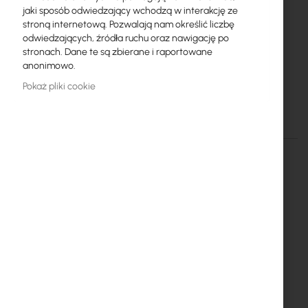
Więcej
ERPOE-5
jaki sposób odwiedzający wchodzą w interakcję ze
informacji
810354022227
stroną internetową. Pozwalają nam określić liczbę
odwiedzających, źródła ruchu oraz nawigację po
Ubiquiti
stronach. Dane te są zbierane i raportowane
10
anonimowo.
Pokaż pliki cookie
Ubiquiti EdgeRouter PoE (ERPoe-5)
Szczegóły
Więcej informacji