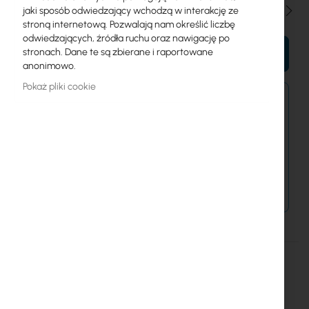
Ilość
jaki sposób odwiedzający wchodzą w interakcję ze
stroną internetową. Pozwalają nam określić liczbę
odwiedzających, źródła ruchu oraz nawigację po
stronach. Dane te są zbierane i raportowane
DO KOSZYKA
anonimowo.
Pokaż pliki cookie
Zamówienia złożone dzisiaj zostaną wysłane w
najbliższy dzień roboczy.
Dostawa od 14,99 zł
Metody płatności
Więcej
TL-SG1210P
informacji
TP-Link
TP-Link :: 8p TL-SG1210P (8x10/100/1000Mbit, 4xPoE)