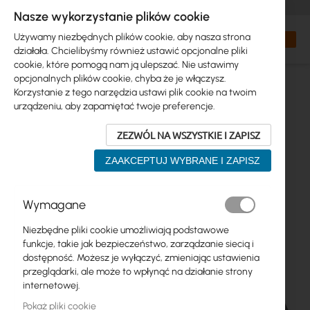
+48 32 302 29 10
zamowienia@interprojekt.pl
Nasze wykorzystanie plików cookie
Waluta
Search
Mój kos
Używamy niezbędnych plików cookie, aby nasza strona
działała. Chcielibyśmy również ustawić opcjonalne pliki
cookie, które pomogą nam ją ulepszać. Nie ustawimy
opcjonalnych plików cookie, chyba że je włączysz.
Korzystanie z tego narzędzia ustawi plik cookie na twoim
urządzeniu, aby zapamiętać twoje preferencje.
ZEZWÓL NA WSZYSTKIE I ZAPISZ
ZAAKCEPTUJ WYBRANE I ZAPISZ
Przejdź
Wymagane
na
koniec
Niezbędne pliki cookie umożliwiają podstawowe
galerii
funkcje, takie jak bezpieczeństwo, zarządzanie siecią i
dostępność. Możesz je wyłączyć, zmieniając ustawienia
przeglądarki, ale może to wpłynąć na działanie strony
internetowej.
Pokaż pliki cookie