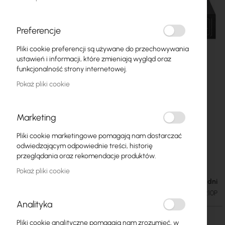
Preferencje
Pliki cookie preferencji są używane do przechowywania
ustawień i informacji, które zmieniają wygląd oraz
funkcjonalność strony internetowej.
Pokaż pliki cookie
Marketing
Pliki cookie marketingowe pomagają nam dostarczać
TP-Link :: 8p TL-SG1008P
Przejdź
odwiedzającym odpowiednie treści, historię
na
(8x10/100/1000Mbit, 4xPoE)
przeglądania oraz rekomendacje produktów.
początek
Pokaż pliki cookie
galerii
Dostępność: 1-2 dni
340,20 zł
418,45 zł
SKU
TPLINK-TL-SG1210P
Analityka
Pliki cookie analityczne pomagają nam zrozumieć, w