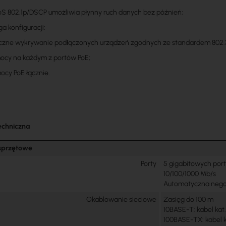
oS 802.1p/DSCP umożliwia płynny ruch danych bez późnień;
a konfiguracji;
zne wykrywanie podłączonych urządzeń zgodnych ze standardem 802.
ocy na każdym z portów PoE;
ocy PoE łącznie.
echniczna
 sprzętowe
Porty
5 gigabitowych por
10/100/1000 Mb/s
Automatyczna negoc
Okablowanie sieciowe
Zasięg do 100 m
10BASE-T: kabel kat. 
100BASE-TX: kabel k