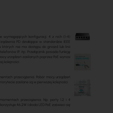
 wymagających konfiguracji. 4 z nich (1-4)
rządzenia PD działające w standardzie IEEE
w których nie ma dostępu do gniazd lub linii
elefonów IP, itp. Przełącznik posiada funkcję
mocy urządzeń zasilanych poprzez PoE wynosi
j kolejności.
omentach przeciążenia. Pobór mocy urządzeń
rytecie zasilane są w pierwszej kolejności.
 momentach przeciążenia. Np. porty 1,2 i 4
orzystuje 46,2W (dioda LED PoE zaświeci się