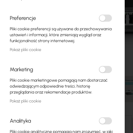
Światłowody
Switch
Preferencje
Pliki cookie preferencji są używane do przechowywania
Punkty dostępowe
ustawień i informacji, które zmieniają wygląd oraz
funkcjonalność strony internetowej.
Kable koncentryczne
Pokaż pliki cookie
Zasilanie
Szafy RACK
Marketing
GPON
Pliki cookie marketingowe pomagają nam dostarczać
odwiedzającym odpowiednie treści, historię
Kable LAN
przeglądania oraz rekomendacje produktów.
Pokaż pliki cookie
Routery LAN
Przejdź
Routery LTE/5G
na
Analityka
początek
Szczegóły
galerii
Media Konwertery
Pliki cookie analityczne pomagają nam zrozumieć, w jaki