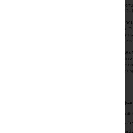
Jeżeli do port
15,4W, port 3 -
PROSTA OBS
Przełącznik T
zapewnieniu wy
rozwiązanie do
WYTRZYMAŁ
Ochronę dla w
zabezpieczenie
bazujące na r
Najważniejsze
5 gigabit
4 wyjścia 
standard z