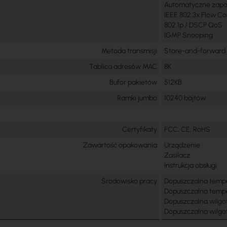
Automatyczne zapa
IEEE 802.3x Flow Co
802.1p / DSCP QoS
IGMP Snooping
Metoda transmisji
Store-and-forward
Tablica adresów MAC
8K
Bufor pakietów
512KB
Ramki jumbo
10240 bajtów
Certyfikaty
FCC, CE, RoHS
Zawartość opakowania
Urządzenie
Zasilacz
Instrukcja obsługi
Środowisko pracy
Dopuszczalna tempe
Dopuszczalna tempe
Dopuszczalna wilgo
Dopuszczalna wilg