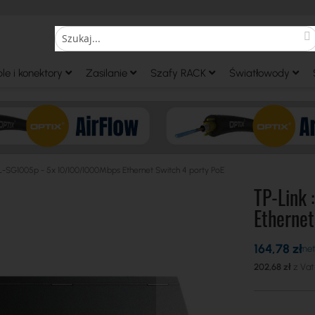
S
Search
le i konektory
Zasilanie
Szafy RACK
Światłowody
TL-SG1005p - 5x 10/100/1000Mbps Ethernet Switch 4 porty PoE
TP-Link
Ethernet
164,78 zł
202,68 zł