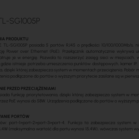
 TL-SG1005P
NIA PRODUKTU
oE TL-SG1005P posiada 5 portów RJ45 o prędkości 10/100/1000Mb/s, nie
kcję Power over Ethernet (PoE). Przełącznik automatycznie wykrywa u
atruje je w energię. Pozwala to rozszerzyć zasięg sieci w miejscach, 
a gdzie istnieje potrzeba umieszczenia punktów dostępowych, kamer IP, t
a, dzięki której zabezpiecza system w momentach przeciążenia. Pobór 
enia podłączone do portów o wyższym priorytecie zasilane są w pierwsze
NIE PRZED PRZECIĄŻENIAMI
osiada funkcję priorytetowania, dzięki której zabezpiecza system w m
rzez PoE wynosi do 58W. Urządzenia podłączone do portów o wyższym prio
WANIE PORTÓW
rtów: port-1>port-2>port-3>port-4. Funkcja ta zabezpiecza system w
5,4W (maksymalna wartość dla portu wynosi 15,4W), wówczas system wyk