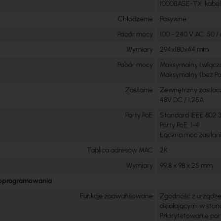
1000BASE-TX: kabel k
Chłodzenie
Pasywne
Pobór mocy
100 - 240 V AC, 50 /
Wymiary
294x180x44 mm
Pobór mocy
Maksymalny (włączo
Maksymalny (bez Po
Zasilanie
Zewnętrzny zasilac
48V DC / 1,25A
Porty PoE
Standard IEEE 802.
Porty PoE: 1-4
Łączna moc zasilani
Tablica adresów MAC
2K
Wymiary
99,8 x 98 x 25 mm
 oprogramowania
Funkcje zaawansowane
Zgodność z urządze
działającymi w stan
Priorytetowanie po