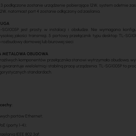
u 3 podłączone zostanie urządzenie pobierające 12W, system odetnie zasila
 12W, natomiast port 4 zostanie odłączony od zasilania.
ŁUGA
L-SG1005P jest prosty w instalacji i obsłudze. Nie wymagana konfig
sokiej jakości transmisji, 5 portowy przełącznik typu desktop TL-SG1
 rozbudowy domowej lub biurowej sieci
A METALOWA OBUDOWA
rażliwych komponentów przełącznika stanowi wytrzymała obudowa, wykon
 gwarantuje wieloletnią i stabilną pracę urządzenia. TL-SG1005P to prod
ygorystycznych standardach.
 cechy:
owych portów Ethernet;
PoE (porty 1-4);
asilania IEEE 802.3af;