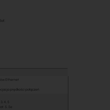
3af;
tów Ethernet
jacja prędkości połączeń
3, 4, 5
at. 5, 5e