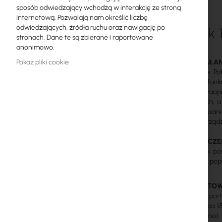
sposób odwiedzający wchodzą w interakcję ze stroną
Licencje MikroTik
internetową. Pozwalają nam określić liczbę
odwiedzających, źródła ruchu oraz nawigację po
TP-Link
Monitoring, Smart Home IoT
stronach. Dane te są zbierane i raportowane
anonimowo.
Zewnętrzne urządzenia WiFi
Pokaż pliki cookie
OPIS DZIAŁA
Radiolinie
Przełącznik P
obsługują fun
RouterBOARD
802.3af i zaop
zasilających, 
Gniazda i wtyki
priorytetowani
do 58W. Urządz
Ograniczniki przepięć
ZABEZPIECZE
Przełącznik p
Gwarancja Ubiquiti UI Care
zasilanych pop
Systemy WiFi Mesh
PRIORYTETO
Wzmacniacze WiFi (Repeatery)
Priorytety po
pobierają po 1
Routery WiFi
na czerwono).