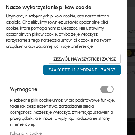
Nasze wykorzystanie plików cookie
Używamy niezbędnych plików cookie, aby nasza strona
działała. Chcielibyśmy również ustawić opcjonalne pliki
cookie, które pomogą nam ją ulepszać. Nie ustawimy
Ubiquiti
Mikrotik
WiFi & SOHO
Anteny
Kab
opcjonalnych plików cookie, chyba że je włączysz.
Korzystanie z tego narzędzia ustawi plik cookie na twoim
urządzeniu, aby zapamiętać twoje preferencje.
ZEZWÓL NA WSZYSTKIE I ZAPISZ
ZAAKCEPTUJ WYBRANE I ZAPISZ
Switch
Niezarządzalne
Gigabit Ethernet
TP-Link :: 
Przejdź
Wymagane
Skip
na
Ubiquiti
to
koniec
Niezbędne pliki cookie umożliwiają podstawowe funkcje,
product
galerii
Mikrotik
takie jak bezpieczeństwo, zarządzanie siecią i
list
dostępność. Możesz je wyłączyć, zmieniając ustawienia
WiFi & SOHO
przeglądarki, ale może to wpłynąć na działanie strony
internetowej.
Anteny
Pokaż pliki cookie