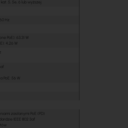
at. 5, 5e, 6 lub wyższej
 60 Hz
ne PoE): 63,31 W
E): 4,26 W
z
3af
a PoE: 56 W
niami zasilanymi PoE (PD)
dardzie IEEE 802.3af
rtów