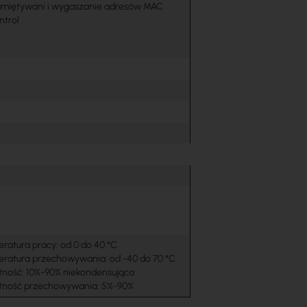
miętywani i wygaszanie adresów MAC
ntrol
ratura pracy: od 0 do 40 °C
ratura przechowywania: od -40 do 70 °C
tność: 10%-90% niekondensująca
otność przechowywania: 5%-90%