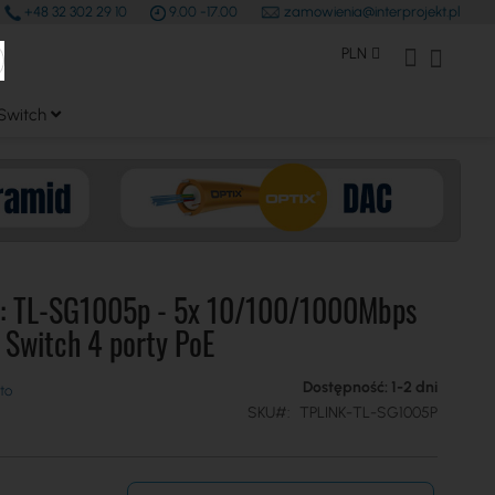
+48 32 302 29 10
9.00 -17.00
zamowienia@interprojekt.pl
earch
Waluta
Konto Klienta
Mój kos
PLN
Switch
 :: TL-SG1005p - 5x 10/100/1000Mbps
 Switch 4 porty PoE
Dostępność: 1-2 dni
SKU
TPLINK-TL-SG1005P