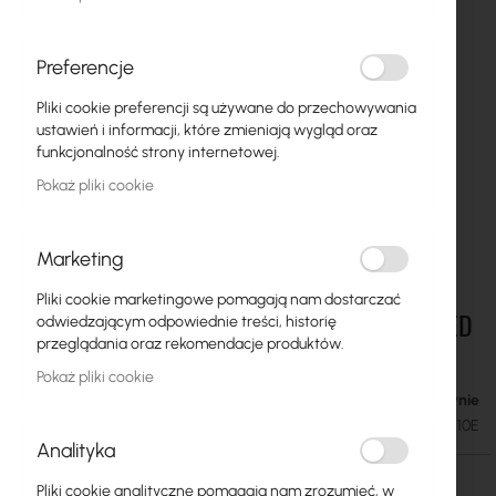
Preferencje
Pliki cookie preferencji są używane do przechowywania
ustawień i informacji, które zmieniają wygląd oraz
funkcjonalność strony internetowej.
Pokaż pliki cookie
Marketing
Pliki cookie marketingowe pomagają nam dostarczać
Tp-Link Tapo L510E - Inteligentna żarówka LED
Przejdź
odwiedzającym odpowiednie treści, historię
na
E27 2700K
przeglądania oraz rekomendacje produktów.
początek
Pokaż pliki cookie
galerii
W magazynie
27,19 zł
33,44 zł
SKU
TPLINK-TAPO-L510E
Analityka
Pliki cookie analityczne pomagają nam zrozumieć, w