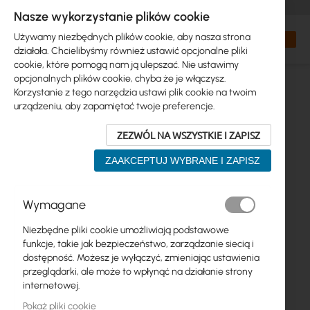
+48 32 302 29 10
zamowienia@interprojekt.pl
Nasze wykorzystanie plików cookie
Waluta
Search
Mój kos
Używamy niezbędnych plików cookie, aby nasza strona
działała. Chcielibyśmy również ustawić opcjonalne pliki
cookie, które pomogą nam ją ulepszać. Nie ustawimy
opcjonalnych plików cookie, chyba że je włączysz.
Korzystanie z tego narzędzia ustawi plik cookie na twoim
urządzeniu, aby zapamiętać twoje preferencje.
ZEZWÓL NA WSZYSTKIE I ZAPISZ
ZAAKCEPTUJ WYBRANE I ZAPISZ
Przejdź
Wymagane
na
koniec
Niezbędne pliki cookie umożliwiają podstawowe
galerii
funkcje, takie jak bezpieczeństwo, zarządzanie siecią i
dostępność. Możesz je wyłączyć, zmieniając ustawienia
przeglądarki, ale może to wpłynąć na działanie strony
internetowej.
Pokaż pliki cookie