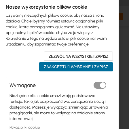
+48 32 302 29 10
zamowienia@interprojekt.pl
Nasze wykorzystanie plików cookie
Waluta
Search
Mój kos
Używamy niezbędnych plików cookie, aby nasza strona
działała. Chcielibyśmy również ustawić opcjonalne pliki
cookie, które pomogą nam ją ulepszać. Nie ustawimy
opcjonalnych plików cookie, chyba że je włączysz.
Korzystanie z tego narzędzia ustawi plik cookie na twoim
urządzeniu, aby zapamiętać twoje preferencje.
ZEZWÓL NA WSZYSTKIE I ZAPISZ
ZAAKCEPTUJ WYBRANE I ZAPISZ
Przejdź
Wymagane
na
koniec
Niezbędne pliki cookie umożliwiają podstawowe
galerii
funkcje, takie jak bezpieczeństwo, zarządzanie siecią i
dostępność. Możesz je wyłączyć, zmieniając ustawienia
przeglądarki, ale może to wpłynąć na działanie strony
internetowej.
Pokaż pliki cookie