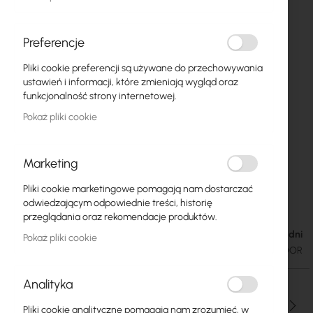
Preferencje
Pliki cookie preferencji są używane do przechowywania
ustawień i informacji, które zmieniają wygląd oraz
funkcjonalność strony internetowej.
Pokaż pliki cookie
Marketing
Pliki cookie marketingowe pomagają nam dostarczać
TP-Link EAP110-Outdoor
Przejdź
odwiedzającym odpowiednie treści, historię
na
przeglądania oraz rekomendacje produktów.
początek
Dostępność: 1-2 dni
166,88 zł
Pokaż pliki cookie
galerii
205,26 zł
SKU
TPLINK-EAP110-OUTDOOR
Analityka
Ilość
Pliki cookie analityczne pomagają nam zrozumieć, w