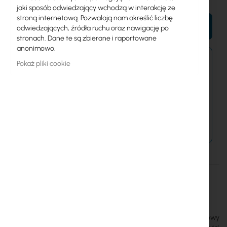
jaki sposób odwiedzający wchodzą w interakcję ze
stroną internetową. Pozwalają nam określić liczbę
DO KOSZYKA
odwiedzających, źródła ruchu oraz nawigację po
stronach. Dane te są zbierane i raportowane
anonimowo.
Zamówienia złożone po 15:00 wyślemy w
Pokaż pliki cookie
najbliższy dzień roboczy.
Dostawa od 14,99 zł
Metody płatności
Więcej
EAP110-Outdoor
informacji
2010000000083
TP-Link
TP-Link EAP110-Outdoor to bezprzewodowy punkt dostępowy