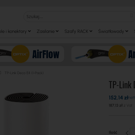
S
Search
le i konektory
Zasilanie
Szafy RACK
Światłowody
TP-Link Deco E4 (1-Pack)
TP-Link 
152,14 zł
187,13 zł
Ilość