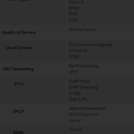
Static IP
PPPoE
PPTP
L2TP
QoS by Device
Quality of Service
OTA Firmware Upgrade
Cloud Service
TP-Link ID
DDNS
Port Forwarding
NAT Forwarding
UPnP
IGMP Proxy
IPTV
IGMP Snooping
Bridge
Tag VLAN
Address Reservation
DHCP
DHCP Client List
Server
TP-Link
DDNS