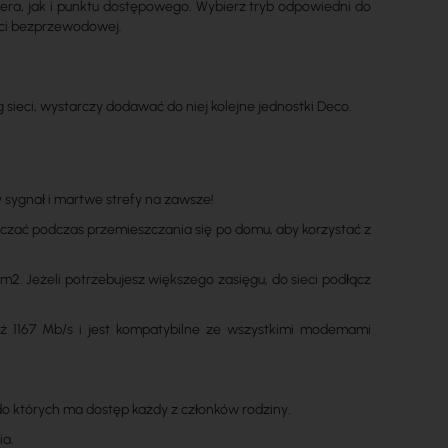
era, jak i punktu dostępowego. Wybierz tryb odpowiedni do
eci bezprzewodowej.
ieci, wystarczy dodawać do niej kolejne jednostki Deco.
y sygnał i martwe strefy na zawsze!
czać podczas przemieszczania się po domu, aby korzystać z
2. Jeżeli potrzebujesz większego zasięgu, do sieci podłącz
 aż 1167 Mb/s i jest kompatybilne ze wszystkimi modemami
 do których ma dostęp każdy z członków rodziny.
ia.