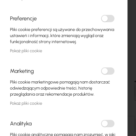
Światłowody
Switch
Preferencje
Pliki cookie preferencji są używane do przechowywania
Punkty dostępowe
ustawień i informacji, które zmieniają wygląd oraz
funkcjonalność strony internetowej.
Kable koncentryczne
Pokaż pliki cookie
Zasilanie
Szafy RACK
Marketing
GPON
Pliki cookie marketingowe pomagają nam dostarczać
odwiedzającym odpowiednie treści, historię
Kable LAN
przeglądania oraz rekomendacje produktów.
Pokaż pliki cookie
Routery LAN
Przejdź
Routery LTE/5G
na
Analityka
początek
Szczegóły
galerii
Media Konwertery
Pliki cookie analityczne pomagają nam zrozumieć, w jaki