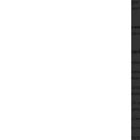
Wielofunkcyjne
aktualnych wyma
Współpraca wi
Deco E4 może st
Główne cec
Deco wykorz
Dzięki zaa
najszybszy
Jedno urzą
dodatkowe 
Deco E4 of
kablowymi
System Dec
Kontrola r
Korzystają