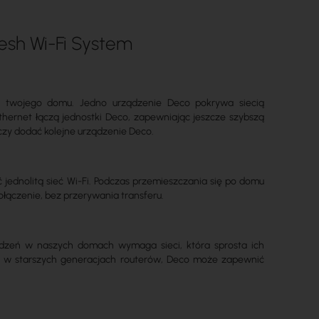
esh Wi-Fi System
i twojego domu. Jedno urządzenie Deco pokrywa siecią
hernet łączą jednostki Deco, zapewniając jeszcze szybszą
rczy dodać kolejne urządzenie Deco.
 jednolitą sieć Wi-Fi. Podczas przemieszczania się po domu
połączenie, bez przerywania transferu.
ądzeń w naszych domach wymaga sieci, która sprosta ich
iż w starszych generacjach routerów, Deco może zapewnić