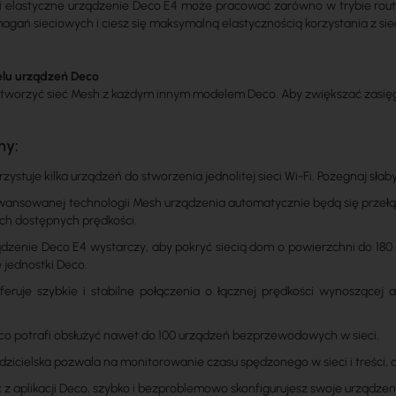
 i elastyczne urządzenie Deco E4 może pracować zarówno w trybie rout
gań sieciowych i ciesz się maksymalną elastycznością korzystania z si
elu urządzeń Deco
worzyć sieć Mesh z każdym innym modelem Deco. Aby zwiększać zasięg s
hy:
ystuje kilka urządzeń do stworzenia jednolitej sieci Wi-Fi. Pożegnaj słab
wansowanej technologii Mesh urządzenia automatycznie będą się przełą
ch dostępnych prędkości.
dzenie Deco E4 wystarczy, aby pokryć siecią dom o powierzchni do 180 m
jednostki Deco.
eruje szybkie i stabilne połączenia o łącznej prędkości wynoszącej
.
o potrafi obsłużyć nawet do 100 urządzeń bezprzewodowych w sieci.
odzicielska pozwala na monitorowanie czasu spędzonego w sieci i treści,
c z aplikacji Deco, szybko i bezproblemowo skonfigurujesz swoje urządzen