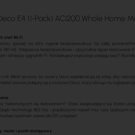
Deco E4 (1-Pack) AC1200 Whole Home M
 stref Wi-Fi
ostszy sposób na silny sygnał bezprzewodowy na całej powierzchn
o 180 m2. Połączenia bezprzewodowe i opcjonalne łącze rezerwowe Et
eń i silniejszy sygnał Wi-Fi. Potrzebujesz większego zasięgu sieci? Wysta
g
Link Mesh sprawia, że routery Deco współpracują ze sobą, aby tworzyć
b tablet zawsze połączy się z routerem Deco, który oferuje mu najlepsze 
ania
y niekończącym się ładowaniem? Stale zwiększająca się liczba urz
ięki technologii 802.11ac i prędkościom nawet trzy razy szybszym n
nia bez opóźnień nawet dla 100 urządzeń.
y: router i punkt dostępowy