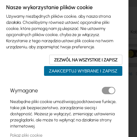
Nasze wykorzystanie plików cookie
Używamy niezbędnych plików cookie, aby nasza strona
działała. Chcielibyśmy również ustawić opcjonalne pliki
cookie, które pomogą nam ją ulepszać. Nie ustawimy
Ubiquiti
Mikrotik
WiFi & SOHO
Anteny
Kab
opcjonalnych plików cookie, chyba że je włączysz.
Korzystanie z tego narzędzia ustawi plik cookie na twoim
urządzeniu, aby zapamiętać twoje preferencje.
ZEZWÓL NA WSZYSTKIE I ZAPISZ
ZAAKCEPTUJ WYBRANE I ZAPISZ
WiFi & SOHO
TP-Link
Systemy MESH
Mesh WiFi5
Przejdź
Wymagane
Skip
na
Ubiquiti
to
koniec
Niezbędne pliki cookie umożliwiają podstawowe funkcje,
product
galerii
Mikrotik
takie jak bezpieczeństwo, zarządzanie siecią i
list
dostępność. Możesz je wyłączyć, zmieniając ustawienia
WiFi & SOHO
przeglądarki, ale może to wpłynąć na działanie strony
internetowej.
Anteny
Pokaż pliki cookie