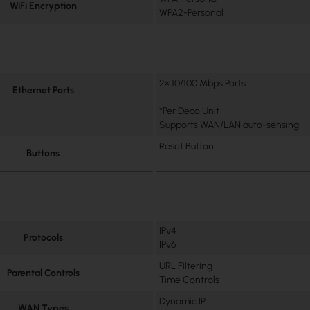
WiFi Encryption
WPA2-Personal
2× 10/100 Mbps Ports
Ethernet Ports
*Per Deco Unit
Supports WAN/LAN auto-sensing
Reset Button
Buttons
IPv4
Protocols
IPv6
URL Filtering
Parental Controls
Time Controls
Dynamic IP
WAN Types