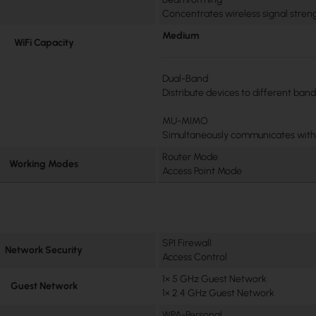
Concentrates wireless signal stren
Medium
WiFi Capacity
Dual-Band
Distribute devices to different ba
MU-MIMO
Simultaneously communicates with
Router Mode
Working Modes
Access Point Mode
SPI Firewall
Network Security
Access Control
1× 5 GHz Guest Network
Guest Network
1× 2.4 GHz Guest Network
WPA-Personal