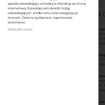
sposób odwiedzający wchodzą w interakcję ze stroną
Licencje MikroTik
internetową. Pozwalają nam określić liczbę
TP-Link 
odwiedzających, źródła ruchu oraz nawigację po
Monitoring, Smart Home IoT
stronach. Dane te są zbierane i raportowane
anonimowo.
Zewnętrzne urządzenia WiFi
Koniec martwych
Pokaż pliki cookie
Radiolinie
Deco to najpr
powierzchnię d
RouterBOARD
prędkość połącz
Gniazda i wtyki
Płynny roamin
Technologia TP-
Ograniczniki przepięć
twój telefon lu
Gwarancja Ubiquiti UI Care
Koniec buforow
Jesteś zmęczon
Systemy WiFi Mesh
wymaganiom. Dz
szybkie połącze
Wzmacniacze WiFi (Repeatery)
Routery WiFi
Dwa tryby prac