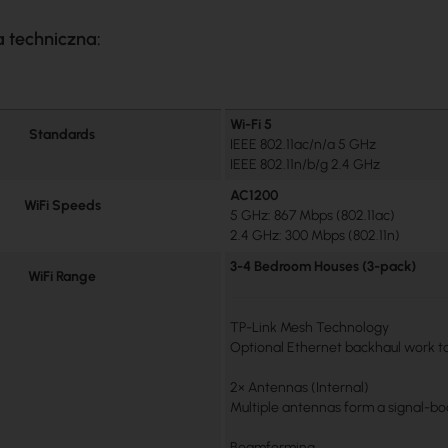
a techniczna:
Wi-Fi 5
Standards
IEEE 802.11ac/n/a 5 GHz
IEEE 802.11n/b/g 2.4 GHz
AC1200
WiFi Speeds
5 GHz: 867 Mbps (802.11ac)
2.4 GHz: 300 Mbps (802.11n)
3-4 Bedroom Houses (3-pack)
WiFi Range
TP-Link Mesh Technology
Optional Ethernet backhaul work to
2× Antennas (Internal)
Multiple antennas form a signal-bo
Beamforming