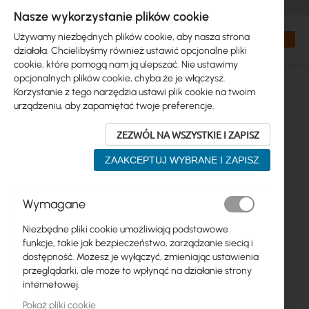
+48 32 302 29 10
zamowienia@interprojekt.pl
Nasze wykorzystanie plików cookie
Waluta
Search
Mój kos
Używamy niezbędnych plików cookie, aby nasza strona
działała. Chcielibyśmy również ustawić opcjonalne pliki
cookie, które pomogą nam ją ulepszać. Nie ustawimy
opcjonalnych plików cookie, chyba że je włączysz.
Korzystanie z tego narzędzia ustawi plik cookie na twoim
urządzeniu, aby zapamiętać twoje preferencje.
ZEZWÓL NA WSZYSTKIE I ZAPISZ
ZAAKCEPTUJ WYBRANE I ZAPISZ
Przejdź
Wymagane
na
koniec
Niezbędne pliki cookie umożliwiają podstawowe
galerii
funkcje, takie jak bezpieczeństwo, zarządzanie siecią i
dostępność. Możesz je wyłączyć, zmieniając ustawienia
przeglądarki, ale może to wpłynąć na działanie strony
internetowej.
Pokaż pliki cookie