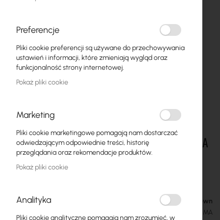
Preferencje
Pliki cookie preferencji są używane do przechowywania
ustawień i informacji, które zmieniają wygląd oraz
funkcjonalność strony internetowej.
Pokaż pliki cookie
Marketing
RF Elements TwistPort Adaptor with SMA
Przejdź
Pliki cookie marketingowe pomagają nam dostarczać
na
connectors is designed to provide two RP-SMA
odwiedzającym odpowiednie treści, historię
początek
male coaxial interface (dual linear H+V) and
przeglądania oraz rekomendacje produktów.
galerii
can be connected toTwistPort enabled
Pokaż pliki cookie
antennas.
Analityka
Availability Unknown
166,88 zł
205,26 zł
SKU
RF-TPA-SMA
Pliki cookie analityczne pomagają nam zrozumieć, w