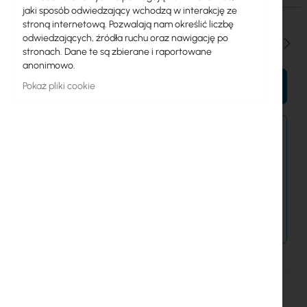
jaki sposób odwiedzający wchodzą w interakcję ze
stroną internetową. Pozwalają nam określić liczbę
odwiedzających, źródła ruchu oraz nawigację po
Ilość
stronach. Dane te są zbierane i raportowane
anonimowo.
Pokaż pliki cookie
DO KOSZYKA
Zamówienia złożone dzisiaj zostaną wysłane w
najbliższy dzień roboczy.
Dostawa od 14,99 zł
Metody płatności
Więcej
TPA-SMA
informacji
RF Elements