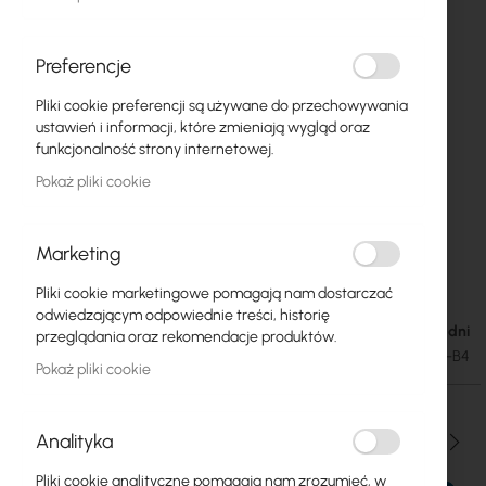
Preferencje
Pliki cookie preferencji są używane do przechowywania
ustawień i informacji, które zmieniają wygląd oraz
funkcjonalność strony internetowej.
Pokaż pliki cookie
Marketing
Mufa Tycon 400 B4 (max: 144J - 6xA/B
Przejdź
Pliki cookie marketingowe pomagają nam dostarczać
na
odwiedzającym odpowiednie treści, historię
początek
Dostępność: 1-2 dni
248,74 zł
przeglądania oraz rekomendacje produktów.
galerii
305,95 zł
SKU
XB-TN-FOSC-400-B4
Pokaż pliki cookie
Analityka
Ilość
Pliki cookie analityczne pomagają nam zrozumieć, w