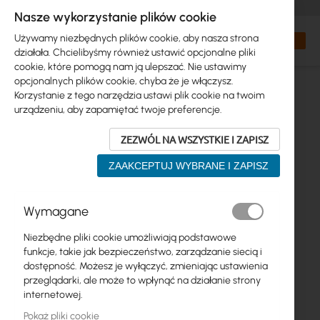
+48 32 302 29 10
zamowienia@interprojekt.pl
Nasze wykorzystanie plików cookie
Waluta
Search
Mój kos
Używamy niezbędnych plików cookie, aby nasza strona
działała. Chcielibyśmy również ustawić opcjonalne pliki
cookie, które pomogą nam ją ulepszać. Nie ustawimy
opcjonalnych plików cookie, chyba że je włączysz.
Korzystanie z tego narzędzia ustawi plik cookie na twoim
urządzeniu, aby zapamiętać twoje preferencje.
ZEZWÓL NA WSZYSTKIE I ZAPISZ
ZAAKCEPTUJ WYBRANE I ZAPISZ
Przejdź
Wymagane
na
koniec
Niezbędne pliki cookie umożliwiają podstawowe
galerii
funkcje, takie jak bezpieczeństwo, zarządzanie siecią i
dostępność. Możesz je wyłączyć, zmieniając ustawienia
przeglądarki, ale może to wpłynąć na działanie strony
internetowej.
Pokaż pliki cookie