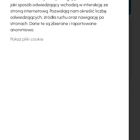
jaki sposób odwiedzający wchodzą w interakcję ze
DO KOSZYKA
stroną internetową. Pozwalają nam określić liczbę
odwiedzających, źródła ruchu oraz nawigację po
stronach. Dane te są zbierane i raportowane
Zamówienia złożone dzisiaj zostaną wysłane w
anonimowo.
najbliższy dzień roboczy.
Pokaż pliki cookie
Dostawa od 14,99 zł
Metody płatności
Więcej
XB-TN-FOSC-400 B4
informacji
Optic
XB-TN-FOSC-400-B4
Szczegóły
Więcej informacji