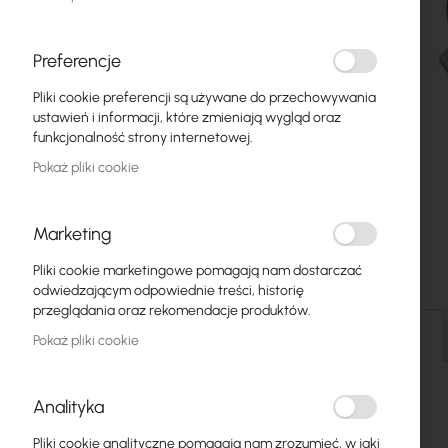
Światłowody
Switch
Preferencje
Pliki cookie preferencji są używane do przechowywania
Punkty dostępowe
ustawień i informacji, które zmieniają wygląd oraz
funkcjonalność strony internetowej.
Kable koncentryczne
Pokaż pliki cookie
Zasilanie
Szafy RACK
Marketing
Przejdź
GPON
Pliki cookie marketingowe pomagają nam dostarczać
na
odwiedzającym odpowiednie treści, historię
początek
Kable LAN
przeglądania oraz rekomendacje produktów.
galerii
Szczegóły
Pokaż pliki cookie
Routery LAN
Routery LTE/5G
Analityka
Media Konwertery
Pliki cookie analityczne pomagają nam zrozumieć, w jaki