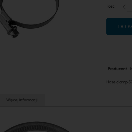
Ilość
DO K
Więcej
Producent
I
informacji
Hose clamp 52
Więcej informacji