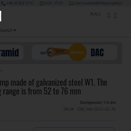
+48 32 302 29 10
9.00 -17.00
zamowienia@interprojekt.pl
earch
Waluta
Konto Klienta
Mój kos
PLN
Switch
mm
mp made of galvanized steel W1. The
 range is from 52 to 76 mm
Dostępność: 1-2 dni
SKU
OBEJMA-DCG-52-76