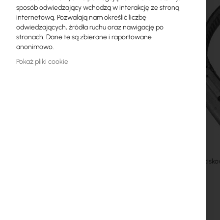
sposób odwiedzający wchodzą w interakcję ze stroną
Licencje MikroTik
internetową. Pozwalają nam określić liczbę
odwiedzających, źródła ruchu oraz nawigację po
Monitoring, Smart Home IoT
stronach. Dane te są zbierane i raportowane
anonimowo.
Zewnętrzne urządzenia WiFi
Pokaż pliki cookie
Radiolinie
RouterBOARD
Gniazda i wtyki
Ograniczniki przepięć
Gwarancja Ubiquiti UI Care
Opaska zacisko
Systemy WiFi Mesh
Wzmacniacze WiFi (Repeatery)
Routery WiFi