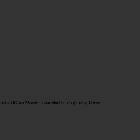
nosi od
52 do 76 mm
, a
szerokość
samej taśmy
12mm
.