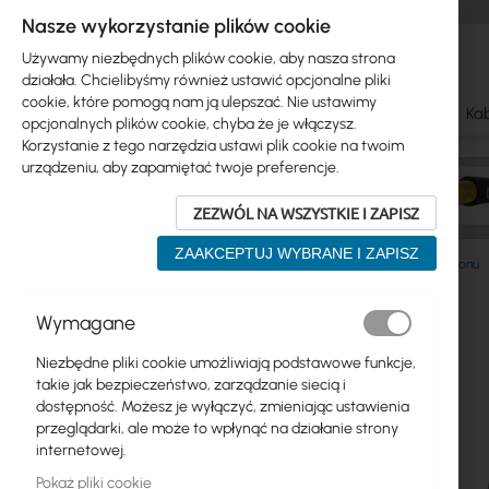
Nasze wykorzystanie plików cookie
Używamy niezbędnych plików cookie, aby nasza strona
działała. Chcielibyśmy również ustawić opcjonalne pliki
cookie, które pomogą nam ją ulepszać. Nie ustawimy
Ubiquiti
Mikrotik
WiFi & SOHO
Anteny
Kab
opcjonalnych plików cookie, chyba że je włączysz.
Korzystanie z tego narzędzia ustawi plik cookie na twoim
urządzeniu, aby zapamiętać twoje preferencje.
ZEZWÓL NA WSZYSTKIE I ZAPISZ
ZAAKCEPTUJ WYBRANE I ZAPISZ
Anteny
Uchwyty do anten
Uchwyty do masztu/balkonu
Przejdź
Wymagane
Skip
na
Ubiquiti
to
koniec
Niezbędne pliki cookie umożliwiają podstawowe funkcje,
product
galerii
Mikrotik
takie jak bezpieczeństwo, zarządzanie siecią i
list
dostępność. Możesz je wyłączyć, zmieniając ustawienia
WiFi & SOHO
przeglądarki, ale może to wpłynąć na działanie strony
internetowej.
Anteny
Pokaż pliki cookie