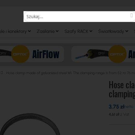
S
Search
le i konektory
Zasilanie
Szafy RACK
Światłowody
Hose clamp made of galvanized steel W1. The clamping range is from 52 to 76 
Hose cla
clamping
3,75 zł
4,61 zł