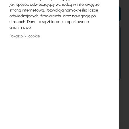
jaki sposób odwiedzający wchodzą w interakcję ze
stroną internetową. Pozwalają nam określić liczbę
DO KOSZYKA
odwiedzających, źródła ruchu oraz nawigację po
stronach. Dane te są zbierane i raportowane
anonimowo.
Zamówienia złożone po 15:00 wyślemy w
Pokaż pliki cookie
najbliższy dzień roboczy.
Dostawa od 14,99 zł
Metody płatności
U UTP Cable, 24 AWG, 100% Cu, BOX 305m / 1000ft length
Szczegóły