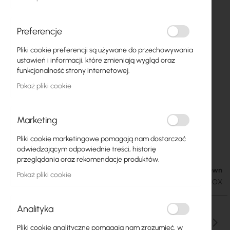
Preferencje
Pliki cookie preferencji są używane do przechowywania
ustawień i informacji, które zmieniają wygląd oraz
funkcjonalność strony internetowej.
Pokaż pliki cookie
Marketing
Przewód NETSET BOX U/UTP kategorii 6
Przejdź
Pliki cookie marketingowe pomagają nam dostarczać
na
skrętka wewnętrzna [305m]
odwiedzającym odpowiednie treści, historię
początek
przeglądania oraz rekomendacje produktów.
galerii
Availability Unknown
419,44 zł
Pokaż pliki cookie
515,91 zł
SKU
NETSET-U-UTP-6E-BOX
Analityka
Ilość
Pliki cookie analityczne pomagają nam zrozumieć, w