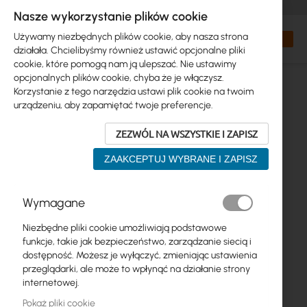
+48 32 302 29 10
zamowienia@interprojekt.pl
Nasze wykorzystanie plików cookie
Waluta
Search
Mój kos
Używamy niezbędnych plików cookie, aby nasza strona
działała. Chcielibyśmy również ustawić opcjonalne pliki
cookie, które pomogą nam ją ulepszać. Nie ustawimy
opcjonalnych plików cookie, chyba że je włączysz.
Korzystanie z tego narzędzia ustawi plik cookie na twoim
urządzeniu, aby zapamiętać twoje preferencje.
ZEZWÓL NA WSZYSTKIE I ZAPISZ
ZAAKCEPTUJ WYBRANE I ZAPISZ
Przejdź
Wymagane
na
koniec
Niezbędne pliki cookie umożliwiają podstawowe
galerii
funkcje, takie jak bezpieczeństwo, zarządzanie siecią i
dostępność. Możesz je wyłączyć, zmieniając ustawienia
przeglądarki, ale może to wpłynąć na działanie strony
internetowej.
Pokaż pliki cookie