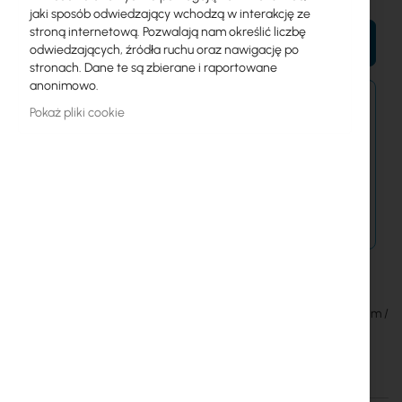
jaki sposób odwiedzający wchodzą w interakcję ze
stroną internetową. Pozwalają nam określić liczbę
DO KOSZYKA
odwiedzających, źródła ruchu oraz nawigację po
stronach. Dane te są zbierane i raportowane
anonimowo.
Zamówienia złożone dzisiaj zostaną wysłane w
Pokaż pliki cookie
najbliższy dzień roboczy.
Dostawa od 14,99 zł
Metody płatności
FTP Cable, 24 AWG, 100% Cu, Aluminium shielding layer, BOX 305m /
1000ft length
Szczegóły