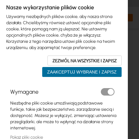
+48 32 302 29 10
zamowienia@interprojekt.pl
Nasze wykorzystanie plików cookie
Waluta
Search
Mój kos
Używamy niezbędnych plików cookie, aby nasza strona
działała. Chcielibyśmy również ustawić opcjonalne pliki
cookie, które pomogą nam ją ulepszać. Nie ustawimy
opcjonalnych plików cookie, chyba że je włączysz.
Korzystanie z tego narzędzia ustawi plik cookie na twoim
urządzeniu, aby zapamiętać twoje preferencje.
ZEZWÓL NA WSZYSTKIE I ZAPISZ
ZAAKCEPTUJ WYBRANE I ZAPISZ
Przejdź
Wymagane
na
koniec
Niezbędne pliki cookie umożliwiają podstawowe
galerii
funkcje, takie jak bezpieczeństwo, zarządzanie siecią i
dostępność. Możesz je wyłączyć, zmieniając ustawienia
przeglądarki, ale może to wpłynąć na działanie strony
internetowej.
Pokaż pliki cookie