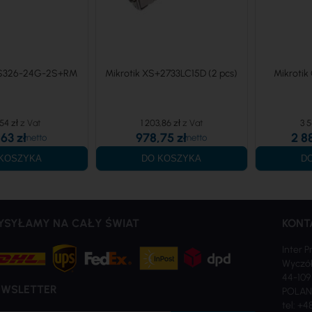
RS326-24G-2S+RM
Mikrotik XS+2733LC15D (2 pcs)
Mikrotik
54 zł
1 203,86 zł
3 5
63 zł
978,75 zł
2 8
KOSZYKA
DO KOSZYKA
D
YSYŁAMY NA CAŁY ŚWIAT
KONT
Inter P
Wyczół
44-109
EWSLETTER
POLA
tel: +4