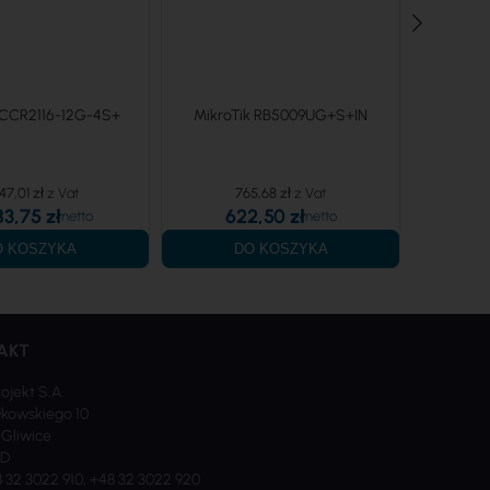
 CCR2116-12G-4S+
MikroTik RB5009UG+S+IN
Mikr
47,01 zł
765,68 zł
83,75 zł
622,50 zł
1
O KOSZYKA
DO KOSZYKA
AKT
rojekt S.A.
kowskiego 10
 Gliwice
ND
8 32 3022 910, +48 32 3022 920