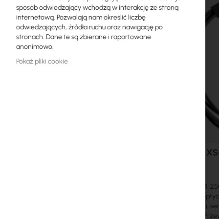
sposób odwiedzający wchodzą w interakcję ze stroną
Licencje MikroTik
internetową. Pozwalają nam określić liczbę
odwiedzających, źródła ruchu oraz nawigację po
Monitoring, Smart Home IoT
stronach. Dane te są zbierane i raportowane
anonimowo.
Zewnętrzne urządzenia WiFi
Pokaż pliki cookie
Radiolinie
RouterBOARD
Gniazda i wtyki
Ograniczniki przepięć
Gwarancja Ubiquiti UI Care
MikroTik X
Systemy WiFi Mesh
XS+DA0001
25G
Wzmacniacze WiFi (Repeatery)
modułów optycz
przełączniki, s
Routery WiFi
SFF-8472. Prze