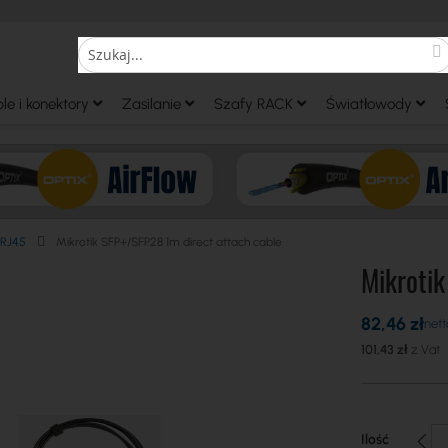
S
Search
le i konektory
Zasilanie
Szafy RACK
Światłowody
 RJ45
Mikrotik SFP+/SFP28 1m direct attach cable
Mikrotik
82,46 zł
101,43 zł
Ilość