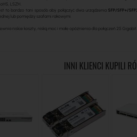
RoHS, LSZH.
est to bardzo tani sposób aby połączyć dwa urządzenia
SFP/SFP+/SFP
ednej lub pomiędzy szafami rakowymi.
nia niskie koszty, niską moc i małe opóźnienia dla połączeń 25 Gigabit
INNI KLIENCI KUPILI R