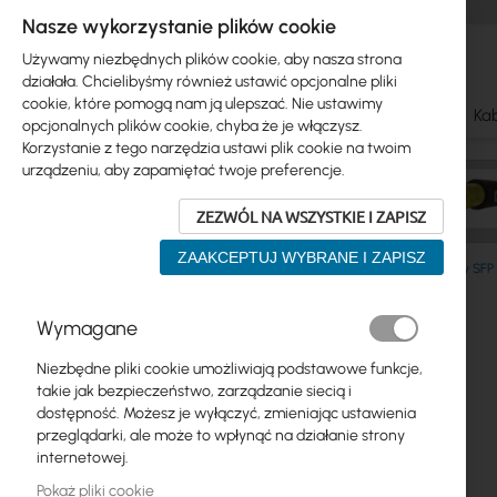
Nasze wykorzystanie plików cookie
Używamy niezbędnych plików cookie, aby nasza strona
działała. Chcielibyśmy również ustawić opcjonalne pliki
cookie, które pomogą nam ją ulepszać. Nie ustawimy
Ubiquiti
Mikrotik
WiFi & SOHO
Anteny
Kab
opcjonalnych plików cookie, chyba że je włączysz.
Korzystanie z tego narzędzia ustawi plik cookie na twoim
urządzeniu, aby zapamiętać twoje preferencje.
ZEZWÓL NA WSZYSTKIE I ZAPISZ
ZAAKCEPTUJ WYBRANE I ZAPISZ
Mikrotik
Moduły SFP, kable DAC
Kable DAC, moduły SFP
Przejdź
Wymagane
Skip
na
Ubiquiti
to
koniec
Niezbędne pliki cookie umożliwiają podstawowe funkcje,
product
galerii
Mikrotik
takie jak bezpieczeństwo, zarządzanie siecią i
list
dostępność. Możesz je wyłączyć, zmieniając ustawienia
WiFi & SOHO
przeglądarki, ale może to wpłynąć na działanie strony
internetowej.
Anteny
Pokaż pliki cookie