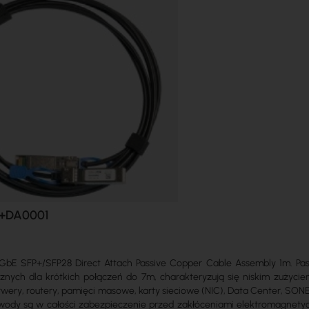
S+DA0001
bE SFP+/SFP28 Direct Attach Passive Copper Cable Assembly 1m. Pa
nych dla krótkich połączeń do 7m, charakteryzują się niskim zużyci
erwery, routery, pamięci masowe, karty sieciowe (NIC), Data Center, SO
wody są w całości zabezpieczenie przed zakłóceniami elektromagnetyc