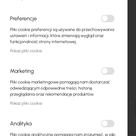
Światłowody
Switch
Preferencje
Pliki cookie preferencji są używane do przechowywania
Punkty dostępowe
ustawień i informacji, które zmieniają wygląd oraz
funkcjonalność strony internetowej.
Kable koncentryczne
Pokaż pliki cookie
Zasilanie
Szafy RACK
Marketing
Przejdź
GPON
Pliki cookie marketingowe pomagają nam dostarczać
na
odwiedzającym odpowiednie treści, historię
początek
Kable LAN
przeglądania oraz rekomendacje produktów.
galerii
Pokaż pliki cookie
Routery LAN
Szczegóły
Routery LTE/5G
Analityka
Media Konwertery
Pliki cookie analityczne pomagają nam zrozumieć, w jaki