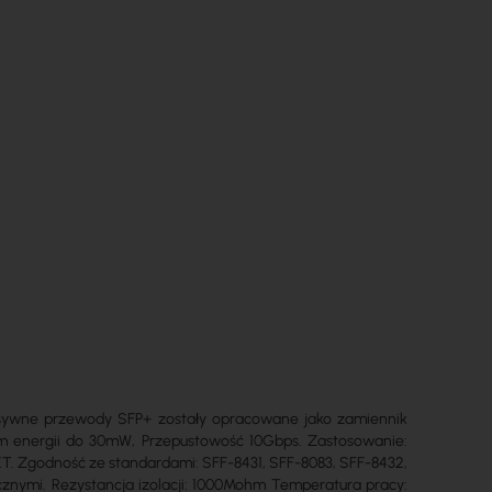
sywne przewody SFP+ zostały opracowane jako zamiennik
em energii do 30mW, Przepustowość 10Gbps. Zastosowanie:
NET. Zgodność ze standardami: SFF-8431, SFF-8083, SFF-8432,
znymi. Rezystancja izolacji: 1000Mohm Temperatura pracy: