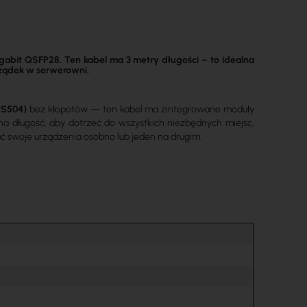
bit QSFP28. Ten kabel ma 3 metry długości – to idealna
rządek w serwerowni.
RS504)
bez kłopotów — ten kabel ma zintegrowane moduły
lna długość, aby dotrzeć do wszystkich niezbędnych miejsc,
ć swoje urządzenia osobno lub jeden na drugim.