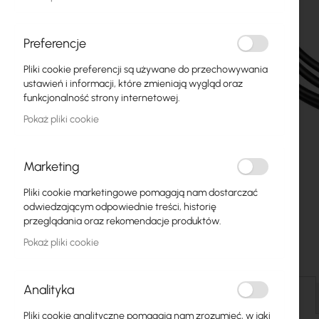
Światłowody
Switch
Preferencje
Pliki cookie preferencji są używane do przechowywania
Punkty dostępowe
ustawień i informacji, które zmieniają wygląd oraz
funkcjonalność strony internetowej.
Kable koncentryczne
Pokaż pliki cookie
Zasilanie
Szafy RACK
Marketing
Przejdź
GPON
Pliki cookie marketingowe pomagają nam dostarczać
na
odwiedzającym odpowiednie treści, historię
początek
Kable LAN
przeglądania oraz rekomendacje produktów.
galerii
Pokaż pliki cookie
Routery LAN
Routery LTE/5G
Analityka
Szczegóły
Media Konwertery
Pliki cookie analityczne pomagają nam zrozumieć, w jaki