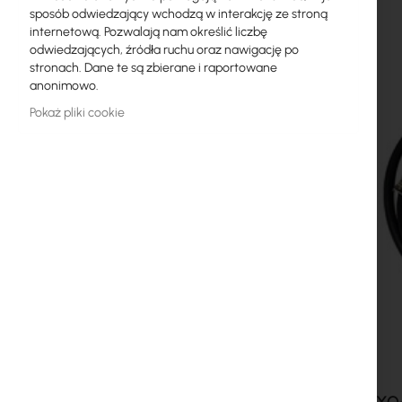
sposób odwiedzający wchodzą w interakcję ze stroną
Licencje MikroTik
internetową. Pozwalają nam określić liczbę
odwiedzających, źródła ruchu oraz nawigację po
Monitoring, Smart Home IoT
stronach. Dane te są zbierane i raportowane
anonimowo.
Zewnętrzne urządzenia WiFi
Pokaż pliki cookie
Radiolinie
RouterBOARD
Gniazda i wtyki
Ograniczniki przepięć
Gwarancja Ubiquiti UI Care
Systemy WiFi Mesh
Wzmacniacze WiFi (Repeatery)
Routery WiFi