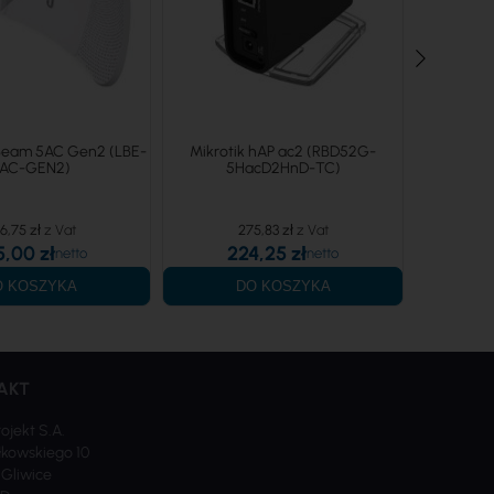
teBeam 5AC Gen2 (LBE-
Mikrotik hAP ac2 (RBD52G-
Ubiquiti a
AC-GEN2)
5HacD2HnD-TC)
(
6,75 zł
275,83 zł
5,00 zł
224,25 zł
3
O KOSZYKA
DO KOSZYKA
AKT
rojekt S.A.
kowskiego 10
 Gliwice