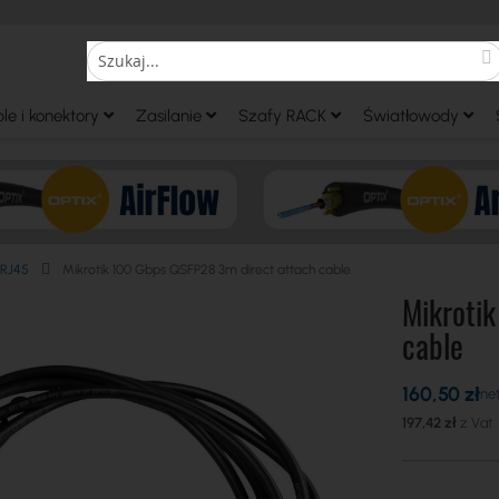
S
Search
le i konektory
Zasilanie
Szafy RACK
Światłowody
 RJ45
Mikrotik 100 Gbps QSFP28 3m direct attach cable
Mikrotik
cable
160,50 zł
197,42 zł