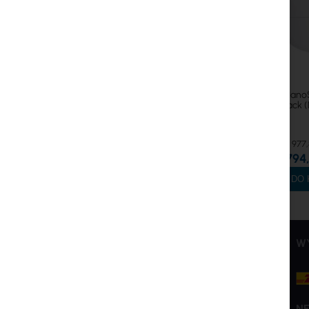
Ubiquiti Nano
pack 
977,
794,
DO 
INTER PROJEKT
USŁUGI
W
O nas
Konto Klienta
Kontakt
Utwórz konto
Rachunki bankowe
Zasady kupna i zwrotów
N