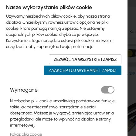
Nasze wykorzystanie plików cookie
Używamy niezbędnych plików cookie, aby nasza strona
działała. Chcielibyśmy również ustawić opcjonalne pliki
cookie, które pomogą nam ją ulepszać. Nie ustawimy
Ubiquiti
Mikrotik
WiFi & SOHO
Anteny
Kab
opcjonalnych plików cookie, chyba że je włączysz.
Korzystanie z tego narzędzia ustawi plik cookie na twoim
urządzeniu, aby zapamiętać twoje preferencje.
ZEZWÓL NA WSZYSTKIE I ZAPISZ
ZAAKCEPTUJ WYBRANE I ZAPISZ
Mikrotik
Moduły SFP, kable DAC
Kable DAC, moduły SFP
Przejdź
Wymagane
Skip
na
Ubiquiti
to
koniec
Niezbędne pliki cookie umożliwiają podstawowe funkcje,
product
galerii
Mikrotik
takie jak bezpieczeństwo, zarządzanie siecią i
list
dostępność. Możesz je wyłączyć, zmieniając ustawienia
WiFi & SOHO
przeglądarki, ale może to wpłynąć na działanie strony
internetowej.
Anteny
Pokaż pliki cookie