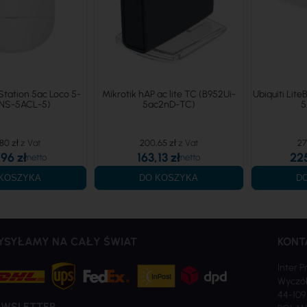
Station 5ac Loco 5-
Mikrotik hAP ac lite TC (B952Ui-
Ubiquiti Li
(NS-5ACL-5)
5ac2nD-TC)
5
80 zł
200,65 zł
27
96 zł
163,13 zł
22
KOSZYKA
DO KOSZYKA
D
YSYŁAMY NA CAŁY ŚWIAT
KONT
Inter P
Wyczół
44-109
EWSLETTER