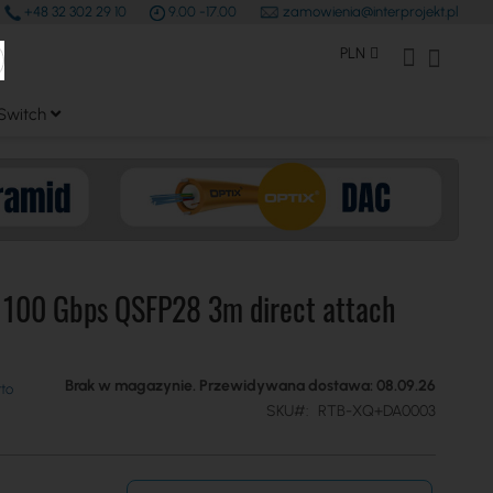
+48 32 302 29 10
9.00 -17.00
zamowienia@interprojekt.pl
earch
Waluta
Konto Klienta
Mój kos
PLN
Switch
 100 Gbps QSFP28 3m direct attach
Brak w magazynie. Przewidywana dostawa: 08.09.26
SKU
RTB-XQ+DA0003