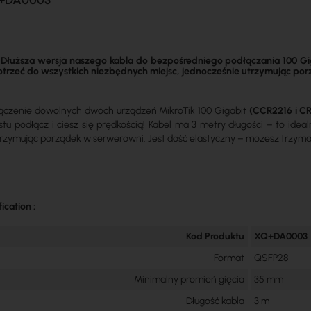
Q+DA0003
uższa wersja naszego kabla do bezpośredniego podłączania 100 Giga
otrzeć do wszystkich niezbędnych miejsc, jednocześnie utrzymując po
ączenie dowolnych dwóch urządzeń MikroTik 100 Gigabit
(CCR2216 i C
tu podłącz i ciesz się prędkością! Kabel ma 3 metry długości – to idea
trzymując porządek w serwerowni. Jest dość elastyczny – możesz trzyma
ication :
Kod Produktu
XQ+DA0003
Format
QSFP28
Minimalny promień gięcia
35 mm
Długość kabla
3 m