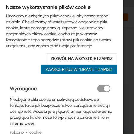
+48 32 302 29 10
zamowienia@interprojekt.pl
Nasze wykorzystanie plików cookie
Waluta
Search
Mój kos
Używamy niezbędnych plików cookie, aby nasza strona
działała. Chcielibyśmy również ustawić opcjonalne pliki
cookie, które pomogą nam ją ulepszać. Nie ustawimy
opcjonalnych plików cookie, chyba że je włączysz.
Korzystanie z tego narzędzia ustawi plik cookie na twoim
urządzeniu, aby zapamiętać twoje preferencje.
ZEZWÓL NA WSZYSTKIE I ZAPISZ
ZAAKCEPTUJ WYBRANE I ZAPISZ
Przejdź
Wymagane
na
koniec
Niezbędne pliki cookie umożliwiają podstawowe
galerii
funkcje, takie jak bezpieczeństwo, zarządzanie siecią i
dostępność. Możesz je wyłączyć, zmieniając ustawienia
przeglądarki, ale może to wpłynąć na działanie strony
internetowej.
Pokaż pliki cookie