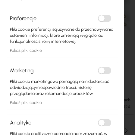
Preferencje
Pliki cookie preferencji są używane do przechowywania
ustawień i informacji, które zmieniają wygląd oraz
funkcjonalność strony internetowej.
Pokaż pliki cookie
Marketing
Mikrotik 24v 1.2A power supply right angle
Przejdź
Pliki cookie marketingowe pomagają nam dostarczać
na
(SAW30-240-1200GR2A)
odwiedzającym odpowiednie treści, historię
początek
przeglądania oraz rekomendacje produktów.
galerii
Dostępny w 7 dni roboczych
31,88 zł
Pokaż pliki cookie
39,21 zł
SKU
RTB-SAW30-240-1200GR2A
Analityka
Ilość
Pliki cookie analityczne pomagają nam zrozumieć, w