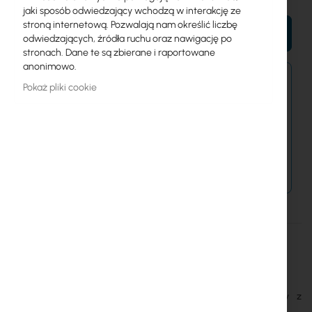
jaki sposób odwiedzający wchodzą w interakcję ze
stroną internetową. Pozwalają nam określić liczbę
DO KOSZYKA
odwiedzających, źródła ruchu oraz nawigację po
stronach. Dane te są zbierane i raportowane
anonimowo.
Zamówienia kurierem złożone do 15:00 wysyłamy
Pokaż pliki cookie
jeszcze dziś.
Dostawa od 14,99 zł
Metody płatności
Więcej
SAW30-240-1200GR2A
informacji
6976185580030
Mikrotik
SAW30-240-1200GR2A mikrotik 24v 1.2A zasilacz sieciowy z
wtyczką kątową