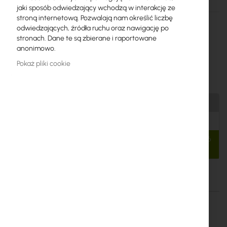
jaki sposób odwiedzający wchodzą w interakcję ze
Więcej
RBwAPGR-5HacD2HnD&R11e-LTE6
stroną internetową. Pozwalają nam określić liczbę
informacji
odwiedzających, źródła ruchu oraz nawigację po
4752224004925
stronach. Dane te są zbierane i raportowane
Mikrotik
anonimowo.
20
Pokaż pliki cookie
wAP ac LTE6 kit (RBwAPGR-5HacD2HnD&R11e-LTE6)
Produkt wycofany z oferty
Sugerowany zamiennik
MikroTik wAP ax LTE7 kit - Zewnętrzny router LTE/WiFi6
(wAPGR-5HaxD2HaxD&R11e-LTE7)
Szczegóły
Więcej informacji