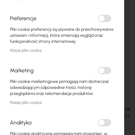
Preferencje
Pliki cookie preferencji są używane do przechowywania
ustawień i informacji, które zmieniają wygląd oraz
funkcjonalność strony internetowej.
Pokaż pliki cookie
Marketing
Pliki cookie marketingowe pomagają nam dostarczać
Mikrotik wAP ac LTE6 kit (RBwAPGR-
Przejdź
odwiedzającym odpowiednie treści, historię
na
5HacD2HnD&R11e-LTE6)
przeglądania oraz rekomendacje produktów.
początek
Pokaż pliki cookie
galerii
Brak w magazynie
581,25 zł
714,94 zł
SKU
RTB-RBWAPGR-5HACD2HND_LTE6
Analityka
Brak w magazynie
Pliki cookie analityczne pomagają nam zrozumieć, w