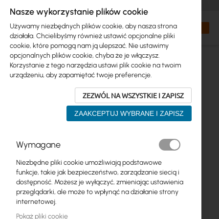
+48 32 302 29 10
zamowienia@interprojekt.pl
Nasze wykorzystanie plików cookie
Waluta
Search
Mój kos
Używamy niezbędnych plików cookie, aby nasza strona
działała. Chcielibyśmy również ustawić opcjonalne pliki
cookie, które pomogą nam ją ulepszać. Nie ustawimy
opcjonalnych plików cookie, chyba że je włączysz.
Korzystanie z tego narzędzia ustawi plik cookie na twoim
urządzeniu, aby zapamiętać twoje preferencje.
ZEZWÓL NA WSZYSTKIE I ZAPISZ
ZAAKCEPTUJ WYBRANE I ZAPISZ
Przejdź
Wymagane
na
koniec
Niezbędne pliki cookie umożliwiają podstawowe
galerii
funkcje, takie jak bezpieczeństwo, zarządzanie siecią i
dostępność. Możesz je wyłączyć, zmieniając ustawienia
przeglądarki, ale może to wpłynąć na działanie strony
internetowej.
Pokaż pliki cookie