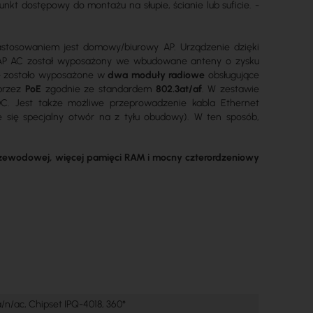
 dostępowy do montażu na słupie, ścianie lub suficie. -
stosowaniem jest domowy/biurowy AP. Urządzenie dzięki
AP AC został wyposażony we wbudowane anteny o zysku
e zostało wyposażone w
dwa moduły radiowe
obsługujące
oprzez
PoE
zgodnie ze standardem
802.3at/af
. W zestawie
 DC. Jest także możliwe przeprowadzenie kabla Ethernet
 się specjalny otwór na z tyłu obudowy). W ten sposób,
rzewodowej, więcej pamięci RAM i mocny czterordzeniowy
a/n/ac, Chipset IPQ-4018, 360°