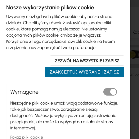
Nasze wykorzystanie plików cookie
Używamy niezbędnych plików cookie, aby nasza strona
działała. Chcielibyśmy również ustawić opcjonalne pliki
cookie, które pomogą nam ją ulepszać. Nie ustawimy
Ubiquiti
Mikrotik
WiFi & SOHO
Anteny
Kab
opcjonalnych plików cookie, chyba że je włączysz.
Korzystanie z tego narzędzia ustawi plik cookie na twoim
urządzeniu, aby zapamiętać twoje preferencje.
ZEZWÓL NA WSZYSTKIE I ZAPISZ
ZAAKCEPTUJ WYBRANE I ZAPISZ
Mikrotik
Dom i biuro
Seria cAP, wAP
Mikrotik wAP 
Przejdź
Wymagane
Skip
na
Ubiquiti
to
koniec
Niezbędne pliki cookie umożliwiają podstawowe funkcje,
product
galerii
Mikrotik
takie jak bezpieczeństwo, zarządzanie siecią i
list
dostępność. Możesz je wyłączyć, zmieniając ustawienia
WiFi & SOHO
przeglądarki, ale może to wpłynąć na działanie strony
internetowej.
Anteny
Pokaż pliki cookie