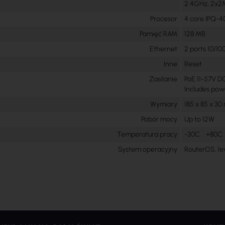
2.4GHz, 2x2M
Procesor
4 core IPQ-4
Pamięć RAM
128 MB
Ethernet
2 ports 10/10
Inne
Reset
Zasilanie
PoE 11-57V DC
Includes pow
Wymiary
185 x 85 x 3
Pobór mocy
Up to 12W
Temperatura pracy
-30C .. +80C
System operacyjny
RouterOS, le