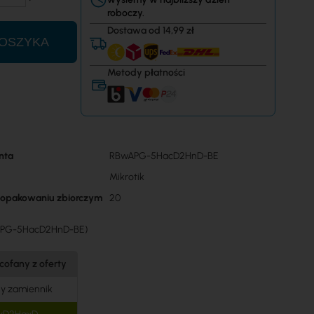
roboczy.
Dostawa od 14,99 zł
OSZYKA
Metody płatności
nta
RBwAPG-5HacD2HnD-BE
Mikrotik
w opakowaniu zbiorczym
20
APG-5HacD2HnD-BE)
cofany z oferty
y zamiennik