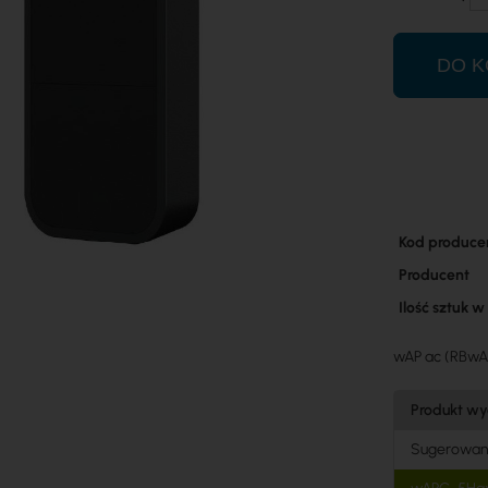
DO K
Więcej
Kod produce
informacji
Producent
Ilość sztuk 
wAP ac (RBw
Produkt wy
Sugerowan