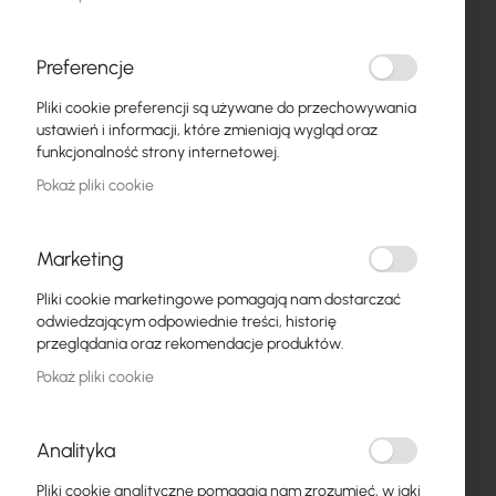
Światłowody
Switch
Preferencje
Pliki cookie preferencji są używane do przechowywania
Punkty dostępowe
ustawień i informacji, które zmieniają wygląd oraz
funkcjonalność strony internetowej.
Kable koncentryczne
Pokaż pliki cookie
Zasilanie
Szafy RACK
Marketing
Przejdź
GPON
Pliki cookie marketingowe pomagają nam dostarczać
na
odwiedzającym odpowiednie treści, historię
początek
Kable LAN
przeglądania oraz rekomendacje produktów.
galerii
Pokaż pliki cookie
Routery LAN
Routery LTE/5G
Analityka
Media Konwertery
Pliki cookie analityczne pomagają nam zrozumieć, w jaki