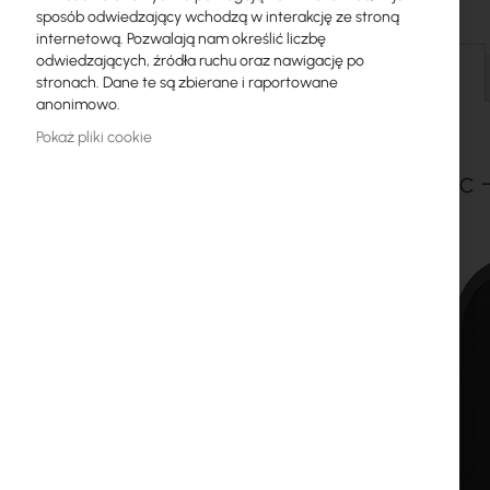
sposób odwiedzający wchodzą w interakcję ze stroną
Licencje MikroTik
internetową. Pozwalają nam określić liczbę
odwiedzających, źródła ruchu oraz nawigację po
Monitoring, Smart Home IoT
Szczegóły
stronach. Dane te są zbierane i raportowane
anonimowo.
Zewnętrzne urządzenia WiFi
Pokaż pliki cookie
Radiolinie
wAP ac 
RouterBOARD
Gniazda i wtyki
Ograniczniki przepięć
Gwarancja Ubiquiti UI Care
Systemy WiFi Mesh
Wzmacniacze WiFi (Repeatery)
Routery WiFi