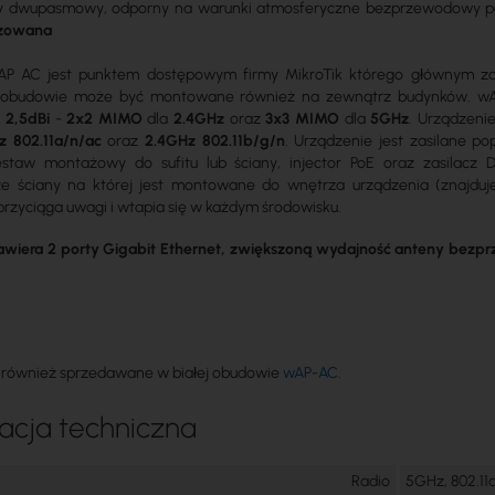
 dwupasmowy, odporny na warunki atmosferyczne bezprzewodowy punkt
izowana
AP AC jest punktem dostępowym firmy MikroTik którego głównym za
 obudowie może być montowane również na zewnątrz budynków. w
m
2,5dBi
-
2x2 MIMO
dla
2.4GHz
oraz
3x3 MIMO
dla
5GHz
. Urządzeni
 802.11a/n/ac
oraz
2.4GHz 802.11b/g/n
. Urządzenie jest zasilane p
estaw montażowy do sufitu lub ściany, injector PoE oraz zasilacz
e ściany na której jest montowane do wnętrza urządzenia (znajduje
przyciąga uwagi i wtapia się w każdym środowisku.
wiera 2 porty Gigabit Ethernet, zwiększoną wydajność anteny bezp
t również sprzedawane w białej obudowie
wAP-AC
.
acja techniczna
Radio
5GHz, 802.11