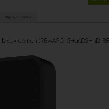
wAPG-5Ha
Więcej informacji
- black edition (RBwAPG-5HacD2HnD-BE