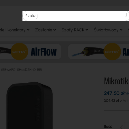
S
Search
le i konektory
Zasilanie
Szafy RACK
Światłowody
ac (RBwAPG-5HacD2HnD-BE)
Mikroti
247,50 zł
304,43 zł
Ilość