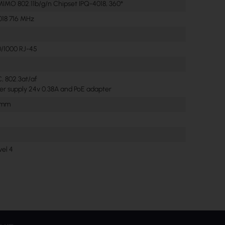
IMO 802.11b/g/n Chipset IPQ-4018, 360°
018 716 MHz
0/1000 RJ-45
, 802.3at/af
er supply 24v 0.38A and PoE adapter
0 mm
vel 4