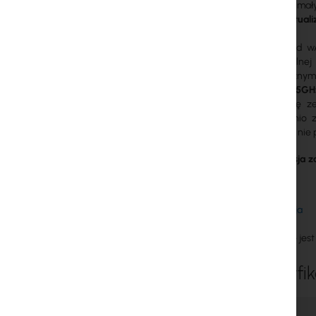
wAP ac
to mały
wersja zaktual
RouterBoard w
wodoszczelnej
energetyczny
standardy
5GHz
znajduje się z
bezpośrednio z
urządzenie nie 
Nowa wersja za
procesor
Specyfikacja
Urządzenie jes
Specyfik