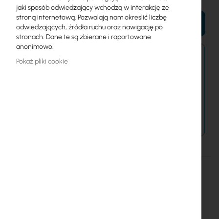
jaki sposób odwiedzający wchodzą w interakcję ze
stroną internetową. Pozwalają nam określić liczbę
DO KOSZYKA
odwiedzających, źródła ruchu oraz nawigację po
stronach. Dane te są zbierane i raportowane
anonimowo.
Zamówienia złożone po 15:00 wyślemy w
Pokaż pliki cookie
najbliższy dzień roboczy.
Dostawa od 14,99 zł
Metody płatności
Więcej
RBGrooveGA-52HPacn
informacji
4752224003591
Mikrotik
40