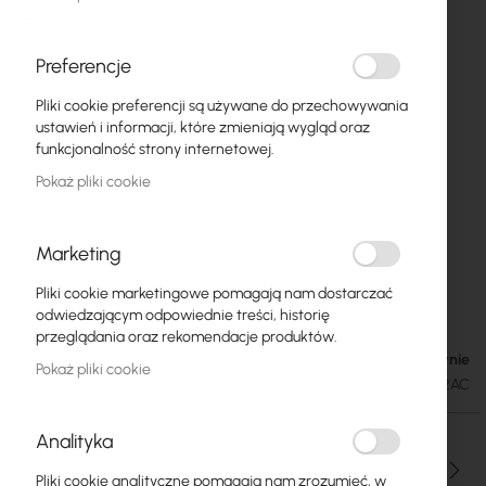
Preferencje
Pliki cookie preferencji są używane do przechowywania
ustawień i informacji, które zmieniają wygląd oraz
funkcjonalność strony internetowej.
Pokaż pliki cookie
Marketing
Mikrotik GrooveA 52 ac (RBGrooveGA-
Przejdź
Pliki cookie marketingowe pomagają nam dostarczać
na
52HPacn)
odwiedzającym odpowiednie treści, historię
początek
przeglądania oraz rekomendacje produktów.
galerii
W magazynie
283,13 zł
Pokaż pliki cookie
348,25 zł
SKU
RTB-GROOVEGA-52AC
Analityka
Ilość
Pliki cookie analityczne pomagają nam zrozumieć, w