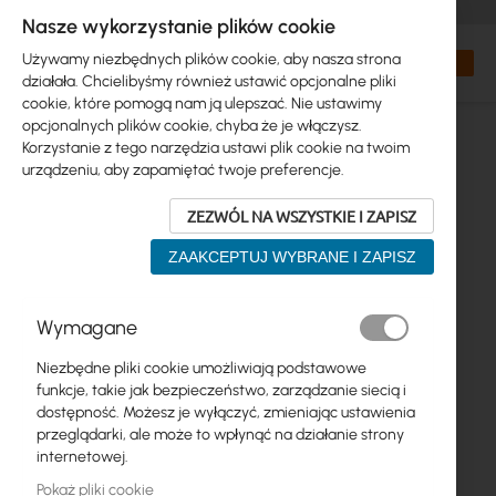
+48 32 302 29 10
zamowienia@interprojekt.pl
Nasze wykorzystanie plików cookie
Waluta
Search
Mój kos
Używamy niezbędnych plików cookie, aby nasza strona
działała. Chcielibyśmy również ustawić opcjonalne pliki
cookie, które pomogą nam ją ulepszać. Nie ustawimy
opcjonalnych plików cookie, chyba że je włączysz.
Korzystanie z tego narzędzia ustawi plik cookie na twoim
urządzeniu, aby zapamiętać twoje preferencje.
ZEZWÓL NA WSZYSTKIE I ZAPISZ
ZAAKCEPTUJ WYBRANE I ZAPISZ
Przejdź
Wymagane
na
koniec
Niezbędne pliki cookie umożliwiają podstawowe
galerii
funkcje, takie jak bezpieczeństwo, zarządzanie siecią i
dostępność. Możesz je wyłączyć, zmieniając ustawienia
przeglądarki, ale może to wpłynąć na działanie strony
internetowej.
Pokaż pliki cookie