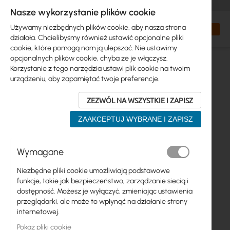
+48 32 302 29 10
zamowienia@interprojekt.pl
Nasze wykorzystanie plików cookie
Waluta
Search
Mój kos
Używamy niezbędnych plików cookie, aby nasza strona
działała. Chcielibyśmy również ustawić opcjonalne pliki
cookie, które pomogą nam ją ulepszać. Nie ustawimy
opcjonalnych plików cookie, chyba że je włączysz.
Korzystanie z tego narzędzia ustawi plik cookie na twoim
urządzeniu, aby zapamiętać twoje preferencje.
ZEZWÓL NA WSZYSTKIE I ZAPISZ
ZAAKCEPTUJ WYBRANE I ZAPISZ
Przejdź
Wymagane
na
koniec
Niezbędne pliki cookie umożliwiają podstawowe
galerii
funkcje, takie jak bezpieczeństwo, zarządzanie siecią i
dostępność. Możesz je wyłączyć, zmieniając ustawienia
przeglądarki, ale może to wpłynąć na działanie strony
internetowej.
Pokaż pliki cookie