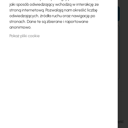
jaki sposób odwiedzający wchodzą w interakcję ze
stroną internetową. Pozwalają nam określić liczbę
DO KOSZYKA
odwiedzających, źródła ruchu oraz nawigację po
stronach. Dane te są zbierane i raportowane
anonimowo.
Zamówienia złożone dzisiaj zostaną wysłane w
Pokaż pliki cookie
najbliższy dzień roboczy.
Dostawa od 14,99 zł
Metody płatności
Więcej
MT48-480095-11DG
informacji
4752224008985
Mikrotik
MikroTik zasilacz z wtyczką MT48-480095-11DG, (48 V 0.95 A) część
konceptu GPEN