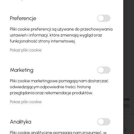
Preferencje
Pliki cookie preferencji są używane do przechowywania
ustawień i informacji, które zmieniają wygląd oraz
funkcjonalność strony internetowej.
Pokaż pliki cookie
Marketing
Mikrotik 48V, 0,95A Power Supply (MT48-
Przejdź
Pliki cookie marketingowe pomagają nam dostarczać
na
480095-11DG)
odwiedzającym odpowiednie treści, historię
początek
przeglądania oraz rekomendacje produktów.
galerii
W magazynie
33,00 zł
Pokaż pliki cookie
40,59 zł
SKU
RTB-ZAS-MT48-480095-11DG
Analityka
Ilość
Pliki cookie analityczne pomagają nam zrozumieć, w