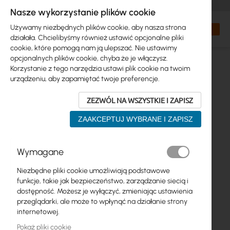
+48 32 302 29 10
zamowienia@interprojekt.pl
Nasze wykorzystanie plików cookie
Waluta
Search
Mój kos
Używamy niezbędnych plików cookie, aby nasza strona
działała. Chcielibyśmy również ustawić opcjonalne pliki
cookie, które pomogą nam ją ulepszać. Nie ustawimy
opcjonalnych plików cookie, chyba że je włączysz.
Korzystanie z tego narzędzia ustawi plik cookie na twoim
urządzeniu, aby zapamiętać twoje preferencje.
ZEZWÓL NA WSZYSTKIE I ZAPISZ
ZAAKCEPTUJ WYBRANE I ZAPISZ
Przejdź
Wymagane
na
koniec
Niezbędne pliki cookie umożliwiają podstawowe
galerii
funkcje, takie jak bezpieczeństwo, zarządzanie siecią i
dostępność. Możesz je wyłączyć, zmieniając ustawienia
przeglądarki, ale może to wpłynąć na działanie strony
internetowej.
Pokaż pliki cookie