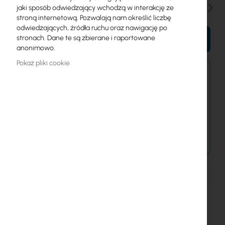
Ilość
jaki sposób odwiedzający wchodzą w interakcję ze
stroną internetową. Pozwalają nam określić liczbę
odwiedzających, źródła ruchu oraz nawigację po
stronach. Dane te są zbierane i raportowane
DO KOSZYKA
anonimowo.
Pokaż pliki cookie
Zamówienia złożone po 15:00 wyślemy w
najbliższy dzień roboczy.
Dostawa od 14,99 zł
Metody płatności
Więcej
GPEN21
informacji
4752224006417
Mikrotik