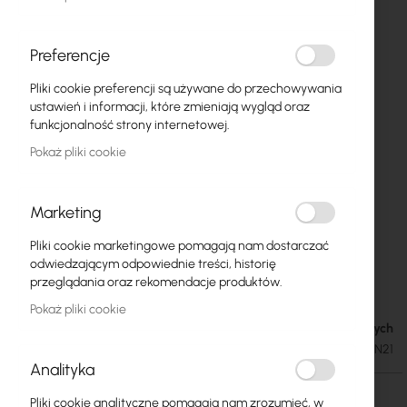
Preferencje
Pliki cookie preferencji są używane do przechowywania
ustawień i informacji, które zmieniają wygląd oraz
funkcjonalność strony internetowej.
Pokaż pliki cookie
Marketing
Pliki cookie marketingowe pomagają nam dostarczać
Mikrotik Wall Gigabit Smart PoE Injector
Przejdź
odwiedzającym odpowiednie treści, historię
na
(GPEN21)
przeglądania oraz rekomendacje produktów.
początek
Pokaż pliki cookie
galerii
Dostępny w 7 dni roboczych
118,13 zł
145,30 zł
SKU
RTB-GPEN21
Analityka
Pliki cookie analityczne pomagają nam zrozumieć, w