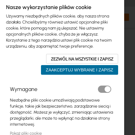
+48 32 302 29 10
zamowienia@interprojekt.pl
Nasze wykorzystanie plików cookie
Waluta
Search
Mój kos
Używamy niezbędnych plików cookie, aby nasza strona
działała. Chcielibyśmy również ustawić opcjonalne pliki
cookie, które pomogą nam ją ulepszać. Nie ustawimy
opcjonalnych plików cookie, chyba że je włączysz.
Korzystanie z tego narzędzia ustawi plik cookie na twoim
urządzeniu, aby zapamiętać twoje preferencje.
ZEZWÓL NA WSZYSTKIE I ZAPISZ
ZAAKCEPTUJ WYBRANE I ZAPISZ
Przejdź
Wymagane
na
koniec
Niezbędne pliki cookie umożliwiają podstawowe
galerii
funkcje, takie jak bezpieczeństwo, zarządzanie siecią i
dostępność. Możesz je wyłączyć, zmieniając ustawienia
przeglądarki, ale może to wpłynąć na działanie strony
internetowej.
Pokaż pliki cookie