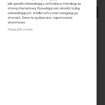
jaki sposób odwiedzający wchodzą w interakcję ze
stroną internetową. Pozwalają nam określić liczbę
DO KOSZYKA
odwiedzających, źródła ruchu oraz nawigację po
stronach. Dane te są zbierane i raportowane
anonimowo.
Zamówienia złożone dzisiaj zostaną wysłane w
Pokaż pliki cookie
najbliższy dzień roboczy.
Dostawa od 14,99 zł
Metody płatności
Więcej
CRS310-1G-5S-4S+IN
informacji
4752224007827
Mikrotik
10