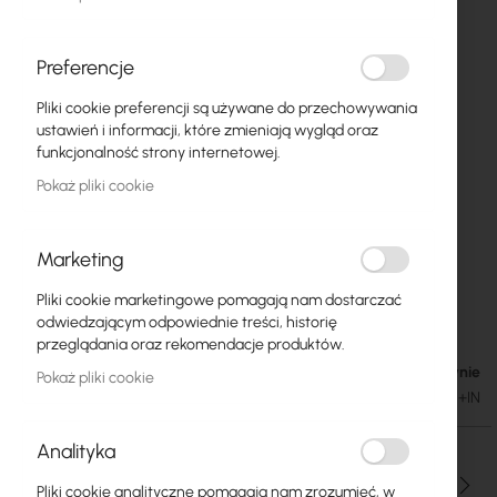
Preferencje
Pliki cookie preferencji są używane do przechowywania
ustawień i informacji, które zmieniają wygląd oraz
funkcjonalność strony internetowej.
Pokaż pliki cookie
Marketing
Pliki cookie marketingowe pomagają nam dostarczać
Mikrotik CRS310-1G-5S-4S+IN (netFiber 9)
Przejdź
odwiedzającym odpowiednie treści, historię
na
przeglądania oraz rekomendacje produktów.
początek
W magazynie
554,63 zł
Pokaż pliki cookie
galerii
682,19 zł
SKU
RTB-CRS310-1G-5S-4S+IN
Analityka
Ilość
Pliki cookie analityczne pomagają nam zrozumieć, w