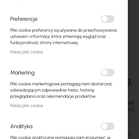
Preferencje
Pliki cookie preferencji są używane do przechowywania
ustawień i informacji, które zmieniają wygląd oraz
funkcjonalność strony internetowej.
Pokaż pliki cookie
Marketing
RouterBoard :: CA433U Indoor case for RB433
Przejdź
Pliki cookie marketingowe pomagają nam dostarczać
na
(USB holes)
odwiedzającym odpowiednie treści, historię
początek
przeglądania oraz rekomendacje produktów.
galerii
Dostępny w 7 dni roboczych
65,36 zł
Pokaż pliki cookie
80,39 zł
SKU
RTB-OBUD-IN-CA/433U
Analityka
Ilość
Pliki cookie analityczne pomagają nam zrozumieć, w