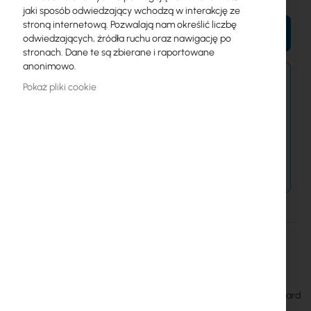
jaki sposób odwiedzający wchodzą w interakcję ze
stroną internetową. Pozwalają nam określić liczbę
DO KOSZYKA
odwiedzających, źródła ruchu oraz nawigację po
stronach. Dane te są zbierane i raportowane
anonimowo.
Zamówienia kurierem złożone do 15:00 wysyłamy
Pokaż pliki cookie
jeszcze dziś.
Dostawa od 14,99 zł
Metody płatności
Więcej
CA433U
informacji
Mikrotik
20
Obudowa wewnętrzna (CA/433U) dla płyt Routerboard
RB433/RB333 z otworem na port USB