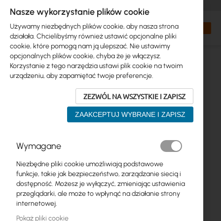
+48 32 302 29 10
zamowienia@interprojekt.pl
Nasze wykorzystanie plików cookie
Waluta
Search
Mój kos
Używamy niezbędnych plików cookie, aby nasza strona
działała. Chcielibyśmy również ustawić opcjonalne pliki
cookie, które pomogą nam ją ulepszać. Nie ustawimy
opcjonalnych plików cookie, chyba że je włączysz.
Korzystanie z tego narzędzia ustawi plik cookie na twoim
urządzeniu, aby zapamiętać twoje preferencje.
ZEZWÓL NA WSZYSTKIE I ZAPISZ
ZAAKCEPTUJ WYBRANE I ZAPISZ
Przejdź
Wymagane
na
koniec
Niezbędne pliki cookie umożliwiają podstawowe
galerii
funkcje, takie jak bezpieczeństwo, zarządzanie siecią i
dostępność. Możesz je wyłączyć, zmieniając ustawienia
przeglądarki, ale może to wpłynąć na działanie strony
internetowej.
Pokaż pliki cookie