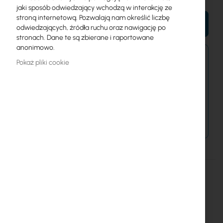
jaki sposób odwiedzający wchodzą w interakcję ze
stroną internetową. Pozwalają nam określić liczbę
DO KOSZYKA
odwiedzających, źródła ruchu oraz nawigację po
stronach. Dane te są zbierane i raportowane
anonimowo.
Zamówienia złożone po 15:00 wyślemy w
Pokaż pliki cookie
najbliższy dzień roboczy.
Dostawa od 14,99 zł
Metody płatności
Więcej
24V2APOW
informacji
Mikrotik
Internal power supply for CCR and CRS (24V2APOW)