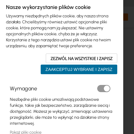
+48 32 302 29 10
zamowienia@interprojekt.pl
Nasze wykorzystanie plików cookie
Waluta
Search
Mój kos
Używamy niezbędnych plików cookie, aby nasza strona
działała. Chcielibyśmy również ustawić opcjonalne pliki
cookie, które pomogą nam ją ulepszać. Nie ustawimy
opcjonalnych plików cookie, chyba że je włączysz.
Korzystanie z tego narzędzia ustawi plik cookie na twoim
urządzeniu, aby zapamiętać twoje preferencje.
ZEZWÓL NA WSZYSTKIE I ZAPISZ
ZAAKCEPTUJ WYBRANE I ZAPISZ
Przejdź
Wymagane
na
koniec
Niezbędne pliki cookie umożliwiają podstawowe
galerii
funkcje, takie jak bezpieczeństwo, zarządzanie siecią i
dostępność. Możesz je wyłączyć, zmieniając ustawienia
przeglądarki, ale może to wpłynąć na działanie strony
internetowej.
Pokaż pliki cookie