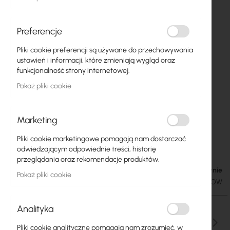
Preferencje
Pliki cookie preferencji są używane do przechowywania
ustawień i informacji, które zmieniają wygląd oraz
funkcjonalność strony internetowej.
Pokaż pliki cookie
Marketing
Mikrotik Internal power supply for CCR and
Przejdź
Pliki cookie marketingowe pomagają nam dostarczać
na
CRS (24V2APOW)
odwiedzającym odpowiednie treści, historię
początek
przeglądania oraz rekomendacje produktów.
galerii
W magazynie
48,71 zł
Pokaż pliki cookie
59,91 zł
SKU
RTB-ZAS-24V2APOW
Analityka
Ilość
Pliki cookie analityczne pomagają nam zrozumieć, w