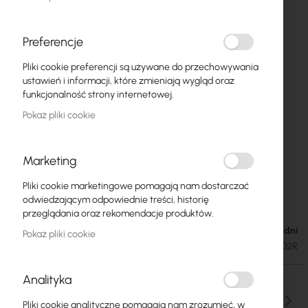
Preferencje
Pliki cookie preferencji są używane do przechowywania
ustawień i informacji, które zmieniają wygląd oraz
funkcjonalność strony internetowej.
Pokaż pliki cookie
Marketing
Pliki cookie marketingowe pomagają nam dostarczać
Mercusys MW302R
Przejdź
odwiedzającym odpowiednie treści, historię
na
przeglądania oraz rekomendacje produktów.
początek
Dostępność: 1-2 dni
48,00 zł
Pokaż pliki cookie
galerii
59,04 zł
SKU
MERCUSYS-MW302R
Analityka
Ilość
Pliki cookie analityczne pomagają nam zrozumieć, w