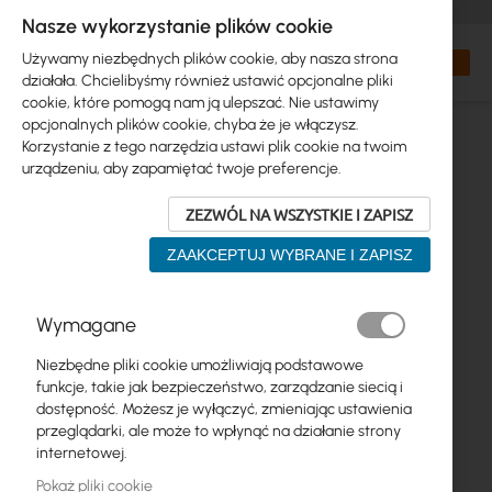
+48 32 302 29 10
zamowienia@interprojekt.pl
Nasze wykorzystanie plików cookie
Waluta
Search
Mój kos
Używamy niezbędnych plików cookie, aby nasza strona
działała. Chcielibyśmy również ustawić opcjonalne pliki
cookie, które pomogą nam ją ulepszać. Nie ustawimy
opcjonalnych plików cookie, chyba że je włączysz.
Korzystanie z tego narzędzia ustawi plik cookie na twoim
urządzeniu, aby zapamiętać twoje preferencje.
ZEZWÓL NA WSZYSTKIE I ZAPISZ
ZAAKCEPTUJ WYBRANE I ZAPISZ
Przejdź
Wymagane
na
koniec
Niezbędne pliki cookie umożliwiają podstawowe
galerii
funkcje, takie jak bezpieczeństwo, zarządzanie siecią i
dostępność. Możesz je wyłączyć, zmieniając ustawienia
przeglądarki, ale może to wpłynąć na działanie strony
internetowej.
Pokaż pliki cookie