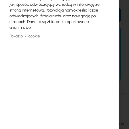
jaki sposób odwiedzający wchodzą w interakcję ze
stroną internetową. Pozwalają nam określić liczbę
DO KOSZYKA
odwiedzających, źródła ruchu oraz nawigację po
stronach. Dane te są zbierane i raportowane
anonimowo.
Zamówienia złożone dzisiaj zostaną wysłane w
Pokaż pliki cookie
najbliższy dzień roboczy.
Dostawa od 14,99 zł
Metody płatności
Więcej
MW302R
informacji
6935364089351
MERCUSYS
Mercusys MW302R 300Mbps Multi-Mode Wireless N Router - Router