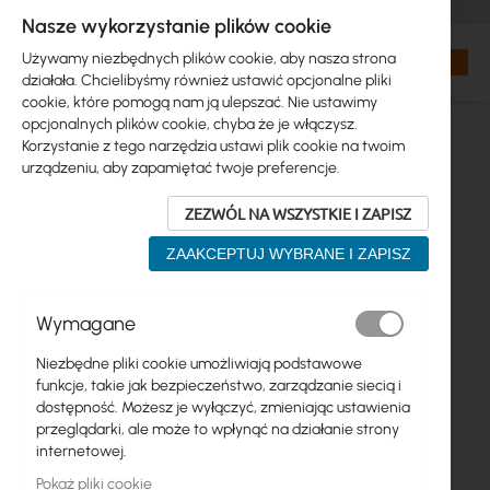
+48 32 302 29 10
zamowienia@interprojekt.pl
Nasze wykorzystanie plików cookie
Waluta
Search
Mój kos
Używamy niezbędnych plików cookie, aby nasza strona
działała. Chcielibyśmy również ustawić opcjonalne pliki
cookie, które pomogą nam ją ulepszać. Nie ustawimy
opcjonalnych plików cookie, chyba że je włączysz.
Korzystanie z tego narzędzia ustawi plik cookie na twoim
urządzeniu, aby zapamiętać twoje preferencje.
ZEZWÓL NA WSZYSTKIE I ZAPISZ
ZAAKCEPTUJ WYBRANE I ZAPISZ
Przejdź
Wymagane
na
koniec
Niezbędne pliki cookie umożliwiają podstawowe
galerii
funkcje, takie jak bezpieczeństwo, zarządzanie siecią i
dostępność. Możesz je wyłączyć, zmieniając ustawienia
przeglądarki, ale może to wpłynąć na działanie strony
internetowej.
Pokaż pliki cookie