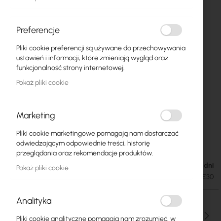
Preferencje
Pliki cookie preferencji są używane do przechowywania
ustawień i informacji, które zmieniają wygląd oraz
funkcjonalność strony internetowej.
Pokaż pliki cookie
Marketing
Pliki cookie marketingowe pomagają nam dostarczać
Mercusys ME30
Przejdź
odwiedzającym odpowiednie treści, historię
na
przeglądania oraz rekomendacje produktów.
początek
Dostępność: 1-2 dni
99,98 zł
Pokaż pliki cookie
galerii
122,98 zł
SKU
MERCUSYS-ME30
Analityka
Ilość
Pliki cookie analityczne pomagają nam zrozumieć, w