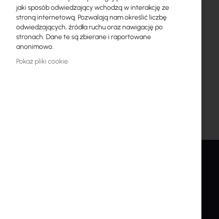
Więcej
Mean Well
jaki sposób odwiedzający wchodzą w interakcję ze
informacji
stroną internetową. Pozwalają nam określić liczbę
16
odwiedzających, źródła ruchu oraz nawigację po
Inter Projekt S.A.
stronach. Dane te są zbierane i raportowane
Marszałkowska 68/72/26
anonimowo.
00-545 Warszawa
info@interprojekt.pl
Pokaż pliki cookie
INTER PROJEKT
USŁUGI
O nas
Konto Klienta
Kontakt
Utwórz konto