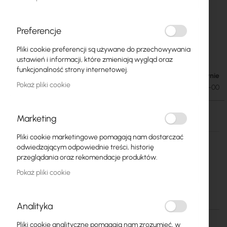
Preferencje
Pliki cookie preferencji są używane do przechowywania
Zasilacz Buforowy 24V 24A 600W
Przejdź
ustawień i informacji, które zmieniają wygląd oraz
na
funkcjonalność strony internetowej.
początek
Brak w magazynie
1359,71 zł
galerii
1672,44 zł
Pokaż pliki cookie
SKU
ZAS-ZW24V24A-600B-00
Brak w magazynie
Marketing
Więcej
Mean Well
Pliki cookie marketingowe pomagają nam dostarczać
informacji
odwiedzającym odpowiednie treści, historię
16
przeglądania oraz rekomendacje produktów.
Zasilacz Buforowy 24V 24A 600W
Pokaż pliki cookie
Więcej informacji
Analityka
Pliki cookie analityczne pomagają nam zrozumieć, w