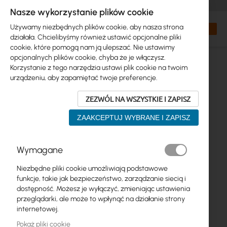
+48 32 302 29 10
zamowienia@interprojekt.pl
Nasze wykorzystanie plików cookie
Waluta
Search
Mój kos
Używamy niezbędnych plików cookie, aby nasza strona
działała. Chcielibyśmy również ustawić opcjonalne pliki
cookie, które pomogą nam ją ulepszać. Nie ustawimy
opcjonalnych plików cookie, chyba że je włączysz.
Korzystanie z tego narzędzia ustawi plik cookie na twoim
urządzeniu, aby zapamiętać twoje preferencje.
ZEZWÓL NA WSZYSTKIE I ZAPISZ
ZAAKCEPTUJ WYBRANE I ZAPISZ
Przejdź
Wymagane
na
koniec
Niezbędne pliki cookie umożliwiają podstawowe
galerii
funkcje, takie jak bezpieczeństwo, zarządzanie siecią i
dostępność. Możesz je wyłączyć, zmieniając ustawienia
przeglądarki, ale może to wpłynąć na działanie strony
internetowej.
Pokaż pliki cookie