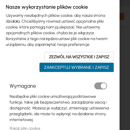
+48 32 302 29 10
zamowienia@interprojekt.pl
Nasze wykorzystanie plików cookie
Waluta
Search
Mój kos
Używamy niezbędnych plików cookie, aby nasza strona
działała. Chcielibyśmy również ustawić opcjonalne pliki
cookie, które pomogą nam ją ulepszać. Nie ustawimy
opcjonalnych plików cookie, chyba że je włączysz.
Korzystanie z tego narzędzia ustawi plik cookie na twoim
urządzeniu, aby zapamiętać twoje preferencje.
ZEZWÓL NA WSZYSTKIE I ZAPISZ
ZAAKCEPTUJ WYBRANE I ZAPISZ
Przejdź
Wymagane
na
koniec
Niezbędne pliki cookie umożliwiają podstawowe
galerii
funkcje, takie jak bezpieczeństwo, zarządzanie siecią i
dostępność. Możesz je wyłączyć, zmieniając ustawienia
przeglądarki, ale może to wpłynąć na działanie strony
internetowej.
Pokaż pliki cookie