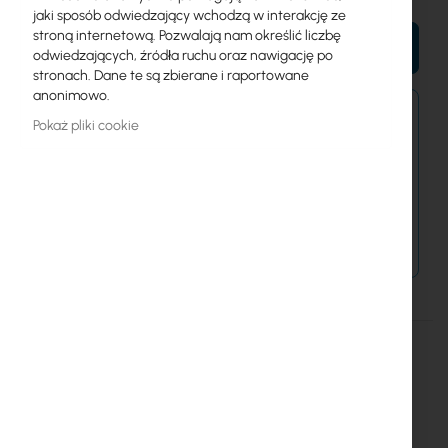
jaki sposób odwiedzający wchodzą w interakcję ze
stroną internetową. Pozwalają nam określić liczbę
DO KOSZYKA
odwiedzających, źródła ruchu oraz nawigację po
stronach. Dane te są zbierane i raportowane
anonimowo.
Zamówienia kurierem złożone do 15:00 wysyłamy
Pokaż pliki cookie
jeszcze dziś.
Dostawa od 14,99 zł
Metody płatności
Więcej
Mean Well
informacji
24V, 1A Power Supply - Green Power
Szczegóły
Więcej informacji