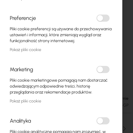
Preferencje
Pliki cookie preferencji są używane do przechowywania
ustawień i informacji, które zmieniają wygląd oraz
funkcjonalność strony internetowej.
Pokaż pliki cookie
Marketing
Zasilacz impulsowy 24V 1A "GREEN POWER"
Przejdź
Pliki cookie marketingowe pomagają nam dostarczać
na
przemysłowy MTBF 50lat
odwiedzającym odpowiednie treści, historię
początek
przeglądania oraz rekomendacje produktów.
galerii
Brak w magazynie
60,60 zł
Pokaż pliki cookie
74,54 zł
SKU
ZAS-24V-24W-GP
Analityka
Ilość
Pliki cookie analityczne pomagają nam zrozumieć, w