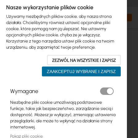
+48 32 302 29 10
zamowienia@interprojekt.pl
Nasze wykorzystanie plików cookie
Waluta
Search
Mój kos
Używamy niezbędnych plików cookie, aby nasza strona
działała. Chcielibyśmy również ustawić opcjonalne pliki
cookie, które pomogą nam ją ulepszać. Nie ustawimy
opcjonalnych plików cookie, chyba że je włączysz.
Korzystanie z tego narzędzia ustawi plik cookie na twoim
urządzeniu, aby zapamiętać twoje preferencje.
ZEZWÓL NA WSZYSTKIE I ZAPISZ
ZAAKCEPTUJ WYBRANE I ZAPISZ
Przejdź
Wymagane
na
koniec
Niezbędne pliki cookie umożliwiają podstawowe
galerii
funkcje, takie jak bezpieczeństwo, zarządzanie siecią i
dostępność. Możesz je wyłączyć, zmieniając ustawienia
przeglądarki, ale może to wpłynąć na działanie strony
internetowej.
Pokaż pliki cookie