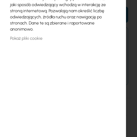
jaki sposób odwiedzający wchodzą w interakcję ze
stroną internetową. Pozwalają nam określić liczbę
DO KOSZYKA
odwiedzających, źródła ruchu oraz nawigację po
stronach. Dane te są zbierane i raportowane
anonimowo.
Zamówienia złożone dzisiaj zostaną wysłane w
Pokaż pliki cookie
najbliższy dzień roboczy.
Dostawa od 14,99 zł
Metody płatności
Więcej
Mean Well
informacji
MeanWell Przetwornica DC/DC SD 24V/350W/14.6A SD-350C-24
Więcej informacji