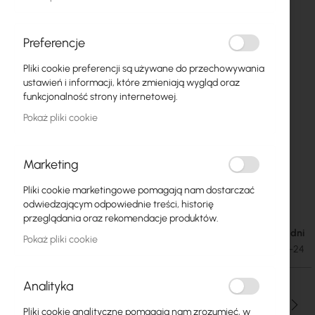
Preferencje
Pliki cookie preferencji są używane do przechowywania
ustawień i informacji, które zmieniają wygląd oraz
funkcjonalność strony internetowej.
Pokaż pliki cookie
Marketing
MeanWell Converter DC/DC SD
Przejdź
Pliki cookie marketingowe pomagają nam dostarczać
na
24V/350W/14.6A SD-350C-24
odwiedzającym odpowiednie treści, historię
początek
przeglądania oraz rekomendacje produktów.
galerii
Dostępność: 1-2 dni
485,29 zł
Pokaż pliki cookie
596,91 zł
SKU
MW-SD-350C-24
Analityka
Ilość
Pliki cookie analityczne pomagają nam zrozumieć, w