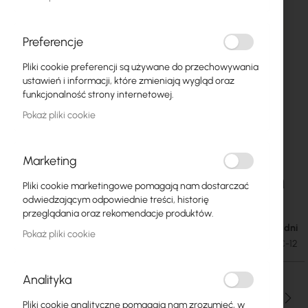
Preferencje
Pliki cookie preferencji są używane do przechowywania
ustawień i informacji, które zmieniają wygląd oraz
funkcjonalność strony internetowej.
Pokaż pliki cookie
Marketing
Mean Well SD 12V/150W/12.5A przetwornica
Przejdź
Pliki cookie marketingowe pomagają nam dostarczać
na
DC/DC (MW-SD-150C-12)
odwiedzającym odpowiednie treści, historię
początek
przeglądania oraz rekomendacje produktów.
galerii
Dostępność: 1-2 dni
136,20 zł
Pokaż pliki cookie
167,53 zł
SKU
MW-SD-150C-12
Analityka
Ilość
Pliki cookie analityczne pomagają nam zrozumieć, w