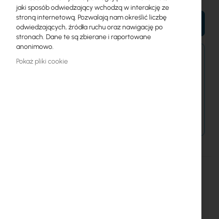
jaki sposób odwiedzający wchodzą w interakcję ze
stroną internetową. Pozwalają nam określić liczbę
DO KOSZYKA
odwiedzających, źródła ruchu oraz nawigację po
stronach. Dane te są zbierane i raportowane
anonimowo.
Zamówienia złożone dzisiaj zostaną wysłane w
Pokaż pliki cookie
najbliższy dzień roboczy.
Dostawa od 14,99 zł
Metody płatności
Więcej
Mean Well
informacji
Mean Well SD-150C-12 48 / 12V 150W (12.5A) converter
Szczegóły
Więcej informacji