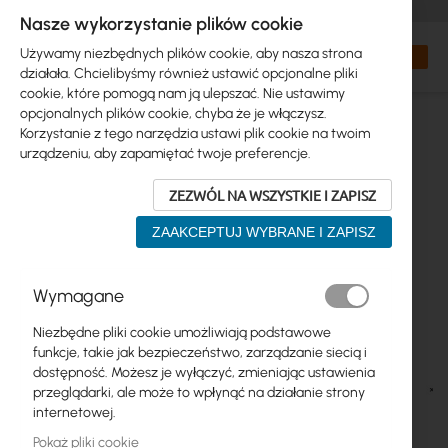
+48 32 302 29 10
zamowienia@interprojekt.pl
Nasze wykorzystanie plików cookie
Waluta
Search
Mój kos
Używamy niezbędnych plików cookie, aby nasza strona
działała. Chcielibyśmy również ustawić opcjonalne pliki
cookie, które pomogą nam ją ulepszać. Nie ustawimy
opcjonalnych plików cookie, chyba że je włączysz.
Korzystanie z tego narzędzia ustawi plik cookie na twoim
urządzeniu, aby zapamiętać twoje preferencje.
ZEZWÓL NA WSZYSTKIE I ZAPISZ
ZAAKCEPTUJ WYBRANE I ZAPISZ
Przejdź
Wymagane
na
koniec
Niezbędne pliki cookie umożliwiają podstawowe
galerii
funkcje, takie jak bezpieczeństwo, zarządzanie siecią i
dostępność. Możesz je wyłączyć, zmieniając ustawienia
przeglądarki, ale może to wpłynąć na działanie strony
internetowej.
Pokaż pliki cookie