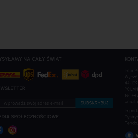
YSYŁAMY NA CAŁY ŚWIAT
KONT
Inter P
Wyczół
44-109
EWSLETTER
POLA
tel: +4
bskrybuj
email: 
SUBSKRYBUJ
sz
Import
sletter:
EDIA SPOŁECZNOŚCIOWE
Dystryb
Tenda,