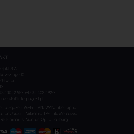
AKT
rojekt S.A.
kowskiego 10
 Gliwice
ND
8 32 3022 910, +48 32 3022 920
orders[at]interprojekt.pl
er urządzeń Wi-Fi, LAN, WAN, fiber optic.
utor Ubiquiti, MikroTik, TP-Link, Mercusys,
 RF Elements, Mantar, Optic, Lanberg...