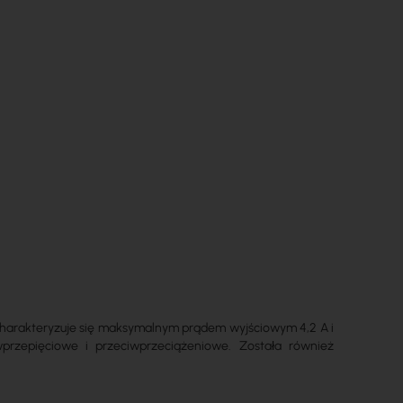
Charakteryzuje się maksymalnym prądem wyjściowym 4,2 A i
wprzepięciowe i przeciwprzeciążeniowe. Została również