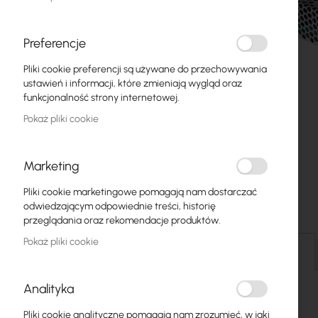
Światłowody
Switch
Preferencje
Pliki cookie preferencji są używane do przechowywania
Punkty dostępowe
ustawień i informacji, które zmieniają wygląd oraz
funkcjonalność strony internetowej.
Kable koncentryczne
Pokaż pliki cookie
Zasilanie
Szafy RACK
Marketing
Przejdź
GPON
Pliki cookie marketingowe pomagają nam dostarczać
na
odwiedzającym odpowiednie treści, historię
początek
Kable LAN
przeglądania oraz rekomendacje produktów.
galerii
Pokaż pliki cookie
Routery LAN
Szczegóły
Routery LTE/5G
Analityka
Media Konwertery
Pliki cookie analityczne pomagają nam zrozumieć, w jaki