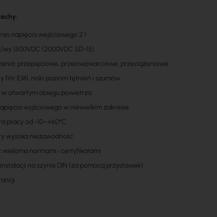
cechy:
kres napięcia wejściowego 2:1
we/wy 1500VDC (2000VDC SD-15)
enia: przepięciowe, przeciwzwarciowe, przeciążeniowe
filtr EMI, niski poziom tętnień i szumów
 w otwartym obiegu powietrza
napięcia wyjściowego w niewielkim zakresie
ra pracy od -10~+60°C
zty wysoka niezawodność
 wieloma normami i certyfikatami
instalacji na szynie DIN (za pomocą przystawek)
rancji