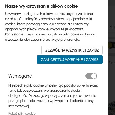
Nasze wykorzystanie plików cookie
Używamy niezbędnych plików cookie, aby nasza strona
działała. Chcielibyśmy również ustawić opcjonalne pliki
cookie, które pomogą nam ją ulepszać. Nie ustawimy
Ubiquiti
Mikrotik
WiFi & SOHO
Anteny
Kab
opcjonalnych plików cookie, chyba że je włączysz.
Korzystanie z tego narzędzia ustawi plik cookie na twoim
urządzeniu, aby zapamiętać twoje preferencje.
ZEZWÓL NA WSZYSTKIE I ZAPISZ
ZAAKCEPTUJ WYBRANE I ZAPISZ
Producenci
Mean Well
Mean Well RSD 24V/100W/4.2A p
Przejdź
Wymagane
Skip
na
Ubiquiti
to
koniec
Niezbędne pliki cookie umożliwiają podstawowe funkcje,
product
galerii
Mikrotik
takie jak bezpieczeństwo, zarządzanie siecią i
list
dostępność. Możesz je wyłączyć, zmieniając ustawienia
WiFi & SOHO
przeglądarki, ale może to wpłynąć na działanie strony
internetowej.
Anteny
Pokaż pliki cookie