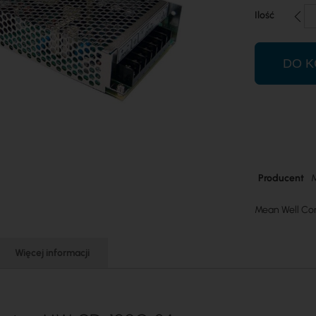
Ilość
DO K
Więcej
Producent
M
informacji
Mean Well Co
Więcej informacji