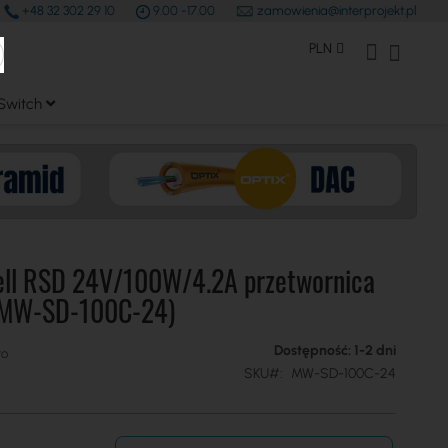
+48 32 302 29 10
9.00 -17.00
zamowienia@interprojekt.pl
earch
Waluta
Konto Klienta
Mój kos
PLN
Switch
ll RSD 24V/100W/4.2A przetwornica
(MW-SD-100C-24)
Dostępność: 1-2 dni
SKU
MW-SD-100C-24