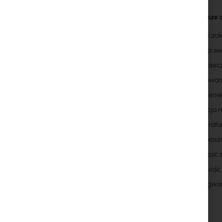
Najważniejsze 
szeroki za
izolacja 
zabezpiecz
wbudowany 
chłodzenie
regulacja 
temperatu
niskie kos
zgodność z
możliwość 
2 lata gwa