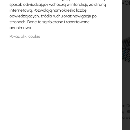
Przetwo
sposób odwiedzający wchodzą w interakcję ze stroną
Licencje MikroTik
internetową. Pozwalają nam określić liczbę
odwiedzających, źródła ruchu oraz nawigację po
Monitoring, Smart Home IoT
stronach. Dane te są zbierane i raportowane
anonimowo.
Zewnętrzne urządzenia WiFi
Pokaż pliki cookie
Radiolinie
RouterBOARD
Gniazda i wtyki
Ograniczniki przepięć
Gwarancja Ubiquiti UI Care
Systemy WiFi Mesh
Przetwornica D
sprawnością 8
Wzmacniacze WiFi (Repeatery)
wyposażona we 
Routery WiFi