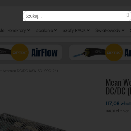
S
Search
le i konektory
Zasilanie
Szafy RACK
Światłowody
rzetwornica DC/DC (MW-SD-100C-24)
Mean We
DC/DC 
117,08 zł
144,01 zł