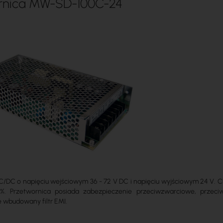
rnica MW-SD-100C-24
C/DC o napięciu wejściowym 36 - 72 V DC i napięciu wyjściowym 24 V. 
1%. Przetwornica posiada zabezpieczenie przeciwzwarciowe, przeci
wbudowany filtr EMI.