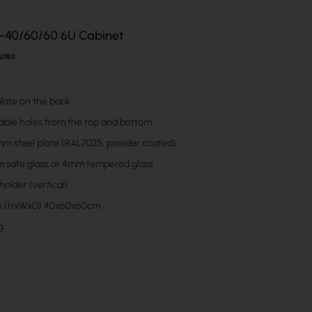
-40/60/60 6U Cabinet
ures
late on the back
ble holes from the top and bottom
1mm steel plate (RAL7035, powder coated)
 safe glass or 4mm tempered glass
older (vertical)
s (HxWxD) 40x60x60cm
g