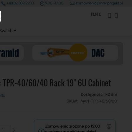
+48 32 302 29 10
9.00 -17.00
zamowienia@interprojekt.pl
earch
Waluta
Konto Klienta
Mój kos
PLN
Switch
: TPR-40/60/40 Rack 19'' 6U Cabinet
Dostępność: 1-2 dni
SKU
MAN-TPR-40/60/60
Zamówienia złożone po 15:00
wyślemy w najbliższy dzień