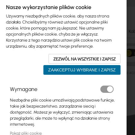
Nasze wykorzystanie plików cookie
Używamy niezbędnych plików cookie, aby nasza strona
działała. Chcielibyśmy również ustawić opcjonalne pliki
cookie, które pomogą nam ją ulepszać. Nie ustawimy
Ubiquiti
Mikrotik
WiFi & SOHO
Anteny
Kab
opcjonalnych plików cookie, chyba że je włączysz.
Korzystanie z tego narzędzia ustawi plik cookie na twoim
urządzeniu, aby zapamiętać twoje preferencje.
ZEZWÓL NA WSZYSTKIE I ZAPISZ
ZAAKCEPTUJ WYBRANE I ZAPISZ
Szafy RACK
Szafy RACK
Wiszące
Mantar :: TPR-40/
Przejdź
Wymagane
Skip
na
Ubiquiti
to
koniec
Niezbędne pliki cookie umożliwiają podstawowe funkcje,
product
galerii
Mikrotik
takie jak bezpieczeństwo, zarządzanie siecią i
list
dostępność. Możesz je wyłączyć, zmieniając ustawienia
WiFi & SOHO
przeglądarki, ale może to wpłynąć na działanie strony
internetowej.
Anteny
Pokaż pliki cookie