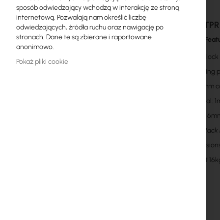
sposób odwiedzający wchodzą w interakcję ze stroną
Licencje MikroTik
internetową. Pozwalają nam określić liczbę
Mantar TPR
odwiedzających, źródła ruchu oraz nawigację po
Monitoring, Smart Home IoT
stronach. Dane te są zbierane i raportowane
Important Feat
anonimowo.
Zewnętrzne urządzenia WiFi
Barrel lock
Pokaż pliki cookie
Radiolinie
Mounting p
4x 38mm ca
RouterBOARD
Material: 
Gniazda i wtyki
Doors: 6mm
Ograniczniki przepięć
19
5U Rack h
Dimension
Gwarancja Ubiquiti UI Care
Weight 16k
Systemy WiFi Mesh
Wzmacniacze WiFi (Repeatery)
Routery WiFi