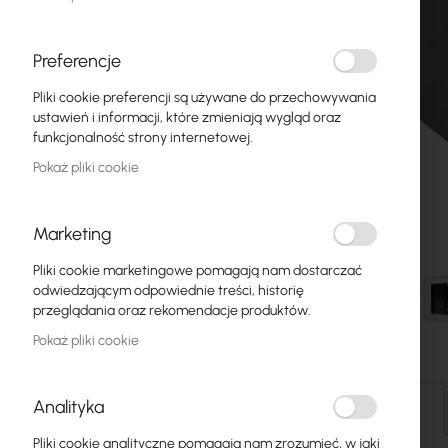
Światłowody
Switch
Preferencje
Pliki cookie preferencji są używane do przechowywania
Punkty dostępowe
ustawień i informacji, które zmieniają wygląd oraz
funkcjonalność strony internetowej.
Kable koncentryczne
Pokaż pliki cookie
Zasilanie
Szafy RACK
Marketing
GPON
Pliki cookie marketingowe pomagają nam dostarczać
odwiedzającym odpowiednie treści, historię
Kable LAN
przeglądania oraz rekomendacje produktów.
Pokaż pliki cookie
Routery LAN
Przejdź
Routery LTE/5G
na
Analityka
początek
Szczegóły
galerii
Media Konwertery
Pliki cookie analityczne pomagają nam zrozumieć, w jaki