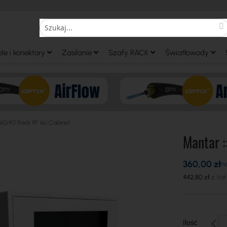
S
Search
le i konektory
Zasilanie
Szafy RACK
Światłowody
60/40 Rack 19'' 6U Cabinet
Mantar :
360,00 zł
442,80 zł
Ilość