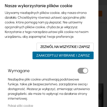
+48 32 302 29 10
zamowienia@interprojekt.pl
Nasze wykorzystanie plików cookie
Waluta
Search
Mój kos
Używamy niezbędnych plików cookie, aby nasza strona
działała. Chcielibyśmy również ustawić opcjonalne pliki
cookie, które pomogą nam ją ulepszać. Nie ustawimy
opcjonalnych plików cookie, chyba że je włączysz.
Korzystanie z tego narzędzia ustawi plik cookie na twoim
urządzeniu, aby zapamiętać twoje preferencje.
ZEZWÓL NA WSZYSTKIE I ZAPISZ
ZAAKCEPTUJ WYBRANE I ZAPISZ
Przejdź
Wymagane
na
koniec
Niezbędne pliki cookie umożliwiają podstawowe
galerii
funkcje, takie jak bezpieczeństwo, zarządzanie siecią i
dostępność. Możesz je wyłączyć, zmieniając ustawienia
przeglądarki, ale może to wpłynąć na działanie strony
internetowej.
Pokaż pliki cookie