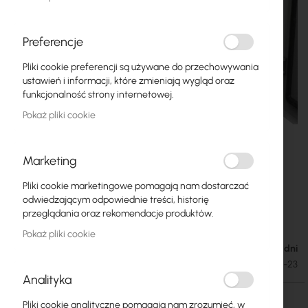
Preferencje
Pliki cookie preferencji są używane do przechowywania
ustawień i informacji, które zmieniają wygląd oraz
funkcjonalność strony internetowej.
Pokaż pliki cookie
Marketing
Pliki cookie marketingowe pomagają nam dostarczać
Mantar :: Outdoor cabinet mast mounted SM-
Przejdź
odwiedzającym odpowiednie treści, historię
na
40/33/23 10" 6U
przeglądania oraz rekomendacje produktów.
początek
Pokaż pliki cookie
galerii
Dostępność: 1-2 dni
266,89 zł
328,27 zł
SKU
MAN-SM-40-33-23
Analityka
Pliki cookie analityczne pomagają nam zrozumieć, w