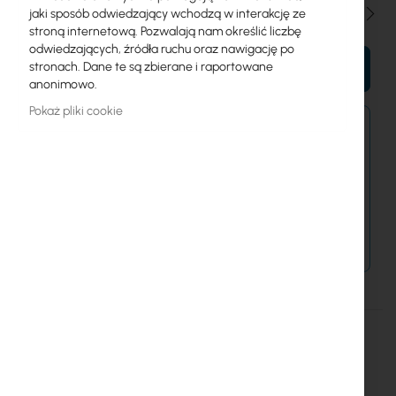
Ilość
jaki sposób odwiedzający wchodzą w interakcję ze
stroną internetową. Pozwalają nam określić liczbę
odwiedzających, źródła ruchu oraz nawigację po
stronach. Dane te są zbierane i raportowane
DO KOSZYKA
anonimowo.
Pokaż pliki cookie
Zamówienia złożone dzisiaj zostaną wysłane w
najbliższy dzień roboczy.
Dostawa od 14,99 zł
Metody płatności
Więcej
SM-40/33/23 10" 6U
informacji
Mantar
Mantar SM-40/33/23 10" 6U Corrosion resistant cabinet