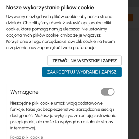
+48 32 302 29 10
zamowienia@interprojekt.pl
Nasze wykorzystanie plików cookie
Waluta
Search
Mój kos
Używamy niezbędnych plików cookie, aby nasza strona
działała. Chcielibyśmy również ustawić opcjonalne pliki
cookie, które pomogą nam ją ulepszać. Nie ustawimy
opcjonalnych plików cookie, chyba że je włączysz.
Korzystanie z tego narzędzia ustawi plik cookie na twoim
urządzeniu, aby zapamiętać twoje preferencje.
ZEZWÓL NA WSZYSTKIE I ZAPISZ
ZAAKCEPTUJ WYBRANE I ZAPISZ
Przejdź
Wymagane
na
koniec
Niezbędne pliki cookie umożliwiają podstawowe
galerii
funkcje, takie jak bezpieczeństwo, zarządzanie siecią i
dostępność. Możesz je wyłączyć, zmieniając ustawienia
przeglądarki, ale może to wpłynąć na działanie strony
internetowej.
Pokaż pliki cookie