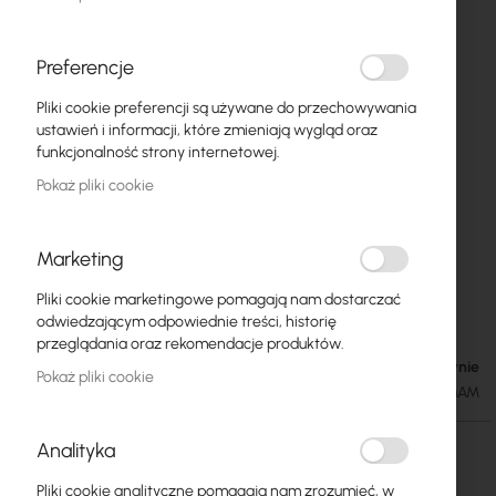
Preferencje
Pliki cookie preferencji są używane do przechowywania
ustawień i informacji, które zmieniają wygląd oraz
funkcjonalność strony internetowej.
Pokaż pliki cookie
Marketing
CNT 240 Assembled Antenna Cable with RP
Przejdź
Pliki cookie marketingowe pomagają nam dostarczać
na
SMA-male – SMA-male
odwiedzającym odpowiednie treści, historię
początek
przeglądania oraz rekomendacje produktów.
galerii
W magazynie
42,26 zł
Pokaż pliki cookie
51,98 zł
SKU
KAB-CNT240-RPSMAM-SMAM
Analityka
Długość przewodu
Pliki cookie analityczne pomagają nam zrozumieć, w