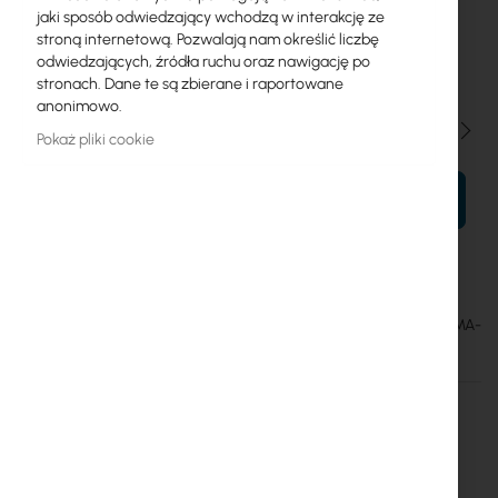
jaki sposób odwiedzający wchodzą w interakcję ze
0,3m
0,5m
1m
1,5m
2m
3m
4m
5m
stroną internetową. Pozwalają nam określić liczbę
odwiedzających, źródła ruchu oraz nawigację po
6m
7m
8m
9m
10m
stronach. Dane te są zbierane i raportowane
anonimowo.
Ilość
Pokaż pliki cookie
DO KOSZYKA
CNT 240 Assembled Antenna Cable with RP SMA-male – SMA-
male
INNI KLIENCI KUPILI RÓWNIEŻ
Skip
carousel