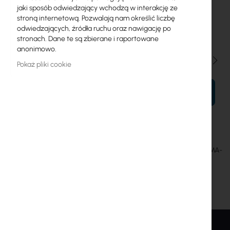
jaki sposób odwiedzający wchodzą w interakcję ze
0,3m
0,5m
1m
1,5m
2m
3m
4m
5m
stroną internetową. Pozwalają nam określić liczbę
odwiedzających, źródła ruchu oraz nawigację po
6m
7m
8m
9m
10m
stronach. Dane te są zbierane i raportowane
anonimowo.
Ilość
Pokaż pliki cookie
DO KOSZYKA
CNT 240 Assembled Antenna Cable with RP SMA-female – SMA-
male