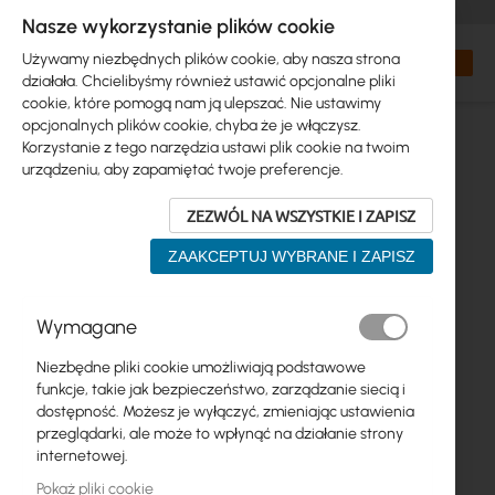
+48 32 302 29 10
zamowienia@interprojekt.pl
Nasze wykorzystanie plików cookie
Waluta
Search
Mój kos
Używamy niezbędnych plików cookie, aby nasza strona
działała. Chcielibyśmy również ustawić opcjonalne pliki
cookie, które pomogą nam ją ulepszać. Nie ustawimy
opcjonalnych plików cookie, chyba że je włączysz.
Korzystanie z tego narzędzia ustawi plik cookie na twoim
urządzeniu, aby zapamiętać twoje preferencje.
ZEZWÓL NA WSZYSTKIE I ZAPISZ
ZAAKCEPTUJ WYBRANE I ZAPISZ
Przejdź
Wymagane
na
koniec
Niezbędne pliki cookie umożliwiają podstawowe
galerii
funkcje, takie jak bezpieczeństwo, zarządzanie siecią i
dostępność. Możesz je wyłączyć, zmieniając ustawienia
przeglądarki, ale może to wpłynąć na działanie strony
internetowej.
Pokaż pliki cookie