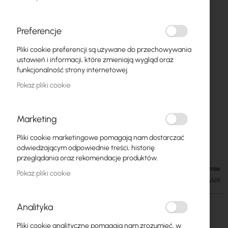
Preferencje
Pliki cookie preferencji są używane do przechowywania
ustawień i informacji, które zmieniają wygląd oraz
funkcjonalność strony internetowej.
Pokaż pliki cookie
Marketing
CNT 240 Assembled Antenna Cable with RP
Przejdź
Pliki cookie marketingowe pomagają nam dostarczać
na
SMA-female – SMA-male
odwiedzającym odpowiednie treści, historię
początek
przeglądania oraz rekomendacje produktów.
galerii
W magazynie
43,95 zł
Pokaż pliki cookie
54,06 zł
SKU
KAB-CNT240-RPSMAF-SMAM
Analityka
Długość przewodu
Pliki cookie analityczne pomagają nam zrozumieć, w