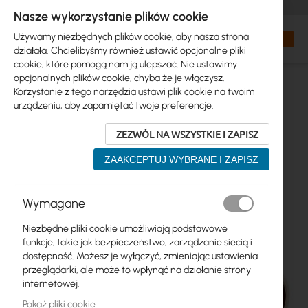
+48 32 302 29 10
zamowienia@interprojekt.pl
Nasze wykorzystanie plików cookie
Waluta
Search
Mój kos
Używamy niezbędnych plików cookie, aby nasza strona
działała. Chcielibyśmy również ustawić opcjonalne pliki
cookie, które pomogą nam ją ulepszać. Nie ustawimy
opcjonalnych plików cookie, chyba że je włączysz.
Korzystanie z tego narzędzia ustawi plik cookie na twoim
urządzeniu, aby zapamiętać twoje preferencje.
ZEZWÓL NA WSZYSTKIE I ZAPISZ
ZAAKCEPTUJ WYBRANE I ZAPISZ
Przejdź
Wymagane
na
koniec
Niezbędne pliki cookie umożliwiają podstawowe
galerii
funkcje, takie jak bezpieczeństwo, zarządzanie siecią i
dostępność. Możesz je wyłączyć, zmieniając ustawienia
przeglądarki, ale może to wpłynąć na działanie strony
internetowej.
Pokaż pliki cookie