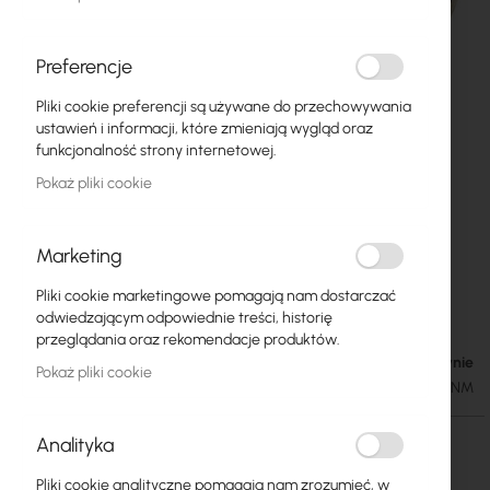
Preferencje
Pliki cookie preferencji są używane do przechowywania
ustawień i informacji, które zmieniają wygląd oraz
funkcjonalność strony internetowej.
Pokaż pliki cookie
Marketing
CNT 240 Assembled Antenna Cable with N-
Przejdź
Pliki cookie marketingowe pomagają nam dostarczać
na
male – N-male
odwiedzającym odpowiednie treści, historię
początek
przeglądania oraz rekomendacje produktów.
galerii
W magazynie
42,56 zł
Pokaż pliki cookie
52,35 zł
SKU
KAB-CNT240-NM-NM
Analityka
Długość przewodu
Pliki cookie analityczne pomagają nam zrozumieć, w