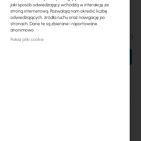
jaki sposób odwiedzający wchodzą w interakcję ze
0,3m
0,5m
1m
1,5m
2m
3m
4m
5m
stroną internetową. Pozwalają nam określić liczbę
odwiedzających, źródła ruchu oraz nawigację po
6m
7m
8m
9m
10m
stronach. Dane te są zbierane i raportowane
anonimowo.
Ilość
Pokaż pliki cookie
DO KOSZYKA
CNT 240 Assembled Antenna Cable with N-male – N-male
INNI KLIENCI KUPILI RÓWNIEŻ
Skip
carousel