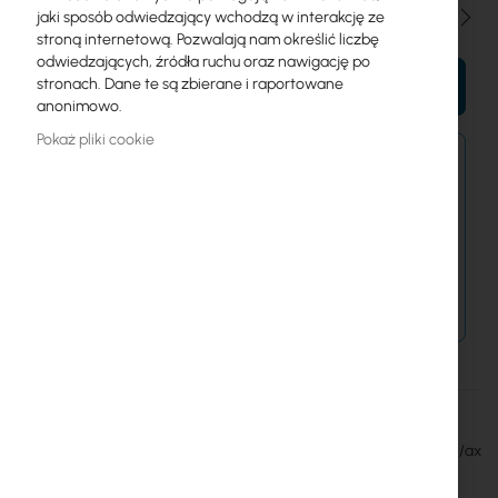
Ilość
jaki sposób odwiedzający wchodzą w interakcję ze
stroną internetową. Pozwalają nam określić liczbę
odwiedzających, źródła ruchu oraz nawigację po
stronach. Dane te są zbierane i raportowane
DO KOSZYKA
anonimowo.
Pokaż pliki cookie
Zamówienia złożone dzisiaj zostaną wysłane w
najbliższy dzień roboczy.
Dostawa od 14,99 zł
Metody płatności
Więcej
Interline
informacji
New sector antenna for base stations 2x2 MIMO 802.11a/n/ax
standard, 17dBi