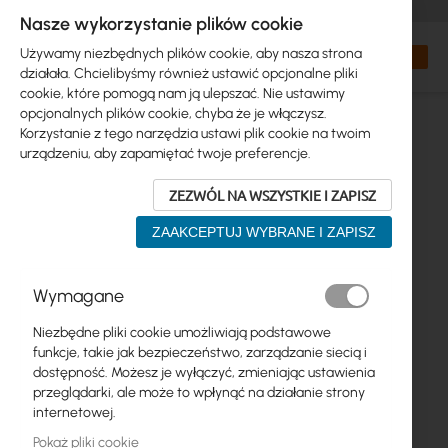
+48 32 302 29 10
zamowienia@interprojekt.pl
Nasze wykorzystanie plików cookie
Waluta
Search
Mój kos
Używamy niezbędnych plików cookie, aby nasza strona
działała. Chcielibyśmy również ustawić opcjonalne pliki
cookie, które pomogą nam ją ulepszać. Nie ustawimy
opcjonalnych plików cookie, chyba że je włączysz.
Korzystanie z tego narzędzia ustawi plik cookie na twoim
urządzeniu, aby zapamiętać twoje preferencje.
ZEZWÓL NA WSZYSTKIE I ZAPISZ
ZAAKCEPTUJ WYBRANE I ZAPISZ
Przejdź
Wymagane
na
koniec
Niezbędne pliki cookie umożliwiają podstawowe
galerii
funkcje, takie jak bezpieczeństwo, zarządzanie siecią i
dostępność. Możesz je wyłączyć, zmieniając ustawienia
przeglądarki, ale może to wpłynąć na działanie strony
internetowej.
Pokaż pliki cookie