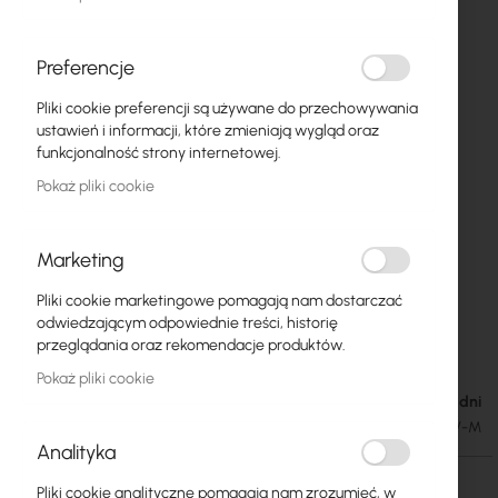
Preferencje
Pliki cookie preferencji są używane do przechowywania
ustawień i informacji, które zmieniają wygląd oraz
funkcjonalność strony internetowej.
Pokaż pliki cookie
Marketing
Pliki cookie marketingowe pomagają nam dostarczać
Interline :: Antena sektorowa 5,2-5,8GHz 2x2
Przejdź
odwiedzającym odpowiednie treści, historię
na
MIMO
przeglądania oraz rekomendacje produktów.
początek
Pokaż pliki cookie
galerii
Dostępność: 1-2 dni
348,75 zł
428,96 zł
SKU
INT-IS-G17-F5258-HV-M
Analityka
Pliki cookie analityczne pomagają nam zrozumieć, w