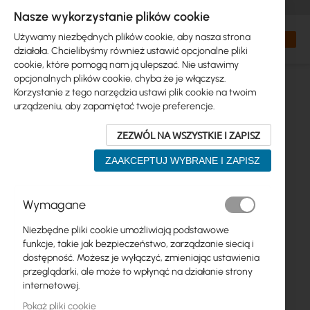
+48 32 302 29 10
zamowienia@interprojekt.pl
Nasze wykorzystanie plików cookie
Waluta
Search
Mój kos
Używamy niezbędnych plików cookie, aby nasza strona
działała. Chcielibyśmy również ustawić opcjonalne pliki
cookie, które pomogą nam ją ulepszać. Nie ustawimy
opcjonalnych plików cookie, chyba że je włączysz.
Korzystanie z tego narzędzia ustawi plik cookie na twoim
urządzeniu, aby zapamiętać twoje preferencje.
ZEZWÓL NA WSZYSTKIE I ZAPISZ
ZAAKCEPTUJ WYBRANE I ZAPISZ
Przejdź
Wymagane
na
koniec
Niezbędne pliki cookie umożliwiają podstawowe
galerii
funkcje, takie jak bezpieczeństwo, zarządzanie siecią i
dostępność. Możesz je wyłączyć, zmieniając ustawienia
przeglądarki, ale może to wpłynąć na działanie strony
internetowej.
Pokaż pliki cookie