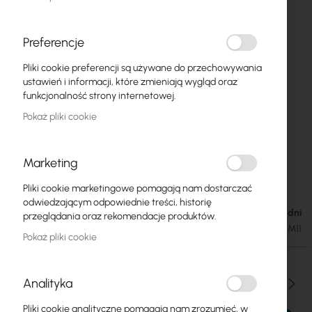
Preferencje
Pliki cookie preferencji są używane do przechowywania
ustawień i informacji, które zmieniają wygląd oraz
funkcjonalność strony internetowej.
Pokaż pliki cookie
Marketing
Green Cell :: Akumlator AGM11 6V 5AH
Przejdź
Pliki cookie marketingowe pomagają nam dostarczać
na
odwiedzającym odpowiednie treści, historię
początek
Dostępność: 1-2 dni
25,61 zł
przeglądania oraz rekomendacje produktów.
galerii
31,50 zł
SKU
GC-AGM11
Pokaż pliki cookie
Analityka
Ilość
Pliki cookie analityczne pomagają nam zrozumieć, w