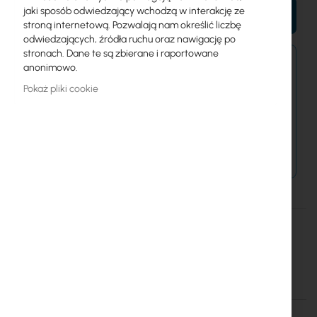
jaki sposób odwiedzający wchodzą w interakcję ze
DO KOSZYKA
stroną internetową. Pozwalają nam określić liczbę
odwiedzających, źródła ruchu oraz nawigację po
stronach. Dane te są zbierane i raportowane
Zamówienia złożone dzisiaj zostaną wysłane w
anonimowo.
najbliższy dzień roboczy.
Pokaż pliki cookie
Dostawa od 14,99 zł
Metody płatności
Więcej
Green Cell
informacji
AGM Green Cell Battery 6V 5 Ah
Szczegóły
Więcej informacji