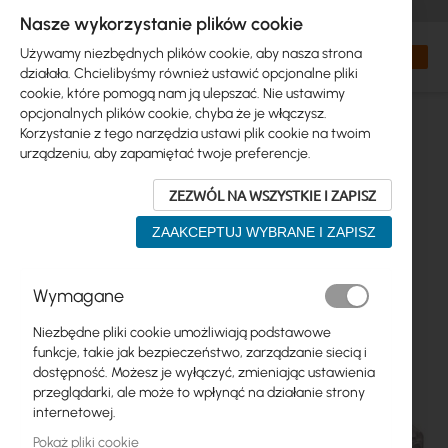
+48 32 302 29 10
zamowienia@interprojekt.pl
Nasze wykorzystanie plików cookie
Waluta
Search
Mój kos
Używamy niezbędnych plików cookie, aby nasza strona
działała. Chcielibyśmy również ustawić opcjonalne pliki
cookie, które pomogą nam ją ulepszać. Nie ustawimy
opcjonalnych plików cookie, chyba że je włączysz.
Korzystanie z tego narzędzia ustawi plik cookie na twoim
urządzeniu, aby zapamiętać twoje preferencje.
ZEZWÓL NA WSZYSTKIE I ZAPISZ
ZAAKCEPTUJ WYBRANE I ZAPISZ
Przejdź
Wymagane
na
koniec
Niezbędne pliki cookie umożliwiają podstawowe
galerii
funkcje, takie jak bezpieczeństwo, zarządzanie siecią i
dostępność. Możesz je wyłączyć, zmieniając ustawienia
przeglądarki, ale może to wpłynąć na działanie strony
internetowej.
Pokaż pliki cookie