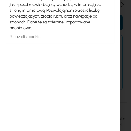
Ilość
jaki sposób odwiedzający wchodzą w interakcję ze
stroną internetową. Pozwalają nam określić liczbę
odwiedzających, źródła ruchu oraz nawigację po
stronach. Dane te są zbierane i raportowane
DO KOSZYKA
anonimowo.
Pokaż pliki cookie
Zamówienia złożone dzisiaj zostaną wysłane w
najbliższy dzień roboczy.
Dostawa od 14,99 zł
Metody płatności
Więcej
GETFORT
informacji
Wtyk Getfort RJ45 Cat.5e passthrough 8P8C do kabli UTP. Szybki
montaż, pozłacane styki, 100 szt. w zestawie. Idealny do sieci LAN.