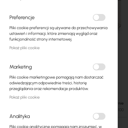
Preferencje
Pliki cookie preferencji są używane do przechowywania
ustawień i informacji, które zmieniają wygląd oraz
funkcjonalność strony internetowej.
Pokaż pliki cookie
Marketing
Pliki cookie marketingowe pomagają nam dostarczać
Getfort RJ45 Cat.5e Passthrough – Wtyk UTP
Przejdź
odwiedzającym odpowiednie treści, historię
na
8P8C (100 szt.)
przeglądania oraz rekomendacje produktów.
początek
Pokaż pliki cookie
galerii
W magazynie
19,99 zł
24,59 zł
SKU
GETFORT-RJ45-100
Analityka
Pliki cookie analityczne pomagają nam zrozumieć, w