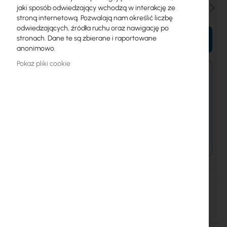
Ilość
jaki sposób odwiedzający wchodzą w interakcję ze
stroną internetową. Pozwalają nam określić liczbę
odwiedzających, źródła ruchu oraz nawigację po
stronach. Dane te są zbierane i raportowane
DO KOSZYKA
anonimowo.
Pokaż pliki cookie
Zamówienia kurierem złożone do 15:00 wysyłamy
jeszcze dziś.
Dostawa od 14,99 zł
Metody płatności
Więcej
EX.7256
informacji
Szczegóły
Więcej informacji