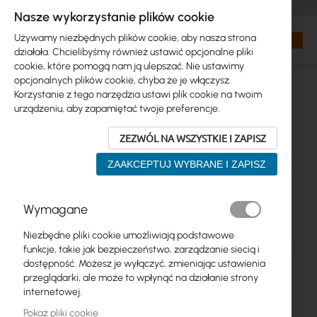
+48 32 302 29 10
zamowienia@interprojekt.pl
Nasze wykorzystanie plików cookie
Waluta
Search
Mój kos
Używamy niezbędnych plików cookie, aby nasza strona
działała. Chcielibyśmy również ustawić opcjonalne pliki
cookie, które pomogą nam ją ulepszać. Nie ustawimy
opcjonalnych plików cookie, chyba że je włączysz.
Korzystanie z tego narzędzia ustawi plik cookie na twoim
urządzeniu, aby zapamiętać twoje preferencje.
ZEZWÓL NA WSZYSTKIE I ZAPISZ
ZAAKCEPTUJ WYBRANE I ZAPISZ
Przejdź
Wymagane
na
koniec
Niezbędne pliki cookie umożliwiają podstawowe
galerii
funkcje, takie jak bezpieczeństwo, zarządzanie siecią i
dostępność. Możesz je wyłączyć, zmieniając ustawienia
przeglądarki, ale może to wpłynąć na działanie strony
internetowej.
Pokaż pliki cookie