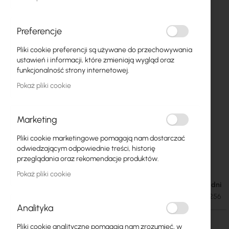
Preferencje
Pliki cookie preferencji są używane do przechowywania
ustawień i informacji, które zmieniają wygląd oraz
funkcjonalność strony internetowej.
Pokaż pliki cookie
Marketing
Pliki cookie marketingowe pomagają nam dostarczać
Extralink 12U 600x600 naścienna szafa rack,
Przejdź
odwiedzającym odpowiednie treści, historię
na
czarna
przeglądania oraz rekomendacje produktów.
początek
Pokaż pliki cookie
galerii
Dostępność: 1-2 dni
417,19 zł
513,14 zł
SKU
EXTRALINK-EX.7256
Analityka
Pliki cookie analityczne pomagają nam zrozumieć, w