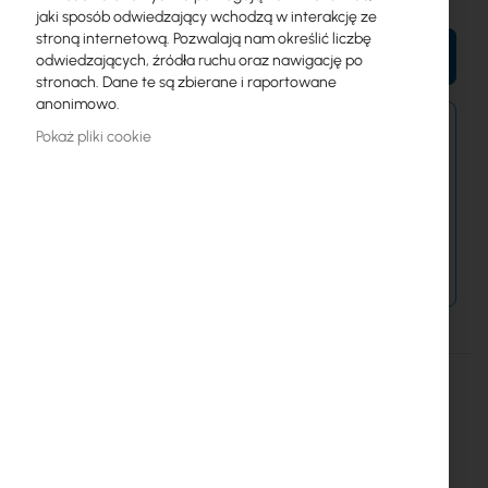
jaki sposób odwiedzający wchodzą w interakcję ze
stroną internetową. Pozwalają nam określić liczbę
DO KOSZYKA
odwiedzających, źródła ruchu oraz nawigację po
stronach. Dane te są zbierane i raportowane
anonimowo.
Zamówienia złożone dzisiaj zostaną wysłane w
Pokaż pliki cookie
najbliższy dzień roboczy.
Dostawa od 14,99 zł
Metody płatności
Więcej
Cyberbajt
informacji
GigaSektor PRO BOX 14/90 HV
Szczegóły
Więcej informacji