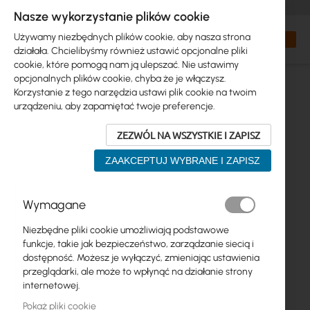
+48 32 302 29 10
zamowienia@interprojekt.pl
Nasze wykorzystanie plików cookie
Waluta
Search
Mój kos
Używamy niezbędnych plików cookie, aby nasza strona
działała. Chcielibyśmy również ustawić opcjonalne pliki
cookie, które pomogą nam ją ulepszać. Nie ustawimy
opcjonalnych plików cookie, chyba że je włączysz.
Korzystanie z tego narzędzia ustawi plik cookie na twoim
urządzeniu, aby zapamiętać twoje preferencje.
ZEZWÓL NA WSZYSTKIE I ZAPISZ
ZAAKCEPTUJ WYBRANE I ZAPISZ
Przejdź
Wymagane
na
koniec
Niezbędne pliki cookie umożliwiają podstawowe
galerii
funkcje, takie jak bezpieczeństwo, zarządzanie siecią i
dostępność. Możesz je wyłączyć, zmieniając ustawienia
przeglądarki, ale może to wpłynąć na działanie strony
internetowej.
Pokaż pliki cookie