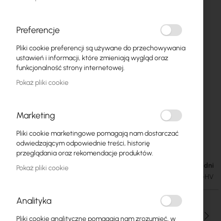
Preferencje
Pliki cookie preferencji są używane do przechowywania
ustawień i informacji, które zmieniają wygląd oraz
funkcjonalność strony internetowej.
Pokaż pliki cookie
Marketing
Pliki cookie marketingowe pomagają nam dostarczać
Cyberbajt :: GigaSektor PRO BOX 14/90 HV
Przejdź
odwiedzającym odpowiednie treści, historię
na
przeglądania oraz rekomendacje produktów.
początek
Dostępność: 1-2 dni
251,25 zł
Pokaż pliki cookie
galerii
309,04 zł
SKU
CB-GS-PRO-BOX-14-90-HV
Analityka
Ilość
Pliki cookie analityczne pomagają nam zrozumieć, w