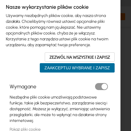
+48 32 302 29 10
zamowienia@interprojekt.pl
Nasze wykorzystanie plików cookie
Waluta
Search
Mój kos
Używamy niezbędnych plików cookie, aby nasza strona
działała. Chcielibyśmy również ustawić opcjonalne pliki
cookie, które pomogą nam ją ulepszać. Nie ustawimy
opcjonalnych plików cookie, chyba że je włączysz.
Korzystanie z tego narzędzia ustawi plik cookie na twoim
urządzeniu, aby zapamiętać twoje preferencje.
ZEZWÓL NA WSZYSTKIE I ZAPISZ
ZAAKCEPTUJ WYBRANE I ZAPISZ
Przejdź
Wymagane
na
koniec
Niezbędne pliki cookie umożliwiają podstawowe
galerii
funkcje, takie jak bezpieczeństwo, zarządzanie siecią i
dostępność. Możesz je wyłączyć, zmieniając ustawienia
przeglądarki, ale może to wpłynąć na działanie strony
internetowej.
Pokaż pliki cookie