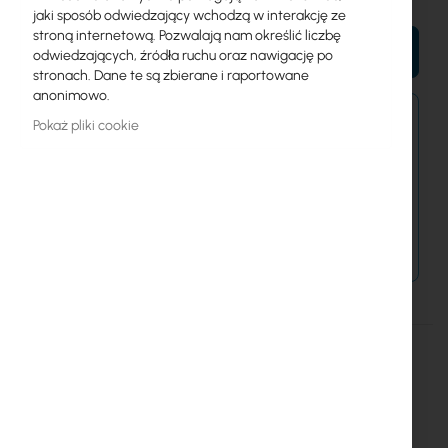
jaki sposób odwiedzający wchodzą w interakcję ze
stroną internetową. Pozwalają nam określić liczbę
DO KOSZYKA
odwiedzających, źródła ruchu oraz nawigację po
stronach. Dane te są zbierane i raportowane
anonimowo.
Zamówienia złożone po 15:00 wyślemy w
Pokaż pliki cookie
najbliższy dzień roboczy.
Dostawa od 14,99 zł
Metody płatności
Więcej
Cyberbajt
informacji
DishEter BOX 23 HV
Szczegóły
Więcej informacji