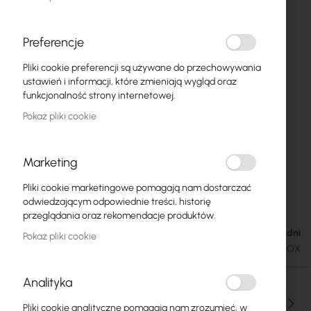
Preferencje
Pliki cookie preferencji są używane do przechowywania
ustawień i informacji, które zmieniają wygląd oraz
funkcjonalność strony internetowej.
Pokaż pliki cookie
Marketing
Pliki cookie marketingowe pomagają nam dostarczać
Cyberbajt :: DishEter MIMO BOX 23
Przejdź
odwiedzającym odpowiednie treści, historię
na
przeglądania oraz rekomendacje produktów.
początek
Dostępność: 1-2 dni
585,00 zł
Pokaż pliki cookie
galerii
719,55 zł
SKU
CB-DISHETER-MIMO-23-BOX
Analityka
Ilość
Pliki cookie analityczne pomagają nam zrozumieć, w